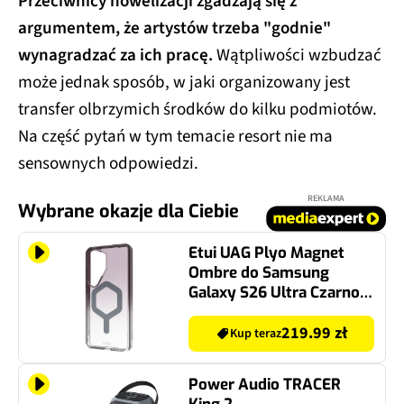
Przeciwnicy nowelizacji zgadzają się z
argumentem, że artystów trzeba "godnie"
wynagradzać za ich pracę.
Wątpliwości wzbudzać
może jednak sposób, w jaki organizowany jest
transfer olbrzymich środków do kilku podmiotów.
Na część pytań w tym temacie resort nie ma
sensownych odpowiedzi.
REKLAMA
Wybrane okazje dla Ciebie
Etui UAG Plyo Magnet
Ombre do Samsung
Galaxy S26 Ultra Czarno-
przezroczysty
219.99 zł
Kup teraz
Power Audio TRACER