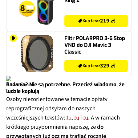
King 2
219 zł
Kup teraz
Filtr POLARPRO 3-6 Stop
VND do DJI Mavic 3
Classic
329 zł
Kup teraz
Badania? Nie są potrzebne. Przecież wiadomo, że
ludzie kopiują
Osoby niezorientowane w temacie opłaty
reprograficznej odsyłam do naszych
wcześniejszych tekstów:
tu
,
tu
i
tu
. A w ramach
krótkiego przypomnienia napiszę, że
do
przywołanych już ozz ma trafiać rocznie