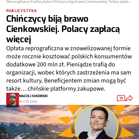
Strona główna
Publicystyka
Chińczycy biją brawo Cienkowskiej. Polacy zapłacą więcej
PUBLICYSTYKA
Chińczycy biją brawo
Cienkowskiej. Polacy zapłacą
więcej
Opłata reprograficzna w znowelizowanej formie
może rocznie kosztować polskich konsumentów
dodatkowe 200 mln zł. Pieniądze trafią do
organizacji, wobec których zastrzeżenia ma sam
resort kultury. Beneficjentem zmian mogą być
także… chińskie platformy zakupowe.
MACIEJ SIKORSKI
18
06 CZE 2026