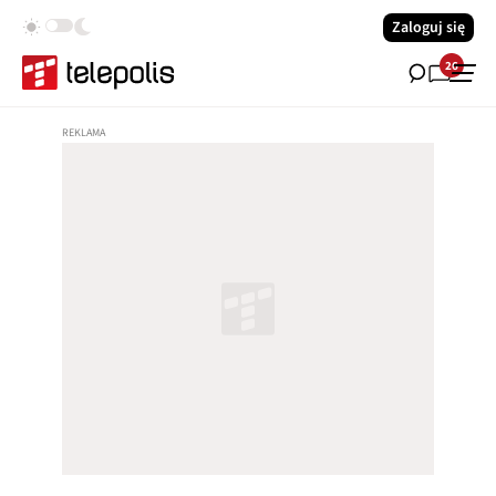
Zaloguj się
26