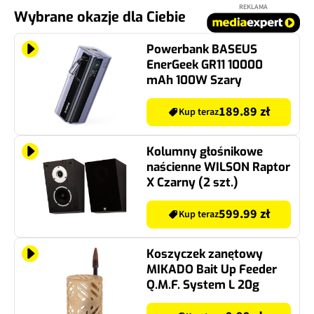
REKLAMA
Wybrane okazje dla Ciebie
Powerbank BASEUS
EnerGeek GR11 10000
mAh 100W Szary
189.89 zł
Kup teraz
Kolumny głośnikowe
naścienne WILSON Raptor
X Czarny (2 szt.)
599.99 zł
Kup teraz
Koszyczek zanętowy
MIKADO Bait Up Feeder
Q.M.F. System L 20g