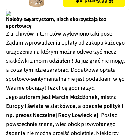
9.99 zł
Kup teraz
Należy się artystom, niech skorzystają też
sportowcy
Z archiwów internetów wyłowiono taki post:
Żądam wprowadzenia opłaty od zakupu każdego
urządzenia na którym można odtworzyć mecz
siatkówki z moim udziałem! Ja już grać nie mogę,
a co za tym idzie zarabiać. Dodatkowa opłata
sportowo-sentymentalna nie jest podatkiem więc
Was nie obciąży! Też chcę godnie żyć!
Jego autorem jest Marcin Możdżonek, mistrz
Europy i świata w siatkówce, a obecnie polityk i
np. prezes Naczelnej Rady Łowieckiej
. Postać
powszechnie znana, więc obok przywołanego
żądania nie można przejść obojętnie. Niektórzy