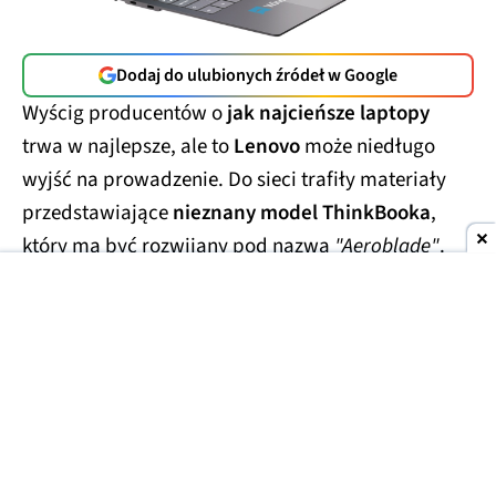
Dodaj do ulubionych źródeł w Google
Wyścig producentów o
jak najcieńsze laptopy
trwa w najlepsze, ale to
Lenovo
może niedługo
wyjść na prowadzenie. Do sieci trafiły materiały
przedstawiające
nieznany model ThinkBooka
,
który ma być rozwijany pod nazwą
"Aeroblade"
.
Jego obudowa wygląda
wręcz absurdalnie
smukło.