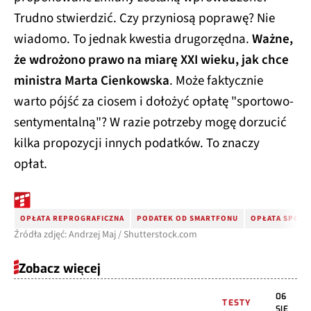
Trudno stwierdzić. Czy przyniosą poprawę? Nie
wiadomo. To jednak kwestia drugorzędna.
Ważne,
że wdrożono prawo na miarę XXI wieku, jak chce
ministra Marta Cienkowska
. Może faktycznie
warto pójść za ciosem i dołożyć opłatę "sportowo-
sentymentalną"? W razie potrzeby mogę dorzucić
kilka propozycji innych podatków. To znaczy
opłat.
OPŁATA REPROGRAFICZNA
PODATEK OD SMARTFONU
OPŁATA SPOR
Źródła zdjęć: Andrzej Maj / Shutterstock.com
Zobacz więcej
06
TESTY
SIE