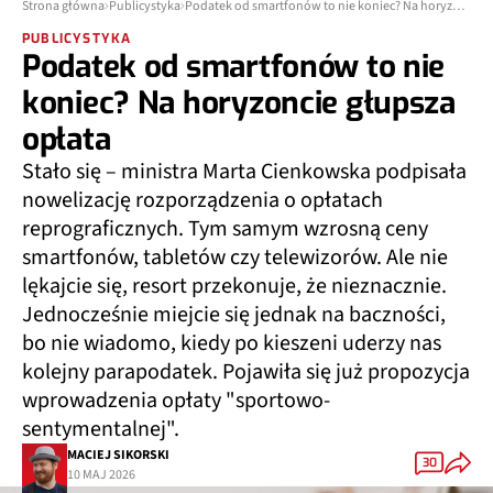
Strona główna
Publicystyka
Podatek od smartfonów to nie koniec? Na horyzoncie głupsza opłata
PUBLICYSTYKA
Podatek od smartfonów to nie
koniec? Na horyzoncie głupsza
opłata
Stało się – ministra Marta Cienkowska podpisała
nowelizację rozporządzenia o opłatach
reprograficznych. Tym samym wzrosną ceny
smartfonów, tabletów czy telewizorów. Ale nie
lękajcie się, resort przekonuje, że nieznacznie.
Jednocześnie miejcie się jednak na baczności,
bo nie wiadomo, kiedy po kieszeni uderzy nas
kolejny parapodatek. Pojawiła się już propozycja
wprowadzenia opłaty "sportowo-
sentymentalnej".
MACIEJ SIKORSKI
30
10 MAJ 2026