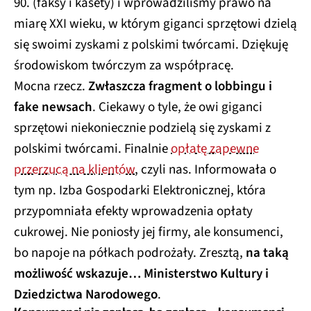
90. (faksy i kasety) i wprowadziliśmy prawo na
miarę XXI wieku, w którym giganci sprzętowi dzielą
się swoimi zyskami z polskimi twórcami. Dziękuję
środowiskom twórczym za współpracę.
Mocna rzecz.
Zwłaszcza fragment o lobbingu i
fake newsach
. Ciekawy o tyle, że owi giganci
sprzętowi niekoniecznie podzielą się zyskami z
polskimi twórcami. Finalnie
opłatę zapewne
przerzucą na klientów
, czyli nas. Informowała o
tym np. Izba Gospodarki Elektronicznej, która
przypomniała efekty wprowadzenia opłaty
cukrowej. Nie poniosły jej firmy, ale konsumenci,
bo napoje na półkach podrożały. Zresztą,
na taką
możliwość wskazuje… Ministerstwo Kultury i
Dziedzictwa Narodowego
.