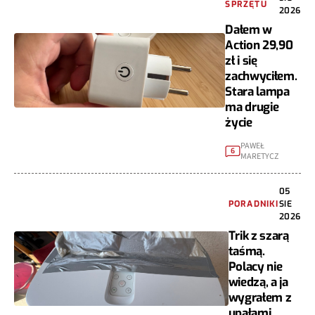
SPRZĘTU
2026
Dałem w
Action 29,90
zł i się
zachwyciłem.
Stara lampa
ma drugie
życie
PAWEŁ
6
MARETYCZ
05
PORADNIKI
SIE
2026
Trik z szarą
taśmą.
Polacy nie
wiedzą, a ja
wygrałem z
upałami