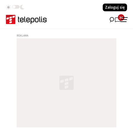
Zaloguj się
34