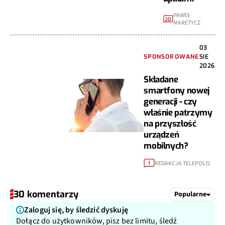
PAWEŁ
20
MARETYCZ
03
SPONSOROWANE
SIE
2026
Składane
smartfony nowej
generacji - czy
właśnie patrzymy
na przyszłość
urządzeń
mobilnych?
REDAKCJA TELEPOLIS
1
30 komentarzy
Popularne
Zaloguj się, by śledzić dyskuję
Dołącz do użytkowników, pisz bez limitu, śledź