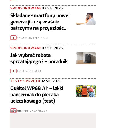
SPONSOROWANE
03 SIE 2026
Składane smartfony nowej
generacji - czy właśnie
patrzymy na przyszłość
urządzeń mobilnych?
REDAKCJA TELEPOLIS
1
SPONSOROWANE
03 SIE 2026
Jak wybrać robota
sprzątającego? – poradnik
ARKADIUSZ BAŁA
1
TESTY SPRZĘTU
02 SIE 2026
Oukitel WP68 Air – lekki
pancerniak do plecaka
ucieczkowego (test)
MIESZKO ZAGAŃCZYK
6