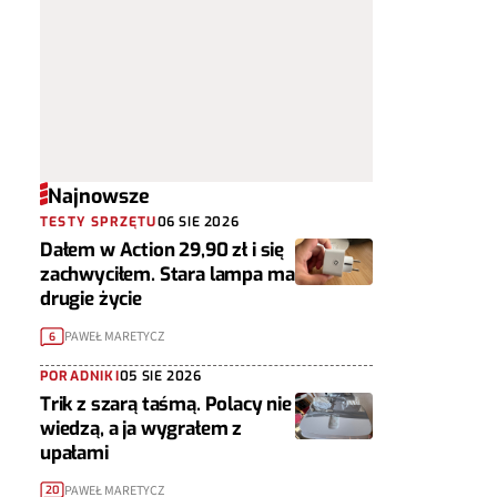
Najnowsze
TESTY SPRZĘTU
06 SIE 2026
Dałem w Action 29,90 zł i się
zachwyciłem. Stara lampa ma
drugie życie
PAWEŁ MARETYCZ
6
PORADNIKI
05 SIE 2026
Trik z szarą taśmą. Polacy nie
wiedzą, a ja wygrałem z
upałami
PAWEŁ MARETYCZ
20