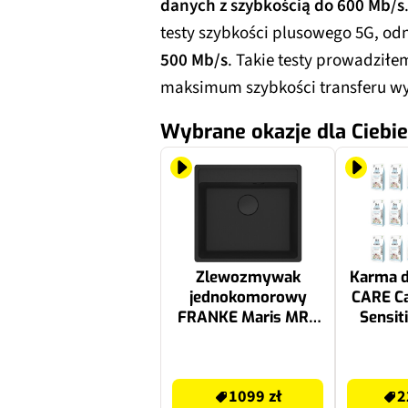
danych z szybkością do 600 Mb/s
testy szybkości plusowego 5G, o
500 Mb/s
. Takie testy prowadził
maksimum szybkości transferu w
Wybrane okazje dla Ciebie
Zlewozmywak
Karma d
jednokomorowy
CARE Ca
FRANKE Maris MRG
Sensit
610-52 114.0693.516
śledź
Czarny matowy
1099 zł
228.63 zł
51x56
1099 zł
2