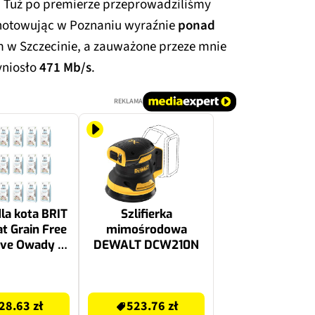
. Tuż po premierze przeprowadziliśmy
dnotowując w Poznaniu wyraźnie
ponad
em w Szczecinie, a zauważone przeze mnie
yniosło
471 Mb/s
.
REKLAMA
la kota BRIT
Szlifierka
t Grain Free
mimośrodowa
ive Owady i
DEWALT DCW210N
 18 x 400 g
523.76 zł
28.63 zł
523.76 zł