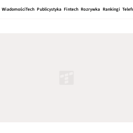
Wiadomości
Tech
Publicystyka
Fintech
Rozrywka
Rankingi
Telef