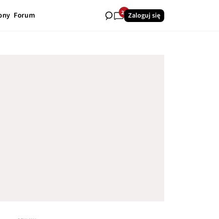
23
ony
Forum
Zaloguj się