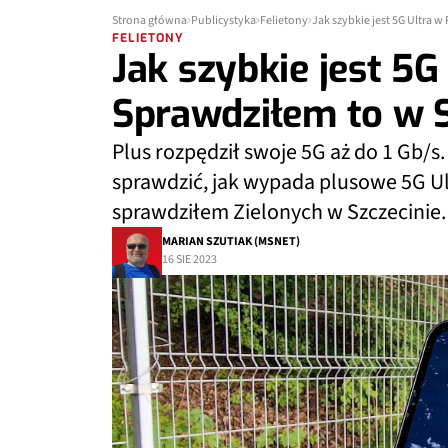
Strona główna
Publicystyka
Felietony
Jak szybkie jest 5G Ultra w
FELIETONY
Jak szybkie jest 5G
Sprawdziłem to w S
Plus rozpędził swoje 5G aż do 1 Gb/
sprawdzić, jak wypada plusowe 5G Ul
sprawdziłem Zielonych w Szczecinie.
MARIAN SZUTIAK (MSNET)
16 SIE 2023