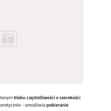
ad
ielonym
bloku częstotliwości o szerokości
teoretycznie – umożliwia
pobieranie