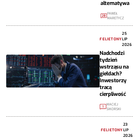
alternatywa
PAWEŁ
28
MARETYCZ
25
FELIETONY
LIP
2026
Nadchodzi
tydzień
wstrząsu na
giełdach?
Inwestorzy
tracą
cierpliwość
MACIEJ
1
SIKORSKI
23
FELIETONY
LIP
2026