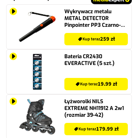
Wykrywacz metalu
METAL DETECTOR
Pinpointer PP3 Czarno-
pomarańczowy
259 zł
Kup teraz
Bateria CR2430
EVERACTIVE (5 szt.)
19.99 zł
Kup teraz
Łyżworolki NILS
EXTREME NH11912 A 2w1
(rozmiar 39-42)
179.99 zł
Kup teraz