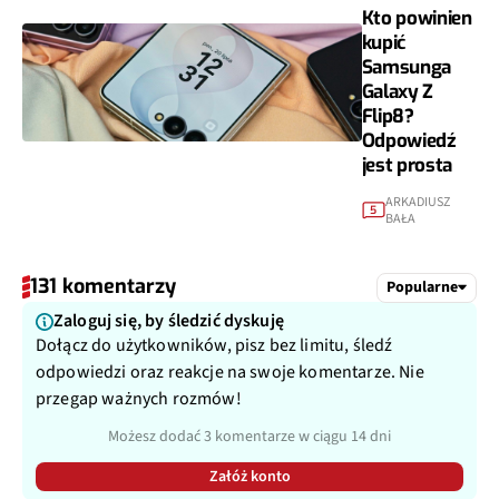
Kto powinien
kupić
Samsunga
Galaxy Z
Flip8?
Odpowiedź
jest prosta
ARKADIUSZ
5
BAŁA
131 komentarzy
Popularne
Zaloguj się, by śledzić dyskuję
Dołącz do użytkowników, pisz bez limitu, śledź
odpowiedzi oraz reakcje na swoje komentarze. Nie
przegap ważnych rozmów!
Możesz dodać 3 komentarze w ciągu 14 dni
Załóż konto