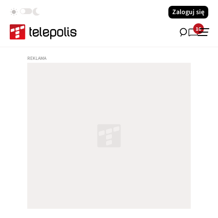
Zaloguj się
10