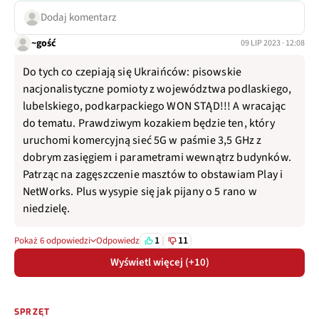
Dodaj komentarz
~gość
09 LIP 2023 · 12:08
Do tych co czepiają się Ukraińców: pisowskie
nacjonalistyczne pomioty z województwa podlaskiego,
lubelskiego, podkarpackiego WON STĄD!!! A wracając
do tematu. Prawdziwym kozakiem będzie ten, który
uruchomi komercyjną sieć 5G w paśmie 3,5 GHz z
dobrym zasięgiem i parametrami wewnątrz budynków.
Patrząc na zagęszczenie masztów to obstawiam Play i
NetWorks. Plus wysypie się jak pijany o 5 rano w
niedzielę.
1
11
Pokaż 6 odpowiedzi
Odpowiedz
Wyświetl więcej (+10)
SPRZĘT