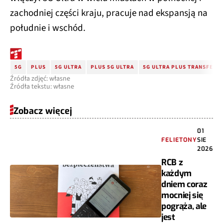
zachodniej części kraju, pracuje nad ekspansją na
południe i wschód.
5G
PLUS
5G ULTRA
PLUS 5G ULTRA
5G ULTRA PLUS TRANSFER
Źródła zdjęć: własne
Źródła tekstu: własne
Zobacz więcej
01
FELIETONY
SIE
2026
RCB z
każdym
dniem coraz
mocniej się
pogrąża, ale
jest