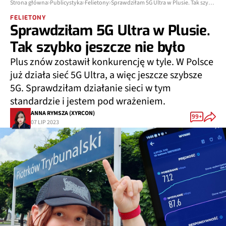
Strona główna
Publicystyka
Felietony
Sprawdziłam 5G Ultra w Plusie. Tak szybko jeszcze nie było
FELIETONY
Sprawdziłam 5G Ultra w Plusie.
Tak szybko jeszcze nie było
Plus znów zostawił konkurencję w tyle. W Polsce
już działa sieć 5G Ultra, a więc jeszcze szybsze
5G. Sprawdziłam działanie sieci w tym
standardzie i jestem pod wrażeniem.
ANNA RYMSZA (XYRCON)
99+
07 LIP 2023