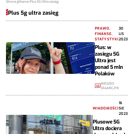
Strona główna
Plus 5G Ultra zasięg
Plus 5g ultra zasięg
PRAWO,
30
FINANSE,
LIS
STATYSTYKI
2023
Plus: w
zasięgu 5G
Ultra jest
ponad 5 mln
Polaków
MIESZKO
45
ZAGAŃCZYK
16
WIADOMOŚCI
SIE
2023
Plusowe 5G
Ultra dociera