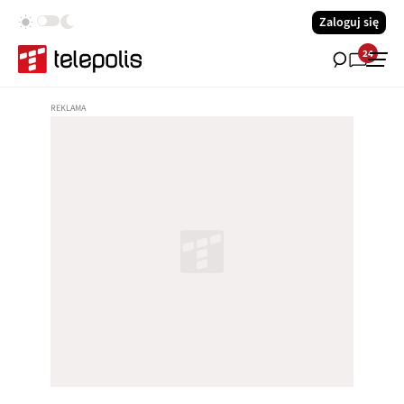
Zaloguj się
24