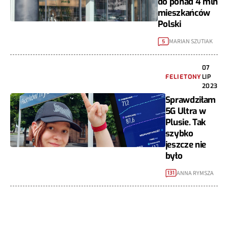
do ponad 4 mln
mieszkańców
Polski
MARIAN SZUTIAK
5
07
FELIETONY
LIP
2023
Sprawdziłam
5G Ultra w
Plusie. Tak
szybko
jeszcze nie
było
ANNA RYMSZA
131