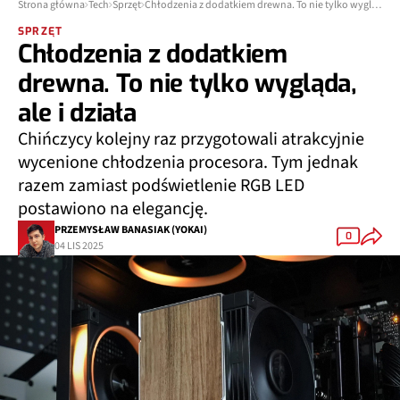
Strona główna
Tech
Sprzęt
Chłodzenia z dodatkiem drewna. To nie tylko wygląda, ale i działa
SPRZĘT
Chłodzenia z dodatkiem
drewna. To nie tylko wygląda,
ale i działa
Chińczycy kolejny raz przygotowali atrakcyjnie
wycenione chłodzenia procesora. Tym jednak
razem zamiast podświetlenie RGB LED
postawiono na elegancję.
PRZEMYSŁAW BANASIAK (YOKAI)
0
04 LIS 2025