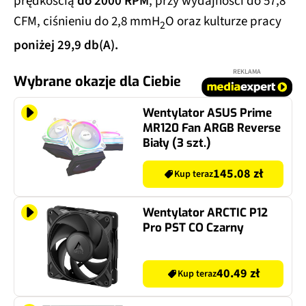
prędkością
do 2000 RPM
, przy wydajności do 57,8
CFM, ciśnieniu do 2,8 mmH
O oraz kulturze pracy
2
poniżej 29,9 db(A).
REKLAMA
Wybrane okazje dla Ciebie
Wentylator ASUS Prime
MR120 Fan ARGB Reverse
Biały (3 szt.)
145.08 zł
Kup teraz
Wentylator ARCTIC P12
Pro PST CO Czarny
40.49 zł
Kup teraz