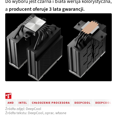
Do wyboru jest czarna i biała wersja kolorystyczna,
a
producent oferuje 3 lata gwarancji.
AMD
INTEL
CHŁODZENIE PROCESORA
DEEPCOOL
DEEPCOOL AK
Źródła zdjęć: DeepCool
Źródła tekstu: DeepCool, oprac. własne