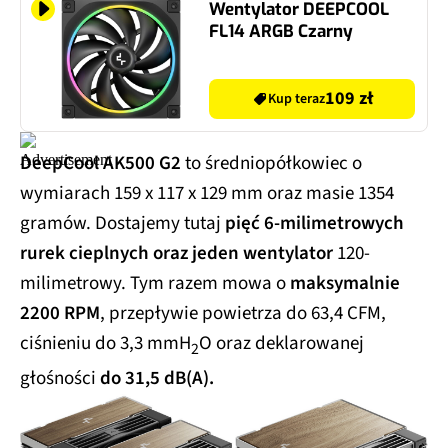
Wentylator DEEPCOOL
FL14 ARGB Czarny
109 zł
Kup teraz
DeepCool AK500 G2
to średniopółkowiec o
wymiarach 159 x 117 x 129 mm oraz masie 1354
gramów. Dostajemy tutaj
pięć 6-milimetrowych
rurek cieplnych oraz jeden wentylator
120-
milimetrowy. Tym razem mowa o
maksymalnie
2200 RPM
, przepływie powietrza do 63,4 CFM,
ciśnieniu do 3,3 mmH
O oraz deklarowanej
2
głośności
do 31,5 dB(A).