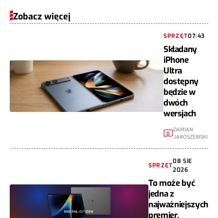
Zobacz więcej
SPRZĘT
07:43
Składany
iPhone
Ultra
dostępny
będzie w
dwóch
wersjach
DAMIAN
0
JAROSZEWSKI
08 SIE
SPRZĘT
2026
To może być
jedna z
najważniejszych
premier.