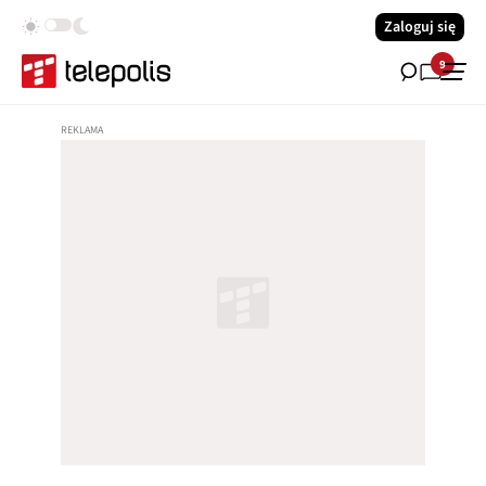
Zaloguj się
9