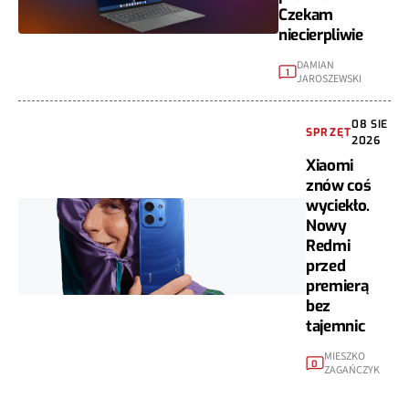
Czekam
niecierpliwie
DAMIAN
1
JAROSZEWSKI
08 SIE
SPRZĘT
2026
Xiaomi
znów coś
wyciekło.
Nowy
Redmi
przed
premierą
bez
tajemnic
MIESZKO
0
ZAGAŃCZYK