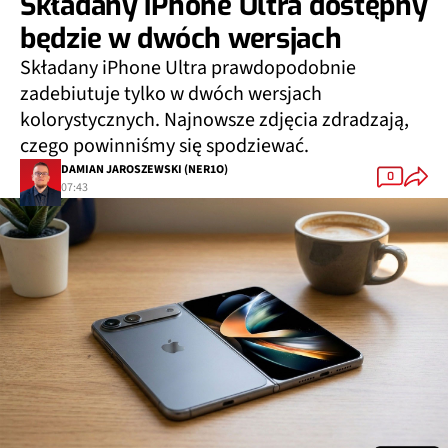
Składany iPhone Ultra dostępny
będzie w dwóch wersjach
Składany iPhone Ultra prawdopodobnie
zadebiutuje tylko w dwóch wersjach
kolorystycznych. Najnowsze zdjęcia zdradzają,
czego powinniśmy się spodziewać.
DAMIAN JAROSZEWSKI (NER1O)
0
07:43