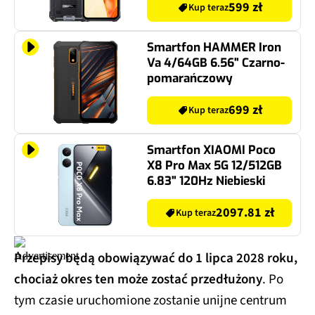
599 zł
Kup teraz
Smartfon HAMMER Iron
Va 4/64GB 6.56" Czarno-
pomarańczowy
699 zł
Kup teraz
Smartfon XIAOMI Poco
X8 Pro Max 5G 12/512GB
6.83" 120Hz Niebieski
2097.81 zł
Kup teraz
Przepisy będą obowiązywać do 1 lipca 2028 roku,
chociaż okres ten może zostać przedłużony
. Po
tym czasie uruchomione zostanie unijne centrum