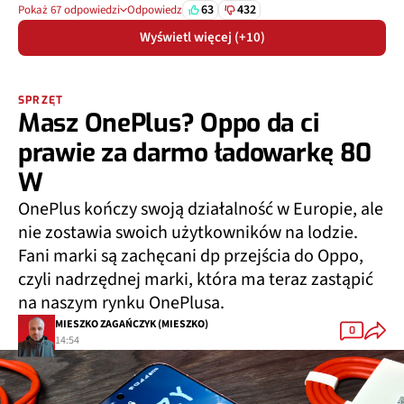
63
432
Pokaż 67 odpowiedzi
Odpowiedz
Wyświetl więcej (+10)
SPRZĘT
Masz OnePlus? Oppo da ci
prawie za darmo ładowarkę 80
W
OnePlus kończy swoją działalność w Europie, ale
nie zostawia swoich użytkowników na lodzie.
Fani marki są zachęcani dp przejścia do Oppo,
czyli nadrzędnej marki, która ma teraz zastąpić
na naszym rynku OnePlusa.
MIESZKO ZAGAŃCZYK (MIESZKO)
0
14:54