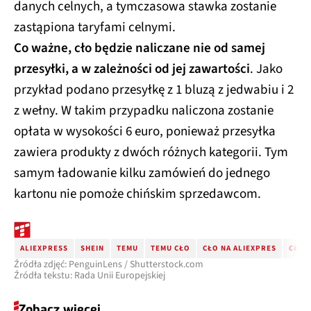
danych celnych, a tymczasowa stawka zostanie
zastąpiona taryfami celnymi.
Co ważne, cło będzie naliczane nie od samej
przesyłki, a w zależności od jej zawartości
. Jako
przykład podano przesyłkę z 1 bluzą z jedwabiu i 2
z wełny. W takim przypadku naliczona zostanie
opłata w wysokości 6 euro, ponieważ przesyłka
zawiera produkty z dwóch różnych kategorii. Tym
samym ładowanie kilku zamówień do jednego
kartonu nie pomoże chińskim sprzedawcom.
ALIEXPRESS
SHEIN
TEMU
TEMU CŁO
CŁO NA ALIEXPRES
CŁO 
Źródła zdjęć: PenguinLens / Shutterstock.com
Źródła tekstu: Rada Unii Europejskiej
Zobacz więcej