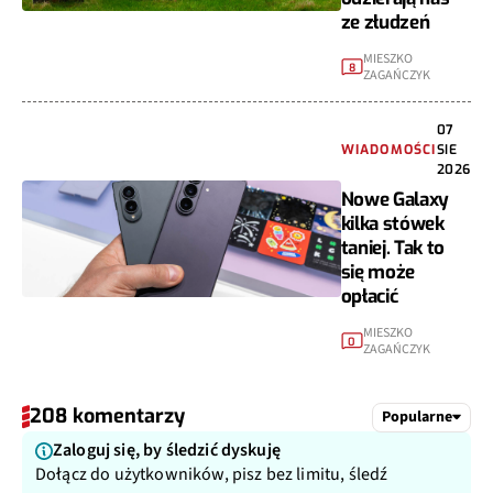
ze złudzeń
MIESZKO
8
ZAGAŃCZYK
07
WIADOMOŚCI
SIE
2026
Nowe Galaxy
kilka stówek
taniej. Tak to
się może
opłacić
MIESZKO
0
ZAGAŃCZYK
208 komentarzy
Popularne
Zaloguj się, by śledzić dyskuję
Dołącz do użytkowników, pisz bez limitu, śledź