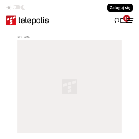
Zaloguj się
19