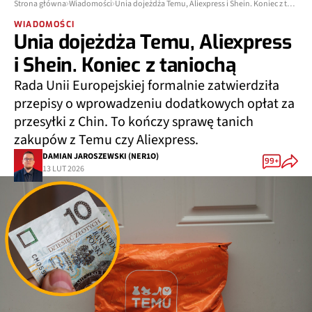
Strona główna
Wiadomości
Unia dojeżdża Temu, Aliexpress i Shein. Koniec z taniochą
WIADOMOŚCI
Unia dojeżdża Temu, Aliexpress
i Shein. Koniec z taniochą
Rada Unii Europejskiej formalnie zatwierdziła
przepisy o wprowadzeniu dodatkowych opłat za
przesyłki z Chin. To kończy sprawę tanich
zakupów z Temu czy Aliexpress.
DAMIAN JAROSZEWSKI (NER1O)
99+
13 LUT 2026