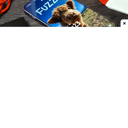
Dodaj do ulubionych źródeł w Google
Firma Oppo przygotowała specjalną akcję
promocyjną dla użytkowników, którzy dotąd
związani byli z marką OnePlus. W kampanii pod
hasłem „Witamy w OPPO” producenci zachęcają
do
zainteresowania się nową ofertą i powiązania
konta OnePlus z kontem Oppo
, oferując w zamian
atrakcyjne zniżki oraz akcesoria za symboliczną