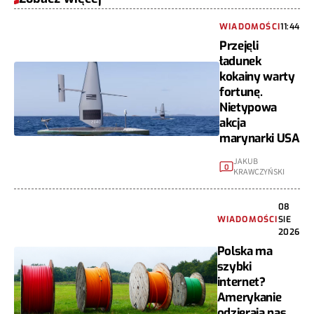
WIADOMOŚCI
11:44
Przejęli
ładunek
kokainy warty
fortunę.
Nietypowa
akcja
marynarki USA
JAKUB
0
KRAWCZYŃSKI
08
WIADOMOŚCI
SIE
2026
Polska ma
szybki
internet?
Amerykanie
odzierają nas