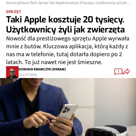
Strona główna
Tech
Sprzęt
Taki Apple kosztuje 20 tysięcy. Użytkownicy żyli jak zwierzęta
SPRZĘT
Taki Apple kosztuje 20 tysięcy.
Użytkownicy żyli jak zwierzęta
Nowość dla prestiżowego sprzętu Apple wyrwała
mnie z butów. Kluczowa aplikacja, którą każdy z
nas ma w telefonie, tutaj dotarła dopiero po 2
latach. To już nawet nie jest śmieszne.
DOMINIK KRAWCZYK (DKRAW)
1
12 LUT 2026