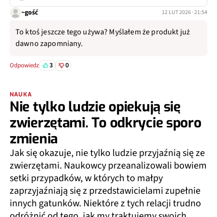
~gość
12 LUT 2026 · 21:54
To ktoś jeszcze tego używa? Myślałem że produkt już
dawno zapomniany.
3
0
Odpowiedz
NAUKA
Nie tylko ludzie opiekują się
zwierzętami. To odkrycie sporo
zmienia
Jak się okazuje, nie tylko ludzie przyjaźnią się ze
zwierzętami. Naukowcy przeanalizowali bowiem
setki przypadków, w których to małpy
zaprzyjaźniają się z przedstawicielami zupełnie
innych gatunków. Niektóre z tych relacji trudno
odróżnić od tego, jak my traktujemy swoich