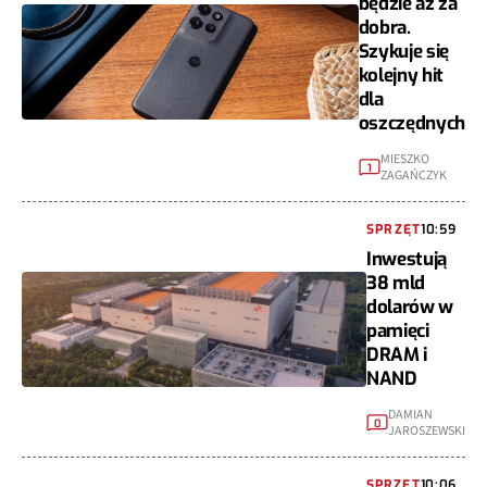
dobra.
Szykuje się
kolejny hit
dla
oszczędnych
MIESZKO
1
ZAGAŃCZYK
SPRZĘT
10:59
Inwestują
38 mld
dolarów w
pamięci
DRAM i
NAND
DAMIAN
0
JAROSZEWSKI
SPRZĘT
10:06