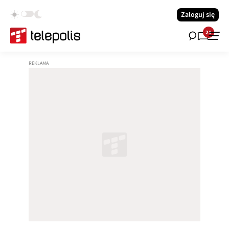
Zaloguj się
21