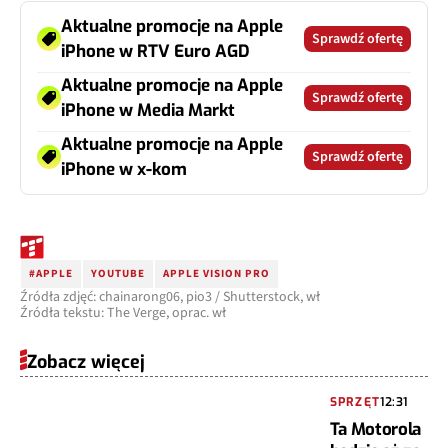
Aktualne promocje na Apple
Sprawdź ofertę
iPhone w RTV Euro AGD
Aktualne promocje na Apple
Sprawdź ofertę
iPhone w Media Markt
Aktualne promocje na Apple
Sprawdź ofertę
iPhone w x-kom
#APPLE
YOUTUBE
APPLE VISION PRO
Źródła zdjęć: chainarong06, pio3 / Shutterstock, wł
Źródła tekstu: The Verge, oprac. wł
Zobacz więcej
SPRZĘT
12:31
Ta Motorola
będzie aż za