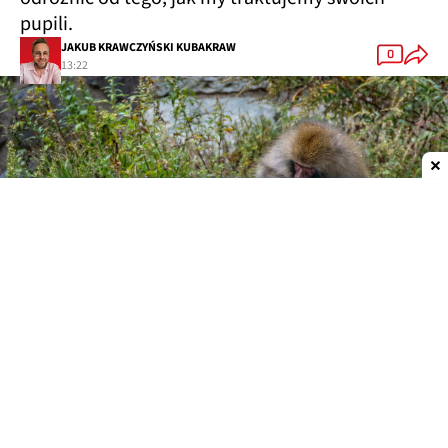
pupili.
JAKUB KRAWCZYŃSKI KUBAKRAW
0
13:22
Dodaj do ulubionych źródeł w Google
Przyjaźnie ponad granicami gatunków
Cyril Grueter, badacz zachowań społecznych
naczelnych z Uniwersytetu Oksfordzkiego, zwrócił