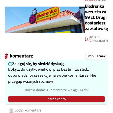
Biedronka
wrzuciła za
99 zł. Drugi
dostaniesz
za złotówkę
DAMIAN
1
JAROSZEWSKI
1 komentarz
Popularne
Zaloguj się, by śledzić dyskuję
Dołącz do użytkowników, pisz bez limitu, śledź
odpowiedzi oraz reakcje na swoje komentarze. Nie
przegap ważnych rozmów!
Możesz dodać 3 komentarze w ciągu 14 dni
Załóż konto
Dodaj komentarz