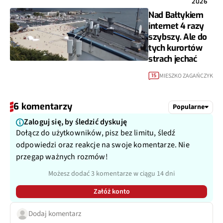
2026
Nad Bałtykiem
internet 4 razy
szybszy. Ale do
tych kurortów
strach jechać
MIESZKO ZAGAŃCZYK
15
6 komentarzy
Popularne
Zaloguj się, by śledzić dyskuję
Dołącz do użytkowników, pisz bez limitu, śledź
odpowiedzi oraz reakcje na swoje komentarze. Nie
przegap ważnych rozmów!
Możesz dodać 3 komentarze w ciągu 14 dni
Załóż konto
Dodaj komentarz