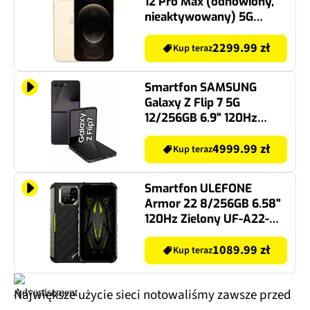
12 Pro Max (odnowiony,
nieaktywowany) 5G
128GB 6.7" Złoty (CPO)
2299.99 zł
Kup teraz
Smartfon SAMSUNG
Galaxy Z Flip 7 5G
12/256GB 6.9" 120Hz
Czarny SM-F766
4999.99 zł
Kup teraz
Smartfon ULEFONE
Armor 22 8/256GB 6.58"
120Hz Zielony UF-A22-
256 NC/GN
1089.99 zł
Kup teraz
Największe użycie sieci notowaliśmy zawsze przed