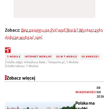
Zobacz:
Bez zasięgu na Pol'and'Rock? Wystarczyło
dobrze wybrać sieć
T-MOBILE
INTERNET MOBILNY
5G W T-MOBILE
5G BARDZIEJ
FES
Źródła zdjęć: Arkadiusz Bała / Telepolis.pl, T-Mobile
Źródła tekstu: T-Mobile
Zobacz więcej
08
WIADOMOŚCI
SIE
2026
Polska ma
szybki