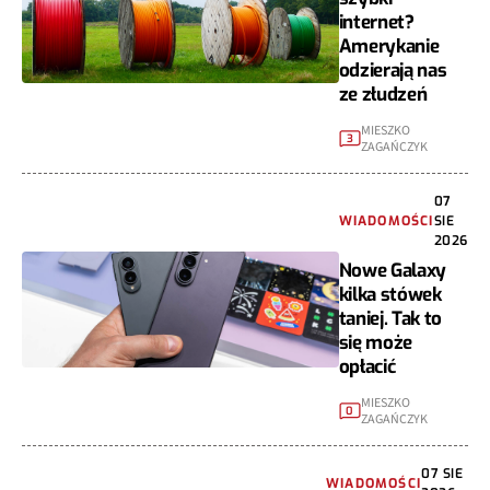
internet?
Amerykanie
odzierają nas
ze złudzeń
MIESZKO
3
ZAGAŃCZYK
07
WIADOMOŚCI
SIE
2026
Nowe Galaxy
kilka stówek
taniej. Tak to
się może
opłacić
MIESZKO
0
ZAGAŃCZYK
07 SIE
WIADOMOŚCI