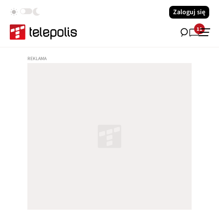
Zaloguj się
11