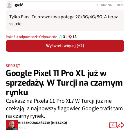
~gość
11 WRZ 2025 · 18:19
Tylko Plus. To prawdziwa potęga 2G/3G/4G/5G. A teraz
ssijcie.
3
13
Pokaż 3 odpowiedzi
Odpowiedz
Wyświetl więcej (+2)
SPRZĘT
Google Pixel 11 Pro XL już w
sprzedaży. W Turcji na czarnym
rynku
Czekasz na Pixela 11 Pro XL? W Turcji już nie
czekają, a najnowszy flagowiec Google trafił tam
na czarny rynek.
MIESZKO ZAGAŃCZYK (MIESZKO)
0
09:16