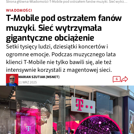
Strona główna
Wiadomości
T-Mobile pod ostrzałem fanów muzyki. Sieć wytrzymała gigantyczne obciążenie
WIADOMOŚCI
T-Mobile pod ostrzałem fanów
muzyki. Sieć wytrzymała
gigantyczne obciążenie
Setki tysięcy ludzi, dziesiątki koncertów i
ogromne emocje. Podczas muzycznego lata
klienci T-Mobile nie tylko bawili się, ale też
intensywnie korzystali z magentowej sieci.
MARIAN SZUTIAK (MSNET)
6
11 WRZ 2025