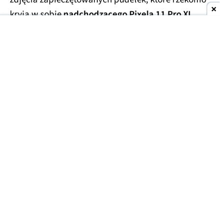
kryją w sobie
nadchodzącego Pixela 11 Pro XL
.
Smartfony miały trafić w ręce handlarzy z szarej
strefy, którzy wycenili te przedpremierowe rarytasy
na kwotę
1700 USD
(ok. 6300 zł). Prawdopodobnie
finalna cena za smartfon będzie porównywalna lub
niewiele niższa.