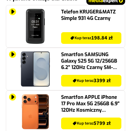
Telefon KRUGER&MATZ
Simple 931 4G Czarny
198.84 zł
Kup teraz
Smartfon SAMSUNG
Galaxy S25 5G 12/256GB
6.2" 120Hz Czarny SM-
S931
3399 zł
Kup teraz
Smartfon APPLE iPhone
17 Pro Max 5G 256GB 6.9"
120Hz Kosmiczny
pomarańcz
5799 zł
Kup teraz