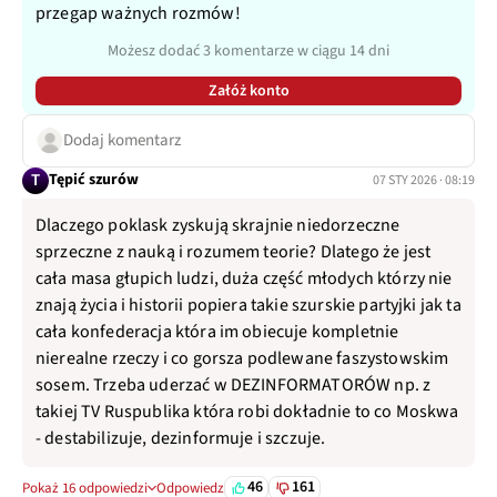
przegap ważnych rozmów!
Możesz dodać 3 komentarze w ciągu 14 dni
Załóż konto
Dodaj komentarz
T
Tępić szurów
07 STY 2026 · 08:19
Dlaczego poklask zyskują skrajnie niedorzeczne
sprzeczne z nauką i rozumem teorie? Dlatego że jest
cała masa głupich ludzi, duża część młodych którzy nie
znają życia i historii popiera takie szurskie partyjki jak ta
cała konfederacja która im obiecuje kompletnie
nierealne rzeczy i co gorsza podlewane faszystowskim
sosem. Trzeba uderzać w DEZINFORMATORÓW np. z
takiej TV Ruspublika która robi dokładnie to co Moskwa
- destabilizuje, dezinformuje i szczuje.
46
161
Pokaż 16 odpowiedzi
Odpowiedz