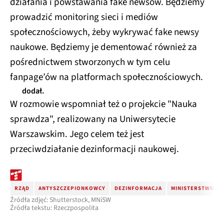
działania i powstawania fake newsów. Będziemy
prowadzić monitoring sieci i mediów
społecznościowych, żeby wykrywać fake newsy
naukowe. Będziemy je dementować również za
pośrednictwem stworzonych w tym celu
fanpage’ów na platformach społecznościowych.
dodał.
W rozmowie wspomniał też o projekcie "Nauka
sprawdza", realizowany na Uniwersytecie
Warszawskim. Jego celem też jest
przeciwdziałanie dezinformacji naukowej.
RZĄD
ANTYSZCZEPIONKOWCY
DEZINFORMACJA
MINISTERSTWO NA
Źródła zdjęć: Shutterstock, MNiSW
Źródła tekstu: Rzeczpospolita