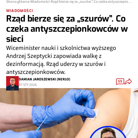
Strona główna
Wiadomości
Rząd bierze się za „szurów”. Co czeka antyszczepionkowców w sieci
WIADOMOŚCI
Rząd bierze się za „szurów”. Co
czeka antyszczepionkowców w
sieci
Wiceminister nauki i szkolnictwa wyższego
Andrzej Szeptycki zapowiada walkę z
dezinformacją. Rząd uderzy w szurów i
antyszczepionkowców.
DAMIAN JAROSZEWSKI (NER1O)
59
07 STY 2026