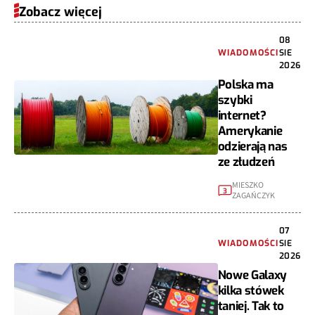
Zobacz więcej
08
WIADOMOŚCI
SIE
2026
Polska ma
szybki
internet?
Amerykanie
odzierają nas
ze złudzeń
MIESZKO
3
ZAGAŃCZYK
07
WIADOMOŚCI
SIE
2026
Nowe Galaxy
kilka stówek
taniej. Tak to