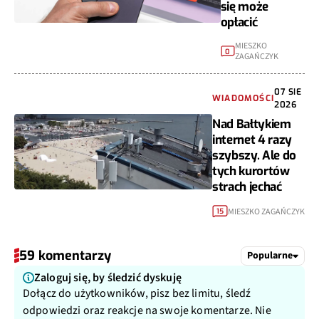
się może
opłacić
MIESZKO
0
ZAGAŃCZYK
07 SIE
WIADOMOŚCI
2026
Nad Bałtykiem
internet 4 razy
szybszy. Ale do
tych kurortów
strach jechać
MIESZKO ZAGAŃCZYK
15
59 komentarzy
Popularne
Zaloguj się, by śledzić dyskuję
Dołącz do użytkowników, pisz bez limitu, śledź
odpowiedzi oraz reakcje na swoje komentarze. Nie