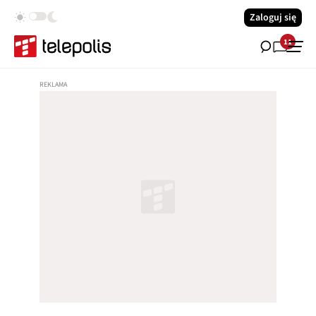
Zaloguj się
11