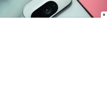
Dodaj do ulubionych źródeł w Google
Do oficjalnej premiery najnowszego flagowca
Google pozostało jeszcze trochę czasu, jednak
smartfon można już kupić w Turcji. Do sieci trafiły
zdjęcia zapieczętowanych pudełek, które rzekomo
kryją w sobie
nadchodzącego Pixela 11 Pro XL
.
Smartfony miały trafić w ręce handlarzy z szarej
strefy, którzy wycenili te przedpremierowe rarytasy
na kwotę
1700 USD
(ok. 6300 zł). Prawdopodobnie