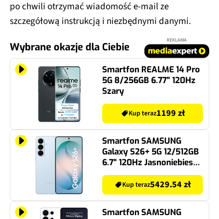
po chwili otrzymać wiadomość e-mail ze
szczegółową instrukcją i niezbędnymi danymi.
REKLAMA
Wybrane okazje dla Ciebie
Smartfon REALME 14 Pro
5G 8/256GB 6.77" 120Hz
Szary
1199 zł
Kup teraz
Smartfon SAMSUNG
Galaxy S26+ 5G 12/512GB
6.7" 120Hz Jasnoniebieski
SM-S947
5429.54 zł
Kup teraz
Smartfon SAMSUNG