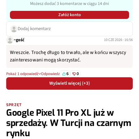
Możesz dodać 3 komentarze w ciągu 14 dni
Załóż konto
Dodaj komentarz
~gość
10 CZE 2026 · 16:56
Wreszcie. Trochę długo to trwało, ale w końcu wszyscy
zainteresowani mogą skorzystać.
6
0
Pokaż 1 odpowiedź
Odpowiedz
Wyświetl więcej (+3)
SPRZĘT
Google Pixel 11 Pro XL już w
sprzedaży. W Turcji na czarnym
rynku