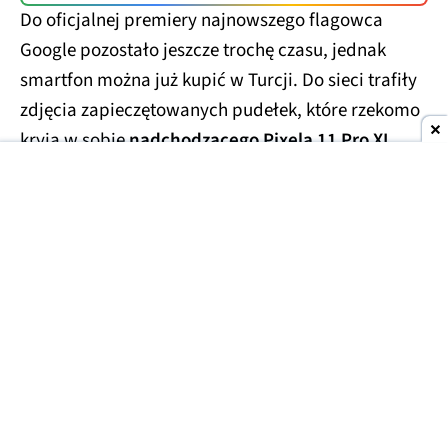
Do oficjalnej premiery najnowszego flagowca
Google pozostało jeszcze trochę czasu, jednak
smartfon można już kupić w Turcji. Do sieci trafiły
zdjęcia zapieczętowanych pudełek, które rzekomo
kryją w sobie
nadchodzącego Pixela 11 Pro XL
.
Smartfony miały trafić w ręce handlarzy z szarej
strefy, którzy wycenili te przedpremierowe rarytasy
na kwotę
1700 USD
(ok. 6300 zł). Prawdopodobnie
finalna cena za smartfon będzie porównywalna lub
niewiele niższa.