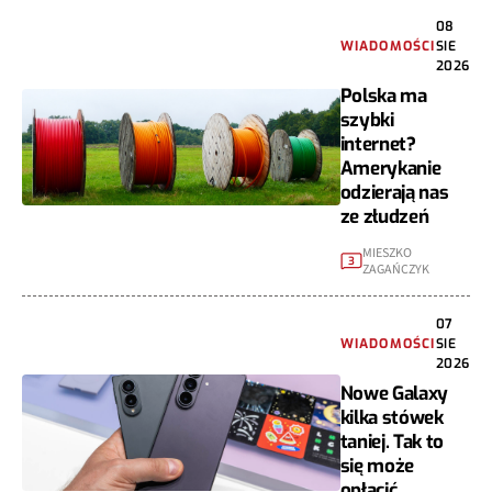
08
WIADOMOŚCI
SIE
2026
Polska ma
szybki
internet?
Amerykanie
odzierają nas
ze złudzeń
MIESZKO
3
ZAGAŃCZYK
07
WIADOMOŚCI
SIE
2026
Nowe Galaxy
kilka stówek
taniej. Tak to
się może
opłacić