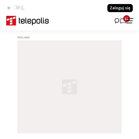
Zaloguj się
11