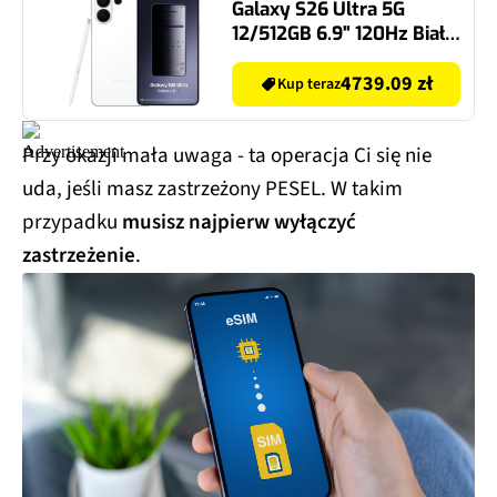
Galaxy S26 Ultra 5G
12/512GB 6.9" 120Hz Biały
SM-S948 EU
4739.09 zł
Kup teraz
Przy okazji mała uwaga - ta operacja Ci się nie
uda, jeśli masz zastrzeżony PESEL. W takim
przypadku
musisz najpierw wyłączyć
zastrzeżenie
.