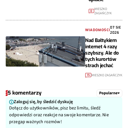
MIESZKO
0
ZAGAŃCZYK
07 SIE
WIADOMOŚCI
2026
Nad Bałtykiem
internet 4 razy
szybszy. Ale do
tych kurortów
strach jechać
MIESZKO ZAGAŃCZYK
15
5 komentarzy
Popularne
Zaloguj się, by śledzić dyskuję
Dołącz do użytkowników, pisz bez limitu, śledź
odpowiedzi oraz reakcje na swoje komentarze. Nie
przegap ważnych rozmów!