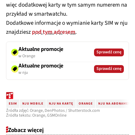
więc dodatkowej karty w tym samym numerem na
przykład w smartwatchu.
Dodatkowe informacje o wymianie karty SIM w nju
znajdziesz
pod tym adresem
.
Aktualne promocje
Sprawdź cenę
w Orange
Aktualne promocje
Sprawdź cenę
w nju
ESIM
NJU MOBILE
NJU NA KARTĘ
ORANGE
NJU NA ABONAMENT
Źródła zdjęć: Orange, DenPhotos / Shutterstock.com
Źródła tekstu: Orange, GSMOnline
Zobacz więcej