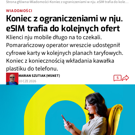
Strona główna
Wiadomości
Koniec z ograniczeniami w nju. eSIM trafia do kolejnych ofert
WIADOMOŚCI
Koniec z ograniczeniami w nju.
eSIM trafia do kolejnych ofert
Klienci nju mobile długo na to czekali.
Pomarańczowy operator wreszcie udostępnił
cyfrowe karty w kolejnych planach taryfowych.
Koniec z koniecznością wkładania kawałka
plastiku do telefonu.
MARIAN SZUTIAK (MSNET)
5
10 CZE 2026