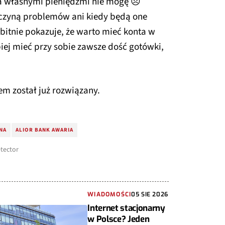
ja własnymi pieniędzmi nie mogę 😞
yczyną problemów ani kiedy będą one
bitnie pokazuje, że warto mieć konta w
piej mieć przy sobie zawsze dość gotówki,
em został już rozwiązany.
NA
ALIOR BANK AWARIA
tector
WIADOMOŚCI
05 SIE 2026
Internet stacjonarny
w Polsce? Jeden