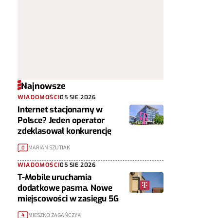
Najnowsze
WIADOMOŚCI
05 SIE 2026
Internet stacjonarny w
Polsce? Jeden operator
zdeklasował konkurencję
MARIAN SZUTIAK
0
WIADOMOŚCI
05 SIE 2026
T-Mobile uruchamia
dodatkowe pasma. Nowe
miejscowości w zasięgu 5G
MIESZKO ZAGAŃCZYK
4