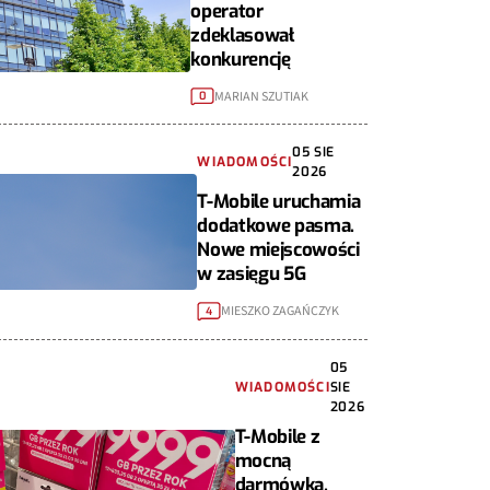
operator
zdeklasował
konkurencję
MARIAN SZUTIAK
0
05 SIE
WIADOMOŚCI
2026
T-Mobile uruchamia
dodatkowe pasma.
Nowe miejscowości
w zasięgu 5G
MIESZKO ZAGAŃCZYK
4
05
WIADOMOŚCI
SIE
2026
T-Mobile z
mocną
darmówką.