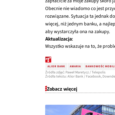
zapłacicie za moje zakupy skoro 
Obecnie nie wiadomo co jest prz
rozwiązane. Sytuacja ta jednak do
więcej, niż jednym banku, a najle
aby wystarczyła ona na zakupy.
Aktualizacja:
Wszystko wskazuje na to, że probl
ALIOR BANK
AWARIA
BANKOWOŚC MOBIL
Źródła zdjęć: Paweł Maretycz / Telepolis
Źródła tekstu: Alior Bank / Facebook, Downde
Zobacz więcej