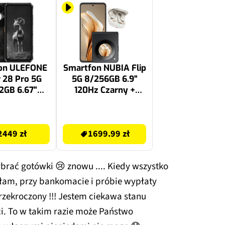
on ULEFONE
Smartfon NUBIA Flip
 28 Pro 5G
5G 8/256GB 6.9"
2GB 6.67"
120Hz Czarny +
Czarny UF-
Słuchawki
A28P
1699.99 zł
2449 zł
1699.99 zł
brać gotówki 😢 znowu .... Kiedy wszystko
dłam, przy bankomacie i próbie wypłaty
przekroczony !!! Jestem ciekawa stanu
i. To w takim razie może Państwo