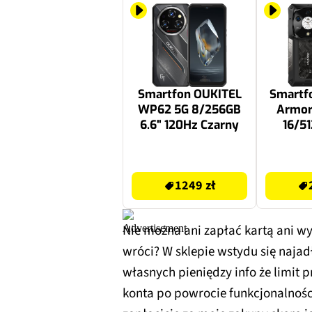
Smartfon OUKITEL
Smartf
WP62 5G 8/256GB
Armor
6.6" 120Hz Czarny
16/51
120Hz 
1249 zł
2449 zł
1249 zł
Nie można ani zapłać kartą ani wy
wróci? W sklepie wstydu się naja
własnych pieniędzy info że limit 
konta po powrocie funkcjonalnośc