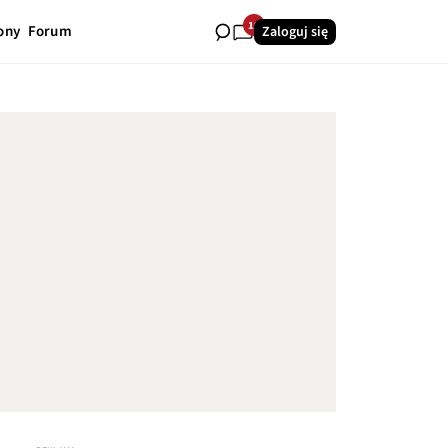
19
ony
Forum
Zaloguj się