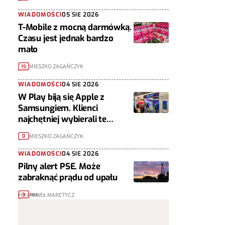
WIADOMOŚCI
05 SIE 2026
T-Mobile z mocną darmówką.
Czasu jest jednak bardzo
mało
MIESZKO ZAGAŃCZYK
15
WIADOMOŚCI
04 SIE 2026
W Play biją się Apple z
Samsungiem. Klienci
najchętniej wybierali te
telefony
MIESZKO ZAGAŃCZYK
0
WIADOMOŚCI
04 SIE 2026
Pilny alert PSE. Może
zabraknąć prądu od upału
PAWEŁ MARETYCZ
3