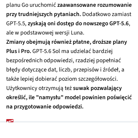
planu Go uruchomić
zaawansowane rozumowanie
przy trudniejszych pytaniach.
Dodatkowo zamiast
GPT-5.5,
zyskają oni dostęp do nowszego GPT-5.6
,
ale w podstawowej wersji Luna.
Zmiany obejmują również płatne, droższe plany
Plus i Pro.
GPT-5.6 Sol ma udzielać bardziej
bezpośrednich odpowiedzi, rzadziej popełniać
błędy dotyczące dat, liczb, przepisów i źródeł, a
także lepiej dobierać poziom szczegółowości.
Użytkownicy otrzymują też
suwak pozwalający
określić, ile "namysłu" model powinien poświęcić
na przygotowanie odpowiedzi.
AI
SZTUCZNA INTELIGENCJA
OPENAI
CHATGPT
CHATGPT GO