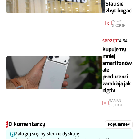
Stali się
zbyt bogaci
MACIEJ
0
SIKORSKI
SPRZĘT
14:54
Kupujemy
mniej
smartfonów,
ale
producenci
zarabiają jak
nigdy
MARIAN
0
SZUTIAK
0 komentarzy
Popularne
Zaloguj się, by śledzić dyskuję