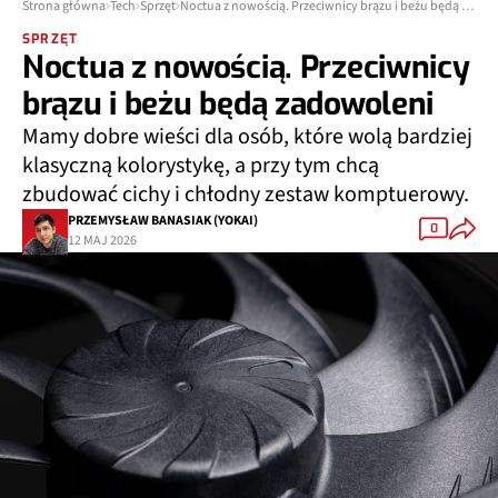
Strona główna
Tech
Sprzęt
Noctua z nowością. Przeciwnicy brązu i beżu będą zadowoleni
SPRZĘT
Noctua z nowością. Przeciwnicy
brązu i beżu będą zadowoleni
Mamy dobre wieści dla osób, które wolą bardziej
klasyczną kolorystykę, a przy tym chcą
zbudować cichy i chłodny zestaw komptuerowy.
PRZEMYSŁAW BANASIAK (YOKAI)
0
12 MAJ 2026