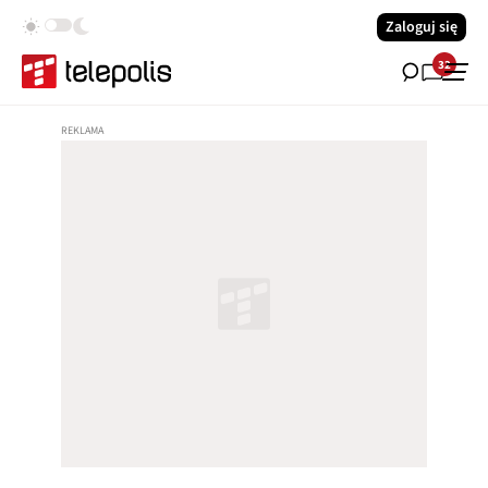
Zaloguj się
32