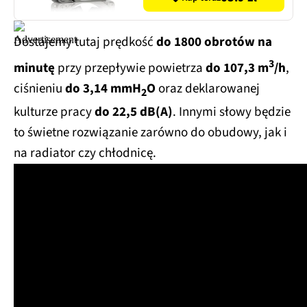
Dostajemy tutaj prędkość
do 1800 obrotów na
3
minutę
przy przepływie powietrza
do 107,3 m
/h
,
ciśnieniu
do 3,14 mmH
O
oraz deklarowanej
2
kulturze pracy
do 22,5 dB(A)
. Innymi słowy będzie
to świetne rozwiązanie zarówno do obudowy, jak i
na radiator czy chłodnicę.