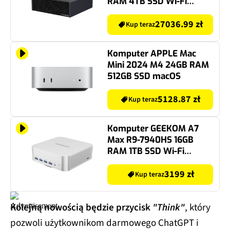
RAM 4TB SSD Wi-Fi
NVIDIA DGX OS
27036.99 zł
Kup teraz
Komputer APPLE Mac
Mini 2024 M4 24GB RAM
512GB SSD macOS
5128.87 zł
Kup teraz
Komputer GEEKOM A7
Max R9-7940HS 16GB
RAM 1TB SSD Wi-Fi
Windows 11 Professional
3199 zł
Kup teraz
Kolejną nowością będzie przycisk
"Think"
, który
pozwoli użytkownikom darmowego ChatGPT i