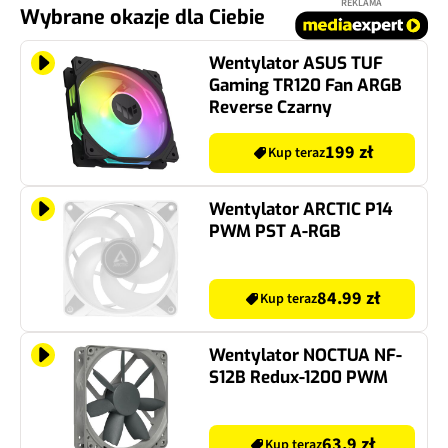
REKLAMA
Wybrane okazje dla Ciebie
Wentylator ASUS TUF
Gaming TR120 Fan ARGB
Reverse Czarny
199 zł
Kup teraz
Wentylator ARCTIC P14
PWM PST A-RGB
84.99 zł
Kup teraz
Wentylator NOCTUA NF-
S12B Redux-1200 PWM
63.9 zł
Kup teraz