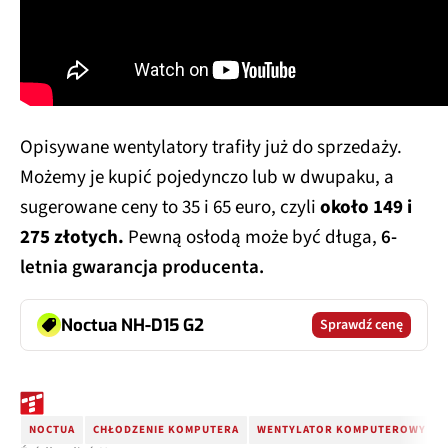
Opisywane wentylatory trafiły już do sprzedaży.
Możemy je kupić pojedynczo lub w dwupaku, a
sugerowane ceny to 35 i 65 euro, czyli
około 149 i
275 złotych.
Pewną osłodą może być długa,
6-
letnia gwarancja producenta.
Noctua NH-D15 G2
Sprawdź cenę
NOCTUA
CHŁODZENIE KOMPUTERA
WENTYLATOR KOMPUTEROWY