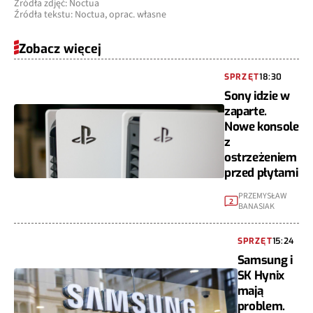
Źródła zdjęć: Noctua
Źródła tekstu: Noctua, oprac. własne
Zobacz więcej
SPRZĘT
18:30
Sony idzie w
zaparte.
Nowe konsole
z
ostrzeżeniem
przed płytami
PRZEMYSŁAW
2
BANASIAK
SPRZĘT
15:24
Samsung i
SK Hynix
mają
problem.