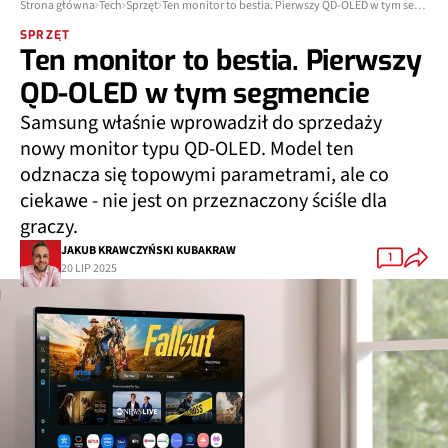
Strona główna
Tech
Sprzęt
Ten monitor to bestia. Pierwszy QD-OLED w tym segmencie
SPRZĘT
Ten monitor to bestia. Pierwszy
QD-OLED w tym segmencie
Samsung właśnie wprowadził do sprzedaży
nowy monitor typu QD-OLED. Model ten
odznacza się topowymi parametrami, ale co
ciekawe - nie jest on przeznaczony ściśle dla
graczy.
JAKUB KRAWCZYŃSKI KUBAKRAW
1
20 LIP 2025