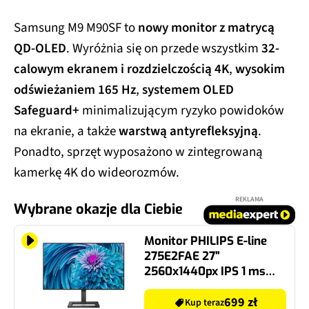
Samsung M9 M90SF to
nowy monitor z matrycą
QD-OLED
. Wyróżnia się on przede wszystkim
32-
calowym ekranem i rozdzielczością 4K
,
wysokim
odświeżaniem 165 Hz
,
systemem OLED
Safeguard+
minimalizującym ryzyko powidoków
na ekranie, a także
warstwą antyrefleksyjną
.
Ponadto, sprzęt wyposażono w zintegrowaną
kamerkę 4K do wideorozmów.
REKLAMA
Wybrane okazje dla Ciebie
Monitor PHILIPS E-line
275E2FAE 27"
2560x1440px IPS 1 ms
[MPRT]
699 zł
Kup teraz