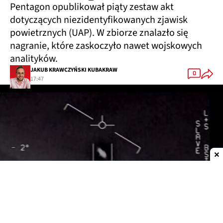
Pentagon opublikował piąty zestaw akt
dotyczących niezidentyfikowanych zjawisk
powietrznych (UAP). W zbiorze znalazło się
nagranie, które zaskoczyło nawet wojskowych
analityków.
JAKUB KRAWCZYŃSKI KUBAKRAW
0
17:47
Dodaj do ulubionych źródeł w Google