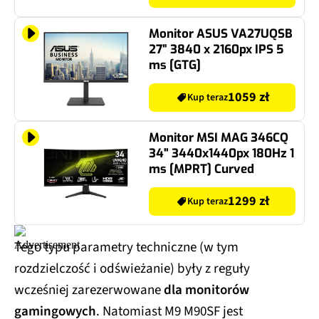
Monitor ASUS VA27UQSB
27” 3840 x 2160px IPS 5
ms [GTG]
1059 zł
Kup teraz
Monitor MSI MAG 346CQ
34" 3440x1440px 180Hz 1
ms [MPRT] Curved
1299 zł
Kup teraz
Tego typu parametry techniczne (w tym
rozdzielczość i odświeżanie) były z reguły
wcześniej zarezerwowane
dla monitorów
gamingowych
. Natomiast M9 M90SF jest