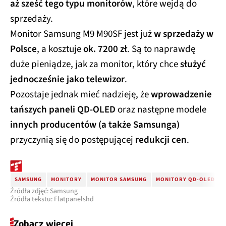
aż sześć tego typu monitorów
, które wejdą do
sprzedaży.
Monitor Samsung M9 M90SF jest już
w sprzedaży w
Polsce
, a kosztuje
ok. 7200 zł
. Są to naprawdę
duże pieniądze, jak za monitor, który chce
służyć
jednocześnie jako telewizor
.
Pozostaje jednak mieć nadzieję, że
wprowadzenie
tańszych paneli QD-OLED
oraz następne modele
innych producentów (a także Samsunga)
przyczynią się do postępującej
redukcji cen
.
SAMSUNG
MONITORY
MONITOR SAMSUNG
MONITORY QD-OLED
Źródła zdjęć: Samsung
Źródła tekstu: Flatpanelshd
Zobacz więcej