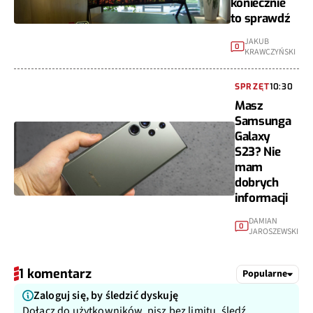
koniecznie
to sprawdź
JAKUB
0
KRAWCZYŃSKI
SPRZĘT
10:30
Masz
Samsunga
Galaxy
S23? Nie
mam
dobrych
informacji
DAMIAN
0
JAROSZEWSKI
1 komentarz
Popularne
Zaloguj się, by śledzić dyskuję
Dołącz do użytkowników, pisz bez limitu, śledź