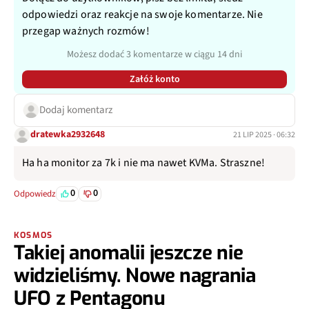
odpowiedzi oraz reakcje na swoje komentarze. Nie
przegap ważnych rozmów!
Możesz dodać 3 komentarze w ciągu 14 dni
Załóż konto
Dodaj komentarz
dratewka2932648
21 LIP 2025 · 06:32
Ha ha monitor za 7k i nie ma nawet KVMa. Straszne!
0
0
Odpowiedz
KOSMOS
Takiej anomalii jeszcze nie
widzieliśmy. Nowe nagrania
UFO z Pentagonu