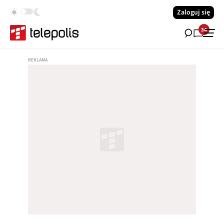
Zaloguj się
34