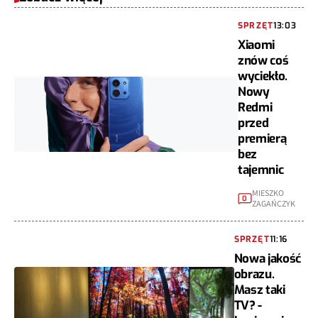
SPRZĘT
13:03
Xiaomi
znów coś
wyciekło.
Nowy
Redmi
przed
premierą
bez
tajemnic
MIESZKO
0
ZAGAŃCZYK
SPRZĘT
11:16
Nowa jakość
obrazu.
Masz taki
TV? -