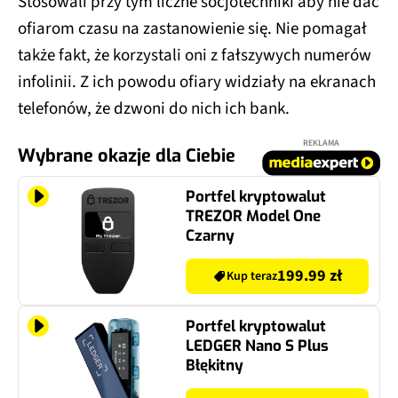
Stosowali przy tym liczne socjotechniki aby nie dać
ofiarom czasu na zastanowienie się. Nie pomagał
także fakt, że korzystali oni z fałszywych numerów
infolinii. Z ich powodu ofiary widziały na ekranach
telefonów, że dzwoni do nich ich bank.
REKLAMA
Wybrane okazje dla Ciebie
Portfel kryptowalut
TREZOR Model One
Czarny
199.99 zł
Kup teraz
Portfel kryptowalut
LEDGER Nano S Plus
Błękitny