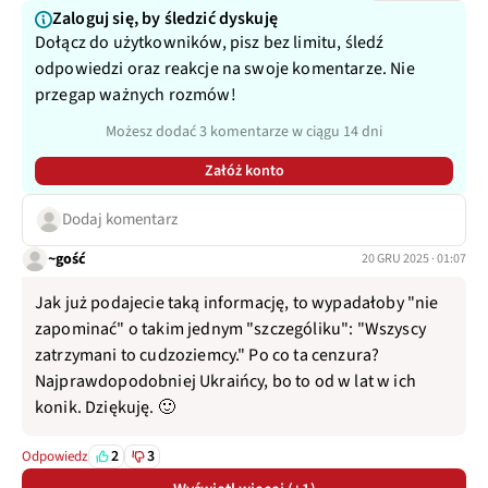
Zaloguj się, by śledzić dyskuję
Dołącz do użytkowników, pisz bez limitu, śledź
odpowiedzi oraz reakcje na swoje komentarze. Nie
przegap ważnych rozmów!
Możesz dodać 3 komentarze w ciągu 14 dni
Załóż konto
Dodaj komentarz
~gość
20 GRU 2025 · 01:07
Jak już podajecie taką informację, to wypadałoby "nie
zapominać" o takim jednym "szczególiku": "Wszyscy
zatrzymani to cudzoziemcy." Po co ta cenzura?
Najprawdopodobniej Ukraińcy, bo to od w lat w ich
konik. Dziękuję. 🙂
2
3
Odpowiedz