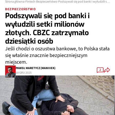
Strona główna
Fintech
Bezpieczeństwo
Podszywali się pod banki i wyłudzili setki milionów złotych. CBZC zatrzymało dziesiątki osób
BEZPIECZEŃSTWO
Podszywali się pod banki i
wyłudzili setki milionów
złotych. CBZC zatrzymało
dziesiątki osób
Jeśli chodzi o oszustwa bankowe, to Polska stała
się właśnie znacznie bezpieczniejszym
miejscem.
PAWEŁ MARETYCZ (MANIIIEK)
2
18 GRU 2025