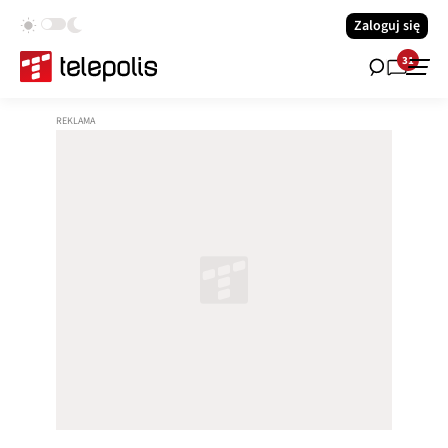
Zaloguj się
31