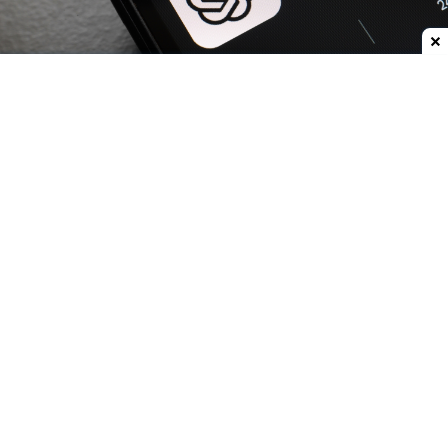
Dodaj do ulubionych źródeł w Google
OpenAI
zwiększa możliwości
ChatGPT.
Darmowi
użytkownicy oraz abonenci najtańszego planu Go
już w przyszłym tygodniu otrzymają
nielimitowany dostęp do rozmów tekstowych.
Znikną więc ograniczenia dla zwykłych
wiadomości, które obecnie mogą przerywać
dłuższe konwersacje.