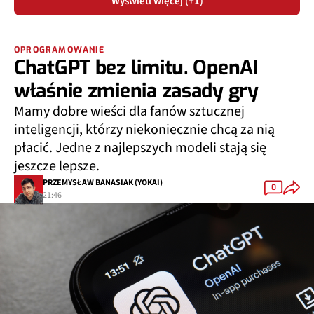
Wyświetl więcej (+1)
OPROGRAMOWANIE
ChatGPT bez limitu. OpenAI
właśnie zmienia zasady gry
Mamy dobre wieści dla fanów sztucznej
inteligencji, którzy niekoniecznie chcą za nią
płacić. Jedne z najlepszych modeli stają się
jeszcze lepsze.
PRZEMYSŁAW BANASIAK (YOKAI)
0
21:46