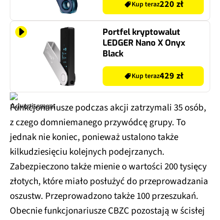
220 zł
Kup teraz
Portfel kryptowalut
LEDGER Nano X Onyx
Black
429 zł
Kup teraz
Funkcjonariusze podczas akcji zatrzymali 35 osób,
z czego domniemanego przywódcę grupy. To
jednak nie koniec, ponieważ ustalono także
kilkudziesięciu kolejnych podejrzanych.
Zabezpieczono także mienie o wartości 200 tysięcy
złotych, które miało posłużyć do przeprowadzania
oszustw. Przeprowadzono także 100 przeszukań.
Obecnie funkcjonariusze CBZC pozostają w ścisłej