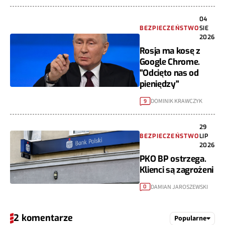
04
BEZPIECZEŃSTWO
SIE
2026
Rosja ma kosę z
Google Chrome.
"Odcięto nas od
pieniędzy"
DOMINIK KRAWCZYK
9
29
BEZPIECZEŃSTWO
LIP
2026
PKO BP ostrzega.
Klienci są zagrożeni
DAMIAN JAROSZEWSKI
0
2 komentarze
Popularne