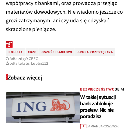
współpracy z bankami, oraz prowadzą przegląd
materiałów dowodowych. Nie wiadomo jeszcze co
grozi zatrzymanym, ani czy uda się odzyskać
skradzione pieniądze.
POLICJA
CBZC
OSZUŚCI BANKOWI
GRUPA PRZESTĘPCZA
Źródła zdjęć: CBZC
Źródła tekstu: Lublin112
Zobacz więcej
BEZPIECZEŃSTWO
08:41
W takiej sytuacji
bank zablokuje
przelew. Nic nie
poradzisz
DAMIAN JAROSZEWSKI
1