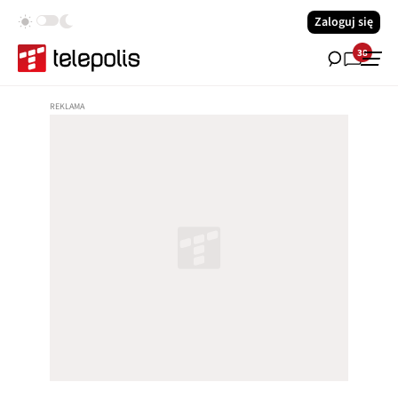
Zaloguj się
38