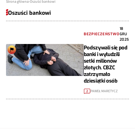
Strona główna
Oszuści bankowi
Oszuści bankowi
18
BEZPIECZEŃSTWO
GRU
2025
Podszywali się pod
banki i wyłudzili
setki milionów
złotych. CBZC
zatrzymało
dziesiątki osób
PAWEŁ MARETYCZ
2