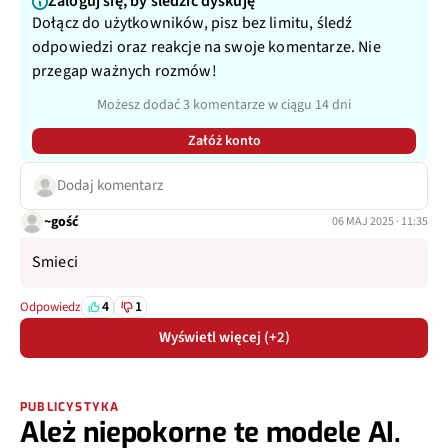
Zaloguj się, by śledzić dyskuję
Dołącz do użytkowników, pisz bez limitu, śledź
odpowiedzi oraz reakcje na swoje komentarze. Nie
przegap ważnych rozmów!
Możesz dodać 3 komentarze w ciągu 14 dni
Załóż konto
Dodaj komentarz
~gość
06 MAJ 2025 · 11:35
Smieci
4
1
Odpowiedz
Wyświetl więcej (+2)
PUBLICYSTYKA
Ależ niepokorne te modele AI.