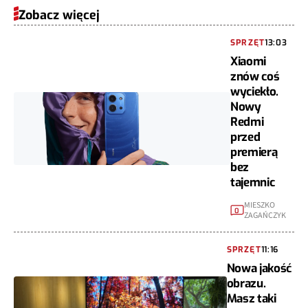
Zobacz więcej
SPRZĘT
13:03
Xiaomi
znów coś
wyciekło.
Nowy
Redmi
przed
premierą
bez
tajemnic
MIESZKO
0
ZAGAŃCZYK
SPRZĘT
11:16
Nowa jakość
obrazu.
Masz taki