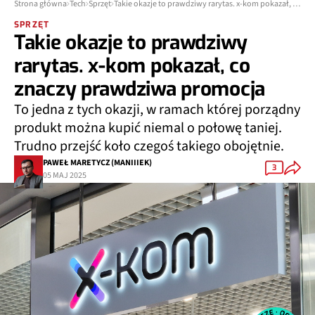
Strona główna
Tech
Sprzęt
Takie okazje to prawdziwy rarytas. x-kom pokazał, co znaczy prawdziwa promocja
SPRZĘT
Takie okazje to prawdziwy
rarytas. x-kom pokazał, co
znaczy prawdziwa promocja
To jedna z tych okazji, w ramach której porządny
produkt można kupić niemal o połowę taniej.
Trudno przejść koło czegoś takiego obojętnie.
PAWEŁ MARETYCZ (MANIIIEK)
3
05 MAJ 2025