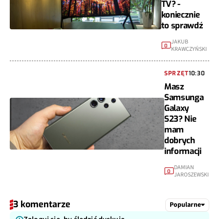
TV? -
koniecznie
to sprawdź
JAKUB
0
KRAWCZYŃSKI
SPRZĘT
10:30
Masz
Samsunga
Galaxy
S23? Nie
mam
dobrych
informacji
DAMIAN
0
JAROSZEWSKI
3 komentarze
Popularne