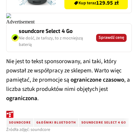
Aplikacja Sony Music
129.95 zł
Kup teraz
Center, Czarny
soundcore Select 4 Go
Sprawdź cenę
Nie dość, że tańszy, to z mocniejszą
baterią
Nie jest to tekst sponsorowany, ani taki, który
powstał ze współpracy ze sklepem. Warto więc
pamiętać, że promocje są
ograniczone czasowo
, a
liczba sztuk produktów nimi objętych jest
ograniczona
.
SOUNDCORE
GŁOŚNIKI BLUETOOTH
SOUNDCORE SELECT 4 GO
Źródła zdjęć: soundcore