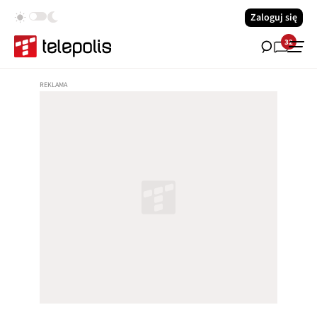
Zaloguj się
32