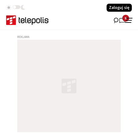
Zaloguj się
9