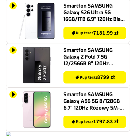
Smartfon SAMSUNG
Galaxy S26 Ultra 5G
16GB/1TB 6.9" 120Hz Biały
SM-S948
7181.99 zł
Kup teraz
Smartfon SAMSUNG
Galaxy Z Fold 7 5G
12/256GB 8" 120Hz
Czarny SM-F966
8799 zł
Kup teraz
Smartfon SAMSUNG
Galaxy A56 5G 8/128GB
6.7" 120Hz Różowy SM-
A566
1797.83 zł
Kup teraz