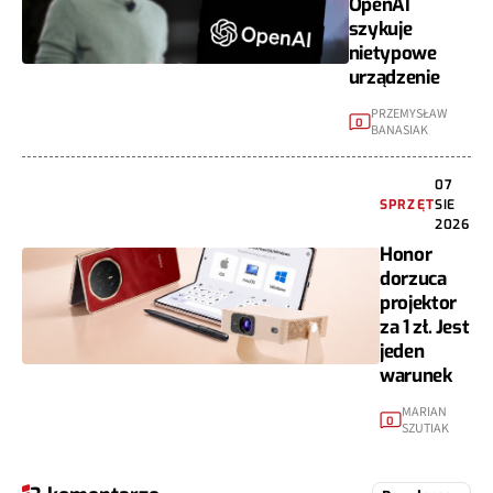
OpenAI
szykuje
nietypowe
urządzenie
PRZEMYSŁAW
0
BANASIAK
07
SPRZĘT
SIE
2026
Honor
dorzuca
projektor
za 1 zł. Jest
jeden
warunek
MARIAN
0
SZUTIAK