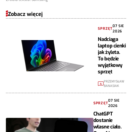
Zobacz więcej
07 SIE
SPRZĘT
2026
Nadciąga
laptop cienki
jak żyleta.
To będzie
wyjątkowy
sprzęt
PRZEMYSŁAW
4
BANASIAK
07 SIE
SPRZĘT
2026
ChatGPT
dostanie
własne ciało.