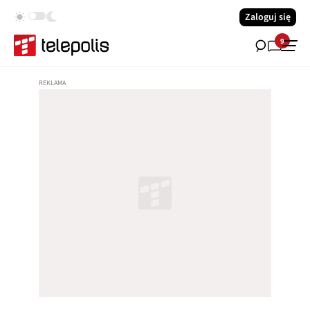
Zaloguj się
9