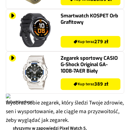
Smartwatch KOSPET Orb
Grafitowy
279 zł
Kup teraz
Zegarek sportowy CASIO
G-Shock Original GA-
100B-7AER Biały
389 zł
Kup teraz
Wyobraź sobie zegarek, który śledzi Twoje zdrowie,
sen i wysportowanie, ale ciągle ma przyzwoitość,
żeby wyglądać jak zegarek.
słyszymy w zapowiedzi Pixel Watch 5.