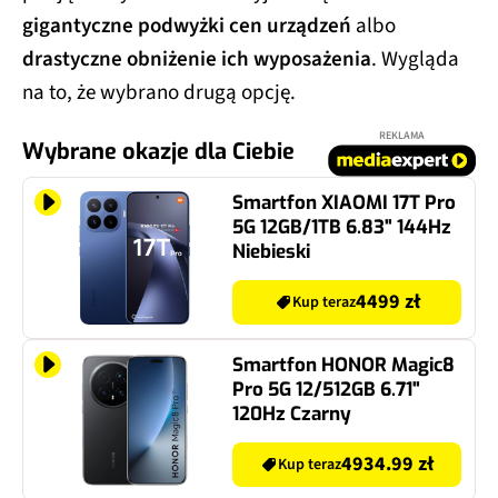
gigantyczne podwyżki cen urządzeń
albo
drastyczne obniżenie ich wyposażenia
. Wygląda
na to, że wybrano drugą opcję.
REKLAMA
Wybrane okazje dla Ciebie
Smartfon XIAOMI 17T Pro
5G 12GB/1TB 6.83" 144Hz
Niebieski
4499 zł
Kup teraz
Smartfon HONOR Magic8
Pro 5G 12/512GB 6.71"
120Hz Czarny
4934.99 zł
Kup teraz