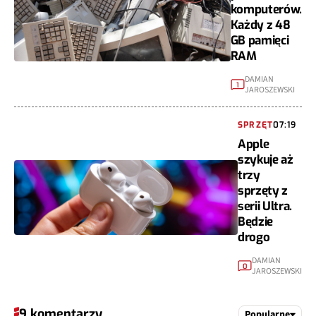
komputerów.
Każdy z 48
GB pamięci
RAM
DAMIAN
1
JAROSZEWSKI
SPRZĘT
07:19
Apple
szykuje aż
trzy
sprzęty z
serii Ultra.
Będzie
drogo
DAMIAN
0
JAROSZEWSKI
9 komentarzy
Popularne