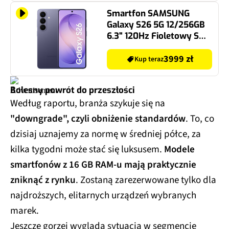
Smartfon SAMSUNG
Galaxy S26 5G 12/256GB
6.3" 120Hz Fioletowy SM-
S942
3999 zł
Kup teraz
Bolesny powrót do przeszłości
Według raportu, branża szykuje się na
"downgrade", czyli obniżenie standardów
. To, co
dzisiaj uznajemy za normę w średniej półce, za
kilka tygodni może stać się luksusem.
Modele
smartfonów z 16 GB RAM-u mają praktycznie
zniknąć z rynku
. Zostaną zarezerwowane tylko dla
najdroższych, elitarnych urządzeń wybranych
marek.
Jeszcze gorzej wygląda sytuacja w segmencie