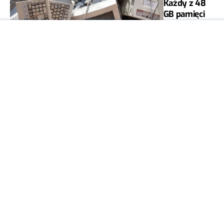
Każdy z 48
GB pamięci
RAM
DAMIAN
1
JAROSZEWSKI
SPRZĘT
07:19
Apple
szykuje aż
trzy
sprzęty z
serii Ultra.
Będzie
drogo
DAMIAN
0
JAROSZEWSKI
07 SIE
SPRZĘT
2026