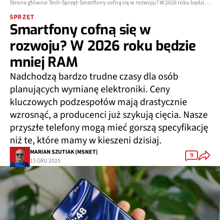
Strona główna
Tech
Sprzęt
Smartfony cofną się w rozwoju? W 2026 roku będzie mniej RAM
SPRZĘT
Smartfony cofną się w
rozwoju? W 2026 roku będzie
mniej RAM
Nadchodzą bardzo trudne czasy dla osób
planujących wymianę elektroniki. Ceny
kluczowych podzespołów mają drastycznie
wzrosnąć, a producenci już szykują cięcia. Nasze
przyszłe telefony mogą mieć gorszą specyfikację
niż te, które mamy w kieszeni dzisiaj.
MARIAN SZUTIAK (MSNET)
9
15 GRU 2025