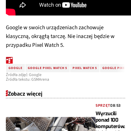
Google w swoich urządzeniach zachowuje
klasyczną, okrągłą tarczę. Nie inaczej będzie w
przypadku Pixel Watch 5.
GOOGLE
GOOGLE PIXEL WATCH 5
PIXEL WATCH 5
GOOGLE PIXEL W
Źródła zdjęć: Google
Źródła tekstu: GSMArena
Zobacz więcej
SPRZĘT
08:53
Wyrzucili
ponad 100
komputerów.