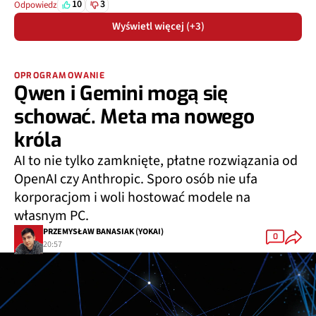
10
3
Odpowiedz
Wyświetl więcej (+3)
OPROGRAMOWANIE
Qwen i Gemini mogą się
schować. Meta ma nowego
króla
AI to nie tylko zamknięte, płatne rozwiązania od
OpenAI czy Anthropic. Sporo osób nie ufa
korporacjom i woli hostować modele na
własnym PC.
PRZEMYSŁAW BANASIAK (YOKAI)
0
20:57