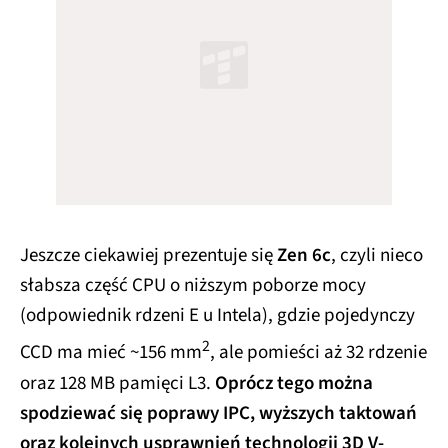
Jeszcze ciekawiej prezentuje się
Zen 6c
, czyli nieco
słabsza część CPU o niższym poborze mocy
(odpowiednik rdzeni E u Intela), gdzie pojedynczy
2
CCD ma mieć ~156 mm
, ale pomieści aż 32 rdzenie
oraz 128 MB pamięci L3.
Oprócz tego można
spodziewać się poprawy IPC, wyższych taktowań
oraz kolejnych usprawnień technologii 3D V-