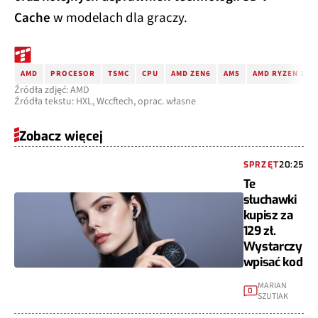
Cache
w modelach dla graczy.
AMD
PROCESOR
TSMC
CPU
AMD ZEN6
AM5
AMD RYZEN 100
Źródła zdjęć: AMD
Źródła tekstu: HXL, Wccftech, oprac. własne
Zobacz więcej
SPRZĘT
20:25
Te
słuchawki
kupisz za
129 zł.
Wystarczy
wpisać kod
MARIAN
0
SZUTIAK