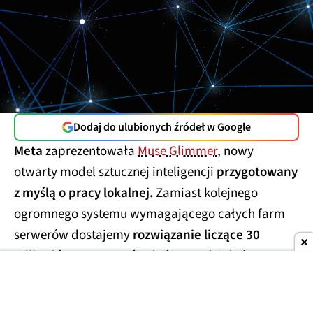
Dodaj do ulubionych źródeł w Google
Meta
zaprezentowała
Muse Glimmer
, nowy
otwarty model sztucznej inteligencji
przygotowany
z myślą o pracy lokalnej.
Zamiast kolejnego
ogromnego systemu wymagającego całych farm
serwerów dostajemy
rozwiązanie liczące 30
miliardów parametrów
, które ma działać na
komputerze wyposażonym w standardową kartę
graficzną.