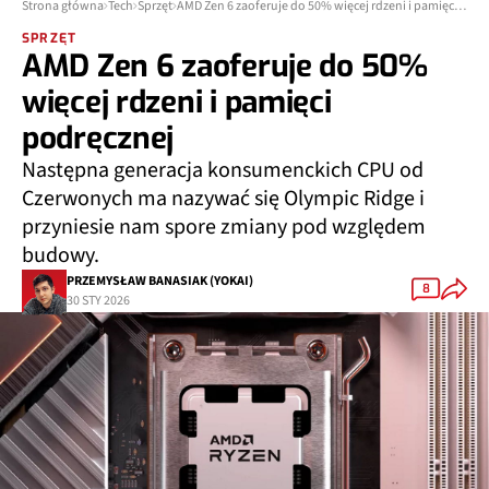
Strona główna
Tech
Sprzęt
AMD Zen 6 zaoferuje do 50% więcej rdzeni i pamięci podręcznej
SPRZĘT
AMD Zen 6 zaoferuje do 50%
więcej rdzeni i pamięci
podręcznej
Następna generacja konsumenckich CPU od
Czerwonych ma nazywać się Olympic Ridge i
przyniesie nam spore zmiany pod względem
budowy.
PRZEMYSŁAW BANASIAK (YOKAI)
8
30 STY 2026