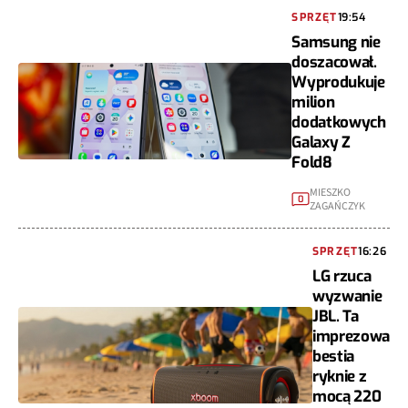
SPRZĘT
19:54
Samsung nie
doszacował.
Wyprodukuje
milion
dodatkowych
Galaxy Z
Fold8
MIESZKO
0
ZAGAŃCZYK
SPRZĘT
16:26
LG rzuca
wyzwanie
JBL. Ta
imprezowa
bestia
ryknie z
mocą 220