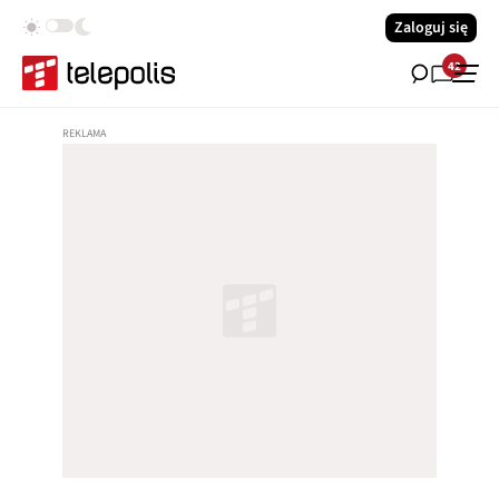
Zaloguj się
42