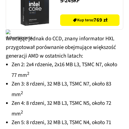
5-245KF
769 zł
Kup teraz
Wracając jednak do CCD, znany informator HXL
przygotował porównanie obejmujące większość
generacji AMD w ostatnich latach:
Zen 2: 2x4 rdzenie, 2x16 MB L3, TSMC N7, około
2
77 mm
Zen 3: 8 rdzeni, 32 MB L3, TSMC N7, około 83
2
mm
Zen 4: 8 rdzeni, 32 MB L3, TSMC N5, około 72
2
mm
Zen 5: 8 rdzeni, 32 MB L3, TSMC N4, około 71