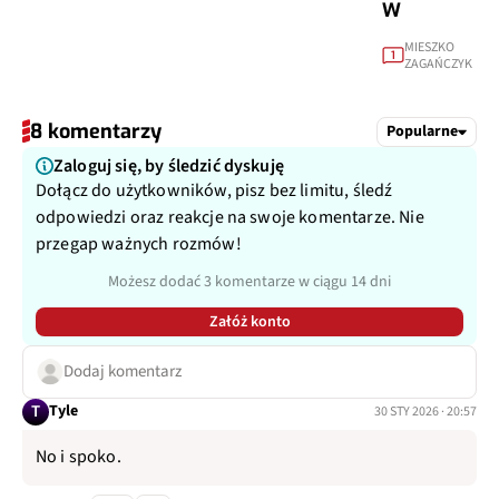
W
MIESZKO
1
ZAGAŃCZYK
8 komentarzy
Popularne
Zaloguj się, by śledzić dyskuję
Dołącz do użytkowników, pisz bez limitu, śledź
odpowiedzi oraz reakcje na swoje komentarze. Nie
przegap ważnych rozmów!
Możesz dodać 3 komentarze w ciągu 14 dni
Załóż konto
Dodaj komentarz
T
Tyle
30 STY 2026 · 20:57
No i spoko.