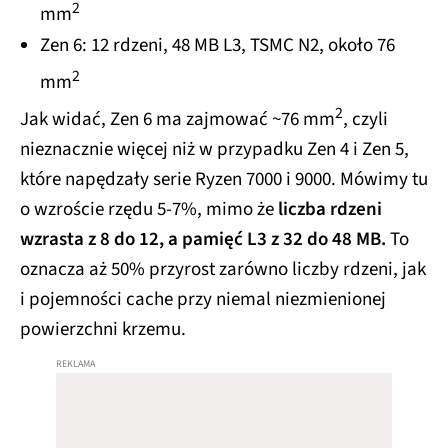
2
mm
Zen 6: 12 rdzeni, 48 MB L3, TSMC N2, około 76
2
mm
2
Jak widać, Zen 6 ma zajmować ~76 mm
, czyli
nieznacznie więcej niż w przypadku Zen 4 i Zen 5,
które napędzały serie Ryzen 7000 i 9000. Mówimy tu
o wzroście rzędu 5-7%, mimo że
liczba rdzeni
wzrasta z 8 do 12, a pamięć L3 z 32 do 48 MB.
To
oznacza aż 50% przyrost zarówno liczby rdzeni, jak
i pojemności cache przy niemal niezmienionej
powierzchni krzemu.