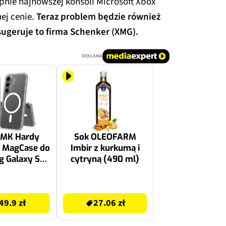
ie najnowszej konsoli Microsoft Xbox
ej cenie.
Teraz problem będzie również
ugeruje to firma Schenker (XMG).
REKLAMA
3MK Hardy
Sok OLEOFARM
e MagCase do
Imbir z kurkumą i
 Galaxy S25
cytryną (490 ml)
ezroczysty
28.99 zł
49.9 zł
27.06 zł