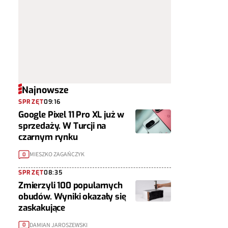
Najnowsze
SPRZĘT
09:16
Google Pixel 11 Pro XL już w
sprzedaży. W Turcji na
czarnym rynku
MIESZKO ZAGAŃCZYK
0
SPRZĘT
08:35
Zmierzyli 100 popularnych
obudów. Wyniki okazały się
zaskakujące
DAMIAN JAROSZEWSKI
0