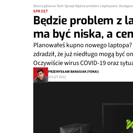
Strona główna
Tech
Sprzęt
Będzie problem z laptopami. Dostępno
SPRZĘT
Będzie problem z l
ma być niska, a ce
Planowałeś kupno nowego laptopa? W
zdradził, że już niedługo mogą być o
Oczywiście wirus COVID-19 oraz syt
PRZEMYSŁAW BANASIAK (YOKAI)
23 LUT 2022