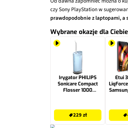
Od dawna zapomnieć można o kupn
czy Sony PlayStation w sugerowan
prawdopodobnie z laptopami, a s
Wybrane okazje dla Ciebie
Irygator PHILIPS
Etui 
Sonicare Compact
LiqForc
Flosser 1000
Samsung
HX3333/24
FE Prz
Bezprzewodowy
289 zł
49.9 zł
Niebieski
229 zł