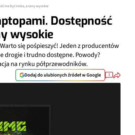
ść ma być niska, a ceny wysokie
aptopami. Dostępność
ny wysokie
arto się pośpieszyć! Jeden z producentów
ne drogie i trudno dostępne. Powody?
uacja na rynku półprzewodników.
Dodaj do ulubionych źródeł w Google
1