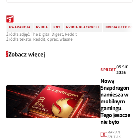
GWARANCJA
NVIDIA
PNY
NVIDIA BLACKWELL
NVIDIA GEFORCE R
Źródła zdjęć: The Digital Digest, Reddit
Źródła tekstu: Reddit, oprac. własne
Zobacz więcej
05 SIE
SPRZĘT
2026
Nowy
Snapdragon
namiesza w
mobilnym
gamingu.
Tego jeszcze
nie było
MARIAN
0
SZUTIAK