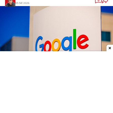
0
05 SIE 2026
Dodaj do ulubionych źródeł w Google
Google
przeprowadza poważne zmiany na
najwyższych szczeblach swojego działu AI.
Demis
Hassabis
przestaje zajmować się codziennym
zarządzaniem
Google DeepMind
i obejmuje dwa