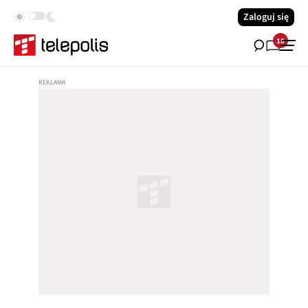
Zaloguj się
18