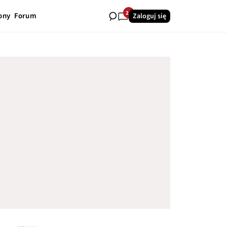
28
ony
Forum
Zaloguj się