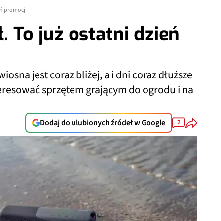
ień promocji
ł. To już ostatni dzień
iosna jest coraz bliżej, a i dni coraz dłuższe
teresować sprzętem grającym do ogrodu i na
Dodaj do ulubionych źródeł w Google
2