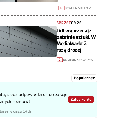
PAWEŁ MARETYCZ
0
SPRZĘT
09:26
Lidl wyprzedaje
ostatnie sztuki. W
MediaMarkt 2
razy drożej
DOMINIK KRAWCZYK
0
Popularne
itu, śledź odpowiedzi oraz reakcje
Załóż konto
ażnych rozmów!
arze w ciągu 14 dni