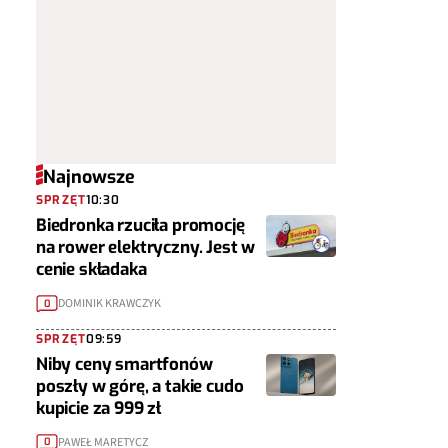
Najnowsze
SPRZĘT
10:30
Biedronka rzuciła promocję
na rower elektryczny. Jest w
cenie składaka
DOMINIK KRAWCZYK
0
SPRZĘT
09:59
Niby ceny smartfonów
poszły w górę, a takie cudo
kupicie za 999 zł
PAWEŁ MARETYCZ
0