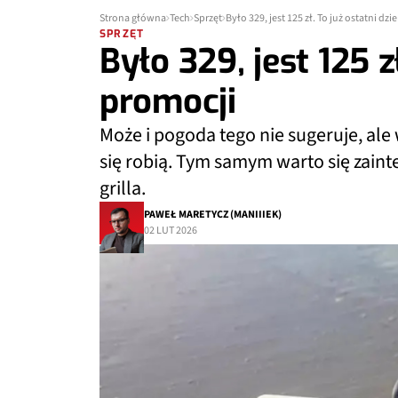
Strona główna
Tech
Sprzęt
Było 329, jest 125 zł. To już ostatni dz
SPRZĘT
Było 329, jest 125 z
promocji
Może i pogoda tego nie sugeruje, ale w
się robią. Tym samym warto się zain
grilla.
PAWEŁ MARETYCZ (MANIIIEK)
02 LUT 2026