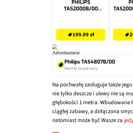
PHILIPS
P
TAS2000B/00
TAS200
Czarny
199.99 zł
207.49 zł
199.99 zł
2
Philips TAS4807B/00
Niemal za pół ceny
Na pochwałę zasługuje także jego
nie tylko deszcze i ulewy nie są mu
głębokości 1 metra. Wbudowana b
ciągłej zabawy, a dołączona smyc
natomiast może być Wasze za
jed