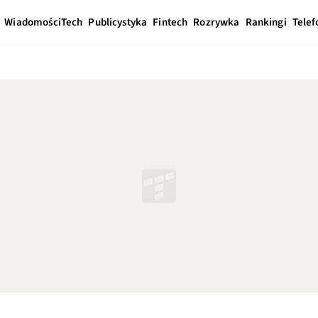
Wiadomości
Tech
Publicystyka
Fintech
Rozrywka
Rankingi
Telef