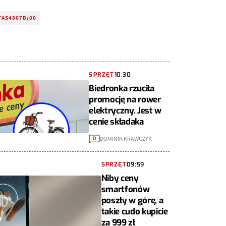
TAS4807B/00
SPRZĘT
10:30
Biedronka rzuciła
promocję na rower
elektryczny. Jest w
cenie składaka
DOMINIK KRAWCZYK
0
SPRZĘT
09:59
Niby ceny
smartfonów
poszły w górę, a
takie cudo kupicie
za 999 zł