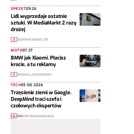
SPRZĘT
09:26
Lidl wyprzedaje ostatnie
sztuki. W MediaMarkt 2 razy
drożej
DOMINIK KRAWCZYK
0
MOTO
07:27
BMW jak Xiaomi. Płacisz
krocie, a tu reklamy
DAMIAN JAROSZEWSKI
0
TECH
05 SIE 2026
Trzęsienie ziemi w Google.
DeepMind traci szefa i
czołowych ekspertów
PRZEMYSŁAW BANASIAK
2