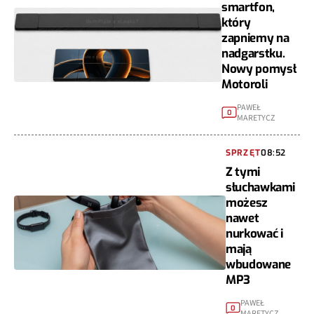
smartfon,
który
zapniemy na
nadgarstku.
Nowy pomysł
Motoroli
PAWEŁ
0
MARETYCZ
SPRZĘT
08:52
Z tymi
słuchawkami
możesz
nawet
nurkować i
mają
wbudowane
MP3
PAWEŁ
0
MARETYCZ