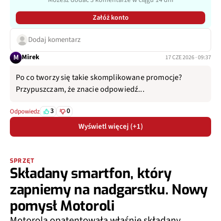
Załóż konto
Dodaj komentarz
M
Mirek
17 CZE 2026 · 09:37
Po co tworzy się takie skomplikowane promocje?
Przypuszczam, że znacie odpowiedź...
3
0
Odpowiedz
Wyświetl więcej (+1)
SPRZĘT
Składany smartfon, który
zapniemy na nadgarstku. Nowy
pomysł Motoroli
Motorola opatentowała właśnie składany