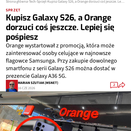
Strona główna
Tech
Sprzęt
Kupisz Galaxy S26, a Orange dorzuci coś jeszcze. Lepiej się pośpiesz
SPRZĘT
Kupisz Galaxy S26, a Orange
dorzuci coś jeszcze. Lepiej się
pośpiesz
Orange wystartował z promocją, która może
zainteresować osoby celujące w najnowsze
flagowce Samsunga. Przy zakupie dowolnego
smartfonu z serii Galaxy S26 można dostać w
prezencie Galaxy A36 5G.
MARIAN SZUTIAK (MSNET)
2
16 CZE 2026