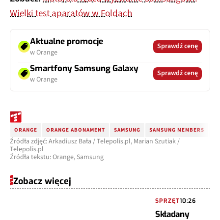
Wielki test aparatów w Foldach
Aktualne promocje
Sprawdź cenę
w Orange
Smartfony Samsung Galaxy
Sprawdź cenę
w Orange
ORANGE
ORANGE ABONAMENT
SAMSUNG
SAMSUNG MEMBERS
SA
Źródła zdjęć: Arkadiusz Bała / Telepolis.pl, Marian Szutiak /
Telepolis.pl
Źródła tekstu: Orange, Samsung
Zobacz więcej
SPRZĘT
10:26
Składany