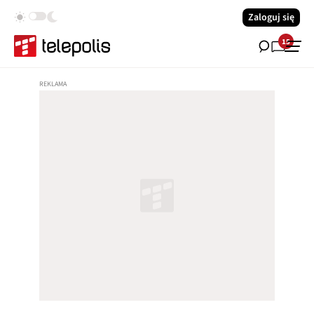
Zaloguj się
15