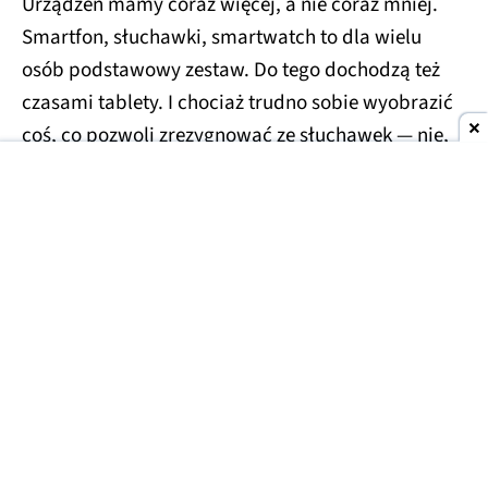
Urządzeń mamy coraz więcej, a nie coraz mniej.
Smartfon, słuchawki, smartwatch to dla wielu
osób podstawowy zestaw. Do tego dochodzą też
czasami tablety. I chociaż trudno sobie wyobrazić
coś, co pozwoli zrezygnować ze słuchawek — nie,
słuchanie muzyki z głośnika smartfonu w
autobusie to nie jest rozwiązanie — to Motorola ma
pomysł na coś, co pozwoli zrezygnować ze
smartwatcha i smartfonu z zachowaniem
funkcjonalności obydwu.