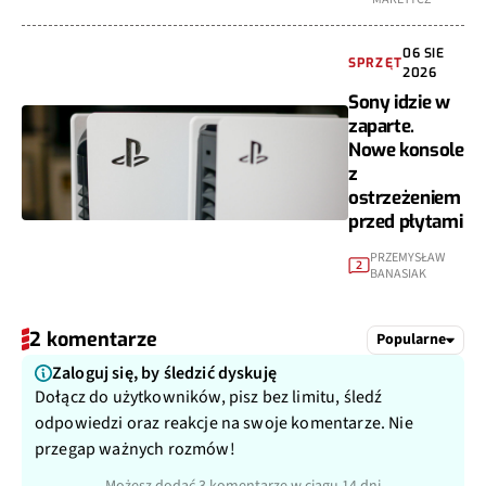
06 SIE
SPRZĘT
2026
Sony idzie w
zaparte.
Nowe konsole
z
ostrzeżeniem
przed płytami
PRZEMYSŁAW
2
BANASIAK
2 komentarze
Popularne
Zaloguj się, by śledzić dyskuję
Dołącz do użytkowników, pisz bez limitu, śledź
odpowiedzi oraz reakcje na swoje komentarze. Nie
przegap ważnych rozmów!
Możesz dodać 3 komentarze w ciągu 14 dni