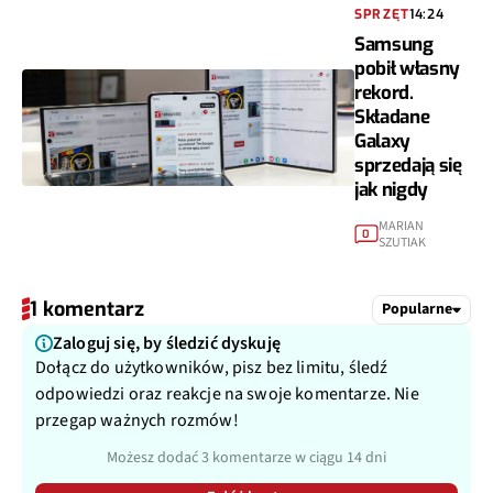
SPRZĘT
14:24
Samsung
pobił własny
rekord.
Składane
Galaxy
sprzedają się
jak nigdy
MARIAN
0
SZUTIAK
1 komentarz
Popularne
Zaloguj się, by śledzić dyskuję
Dołącz do użytkowników, pisz bez limitu, śledź
odpowiedzi oraz reakcje na swoje komentarze. Nie
przegap ważnych rozmów!
Możesz dodać 3 komentarze w ciągu 14 dni