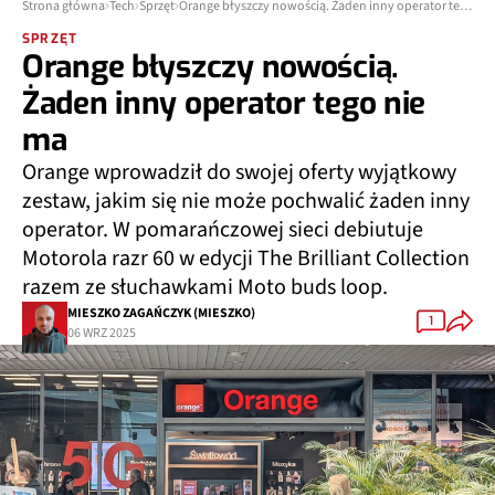
Strona główna
Tech
Sprzęt
Orange błyszczy nowością. Żaden inny operator tego nie ma
SPRZĘT
Orange błyszczy nowością.
Żaden inny operator tego nie
ma
Orange wprowadził do swojej oferty wyjątkowy
zestaw, jakim się nie może pochwalić żaden inny
operator. W pomarańczowej sieci debiutuje
Motorola razr 60 w edycji The Brilliant Collection
razem ze słuchawkami Moto buds loop.
MIESZKO ZAGAŃCZYK (MIESZKO)
1
06 WRZ 2025