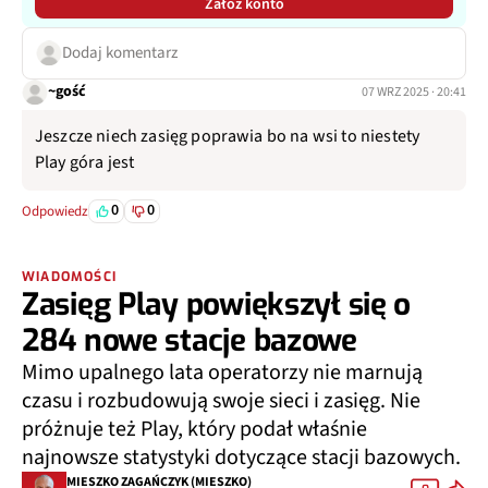
Załóż konto
Dodaj komentarz
~gość
07 WRZ 2025 · 20:41
Jeszcze niech zasięg poprawia bo na wsi to niestety
Play góra jest
0
0
Odpowiedz
WIADOMOŚCI
Zasięg Play powiększył się o
284 nowe stacje bazowe
Mimo upalnego lata operatorzy nie marnują
czasu i rozbudowują swoje sieci i zasięg. Nie
próżnuje też Play, który podał właśnie
najnowsze statystyki dotyczące stacji bazowych.
MIESZKO ZAGAŃCZYK (MIESZKO)