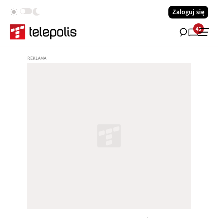
Zaloguj się
43