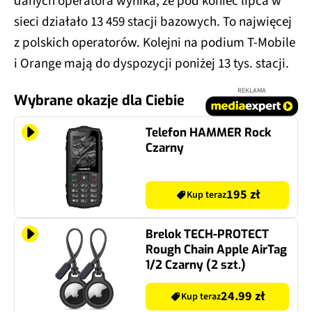
danych operatora wynika, że pod koniec lipca w
sieci działało 13 459 stacji bazowych. To najwięcej
z polskich operatorów. Kolejni na podium T-Mobile
i Orange mają do dyspozycji poniżej 13 tys. stacji.
REKLAMA
Wybrane okazje dla Ciebie
Telefon HAMMER Rock
Czarny
195 zł
Kup teraz
Brelok TECH-PROTECT
Rough Chain Apple AirTag
1/2 Czarny (2 szt.)
24.99 zł
Kup teraz