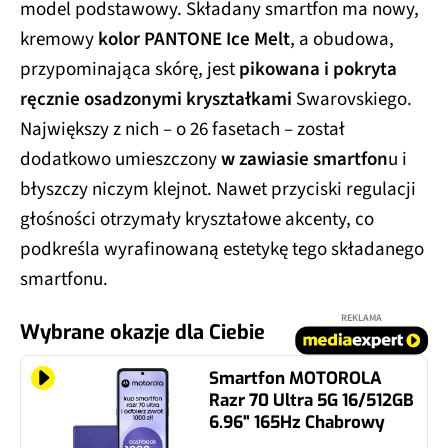
model podstawowy. Składany smartfon ma nowy,
kremowy
kolor PANTONE Ice Melt
, a obudowa,
przypominająca skórę, jest
pikowana i pokryta
ręcznie osadzonymi kryształkami
Swarovskiego.
Największy z nich – o 26 fasetach – został
dodatkowo umieszczony
w zawiasie smartfon
u i
błyszczy niczym klejnot. Nawet przyciski regulacji
głośności otrzymały kryształowe akcenty, co
podkreśla wyrafinowaną estetykę tego składanego
smartfonu.
REKLAMA
Wybrane okazje dla Ciebie
Smartfon MOTOROLA
Razr 70 Ultra 5G 16/512GB
6.96" 165Hz Chabrowy