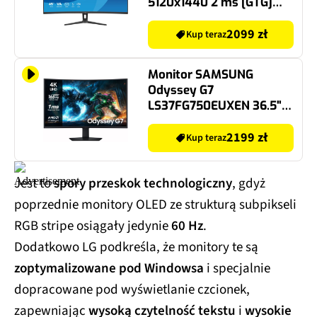
5120x1440 2 ms [GTG]
Curved
2099 zł
Kup teraz
Monitor SAMSUNG
Odyssey G7
LS37FG750EUXEN 36.5"
3840x2160px 165Hz 1 ms
[GTG] Curved
2199 zł
Kup teraz
Jest to
spory przeskok technologiczny
, gdyż
poprzednie monitory OLED ze strukturą subpikseli
RGB stripe osiągały jedynie
60 Hz
.
Dodatkowo LG podkreśla, że monitory te są
zoptymalizowane pod Windowsa
i specjalnie
dopracowane pod wyświetlanie czcionek,
zapewniając
wysoką czytelność tekstu
i
wysokie