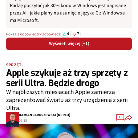
Radzę poczytać jak 30% kodu w Windows jest napisane
przez AI i jakie plany na usunięcie języka C z Windowsa
ma Microsoft.
4
7
Pokaż 2 odpowiedzi
Odpowiedz
Wyświetl więcej (+1)
SPRZĘT
Apple szykuje aż trzy sprzęty z
serii Ultra. Będzie drogo
W najbliższych miesiącach Apple zamierza
zaprezentować światu aż trzy urządzenia z serii
Ultra.
DAMIAN JAROSZEWSKI (NER1O)
0
07:19