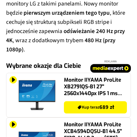
monitory LG z takimi panelami. Nowy monitor
będzie
pierwszym urządzeniem tego typu
, które
cechuje się strukturą subpikseli RGB stripe i
jednocześnie zapewnia
odświeżanie 240 Hz przy
4K
, wraz z dodatkowym trybem
480 Hz (przy
1080p)
.
REKLAMA
Wybrane okazje dla Ciebie
Monitor IIYAMA ProLite
XB2791QS-B1 27"
2560x1440px IPS 1 ms
[MPRT]
689 zł
Kup teraz
Monitor IIYAMA ProLite
XCB4594DQSU-B1 44.5"