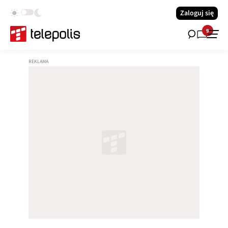
Zaloguj się
9