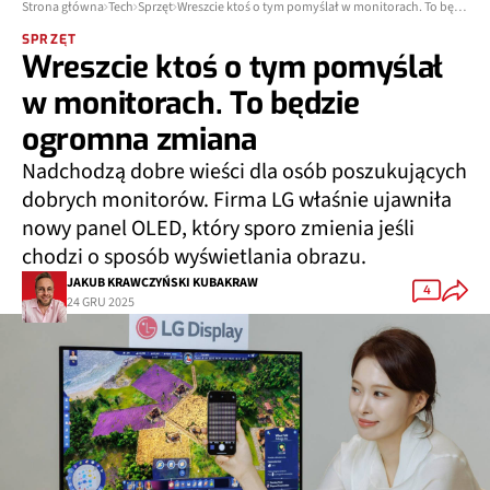
Strona główna
Tech
Sprzęt
Wreszcie ktoś o tym pomyślał w monitorach. To będzie ogromna zmiana
SPRZĘT
Wreszcie ktoś o tym pomyślał
w monitorach. To będzie
ogromna zmiana
Nadchodzą dobre wieści dla osób poszukujących
dobrych monitorów. Firma LG właśnie ujawniła
nowy panel OLED
, który sporo zmienia jeśli
chodzi o sposób wyświetlania obrazu.
JAKUB KRAWCZYŃSKI KUBAKRAW
4
24 GRU 2025