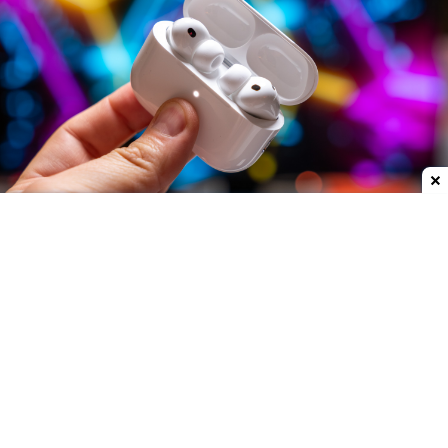
Dodaj do ulubionych źródeł w Google
Nie jest tajemnicą, że Apple szykuje całkowicie
nową serię urządzeń o nazwie Ultra. Mają to być
najdroższe i najlepsze sprzęty w ofercie firmy. W
najbliższych miesiącach zobaczymy aż trzy modele
z tej linii.