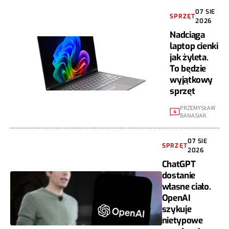
07 SIE
SPRZĘT
2026
Nadciąga
laptop cienki
jak żyleta.
To będzie
wyjątkowy
sprzęt
PRZEMYSŁAW
4
BANASIAK
07 SIE
SPRZĘT
2026
ChatGPT
dostanie
własne ciało.
OpenAI
szykuje
nietypowe