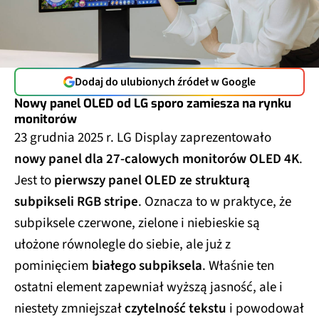
Dodaj do ulubionych źródeł w Google
Nowy panel OLED od LG sporo zamiesza na rynku
monitorów
23 grudnia 2025 r. LG Display zaprezentowało
nowy panel dla 27-calowych monitorów OLED 4K
.
Jest to
pierwszy panel OLED ze strukturą
subpikseli RGB stripe
. Oznacza to w praktyce, że
subpiksele czerwone, zielone i niebieskie są
ułożone równolegle do siebie, ale już z
pominięciem
białego subpiksela
. Właśnie ten
ostatni element zapewniał wyższą jasność, ale i
niestety zmniejszał
czytelność tekstu
i powodował