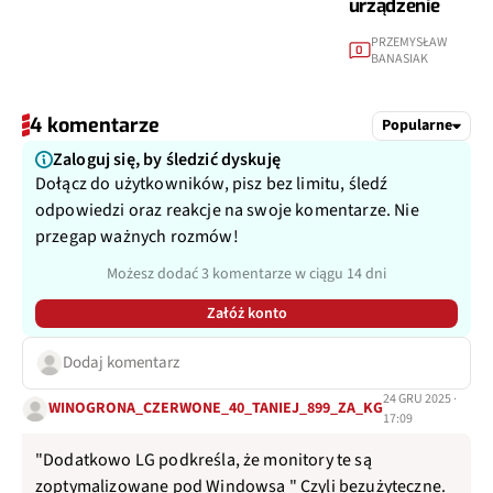
urządzenie
PRZEMYSŁAW
0
BANASIAK
4 komentarze
Popularne
Zaloguj się, by śledzić dyskuję
Dołącz do użytkowników, pisz bez limitu, śledź
odpowiedzi oraz reakcje na swoje komentarze. Nie
przegap ważnych rozmów!
Możesz dodać 3 komentarze w ciągu 14 dni
Załóż konto
Dodaj komentarz
24 GRU 2025 ·
WINOGRONA_CZERWONE_40_TANIEJ_899_ZA_KG
17:09
"Dodatkowo LG podkreśla, że monitory te są
zoptymalizowane pod Windowsa " Czyli bezużyteczne.