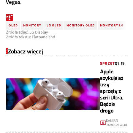
Vegas
.
OLED
MONITORY
LG OLED
MONITORY OLED
MONITORY LG
Źródła zdjęć: LG Display
Źródła tekstu: Flatpanelshd
Zobacz więcej
SPRZĘT
07:19
Apple
szykuje aż
trzy
sprzęty z
serii Ultra.
Będzie
drogo
DAMIAN
0
JAROSZEWSKI