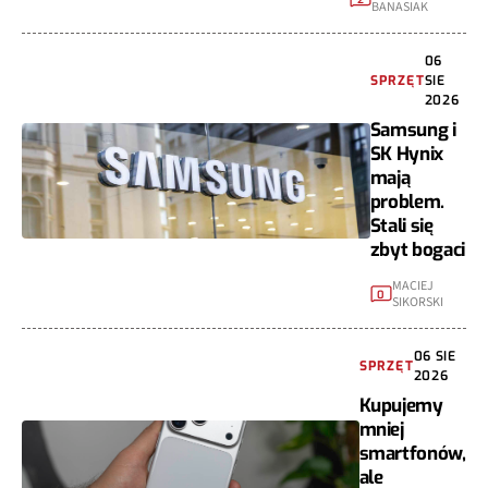
BANASIAK
06
SPRZĘT
SIE
2026
Samsung i
SK Hynix
mają
problem.
Stali się
zbyt bogaci
MACIEJ
0
SIKORSKI
06 SIE
SPRZĘT
2026
Kupujemy
mniej
smartfonów,
ale