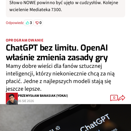
Słowo NOWE powinno być ujęto w cudzysłów. Kolejne
wcielenie Mediateka 7300.
3
0
Odpowiedz
OPROGRAMOWANIE
ChatGPT bez limitu. OpenAI
właśnie zmienia zasady gry
Mamy dobre wieści dla fanów sztucznej
inteligencji, którzy niekoniecznie chcą za nią
płacić. Jedne z najlepszych modeli stają się
jeszcze lepsze.
PRZEMYSŁAW BANASIAK (YOKAI)
0
06 SIE 2026