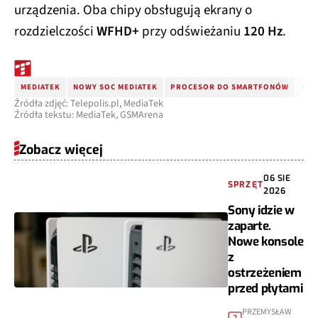
urządzenia. Oba chipy obsługują ekrany o
rozdzielczości
WFHD+
przy odświeżaniu
120 Hz
.
MEDIATEK
NOWY SOC MEDIATEK
PROCESOR DO SMARTFONÓW
MED
Źródła zdjęć: Telepolis.pl, MediaTek
Źródła tekstu: MediaTek, GSMArena
Zobacz więcej
06 SIE
SPRZĘT
2026
Sony idzie w
zaparte.
Nowe konsole
z
ostrzeżeniem
przed płytami
PRZEMYSŁAW
2