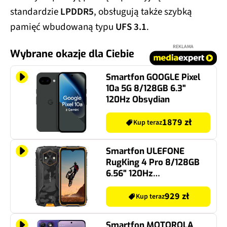
standardzie
LPDDR5
, obsługują także szybką
pamięć wbudowaną typu
UFS 3.1
.
REKLAMA
Wybrane okazje dla Ciebie
Smartfon GOOGLE Pixel
10a 5G 8/128GB 6.3"
120Hz Obsydian
1879 zł
Kup teraz
Smartfon ULEFONE
RugKing 4 Pro 8/128GB
6.56" 120Hz
Pomarańczowy
929 zł
Kup teraz
Smartfon MOTOROLA