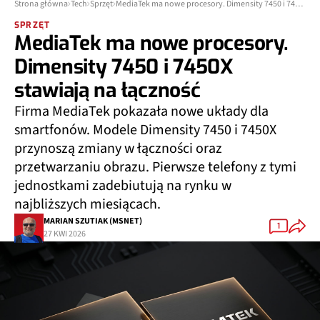
Strona główna
Tech
Sprzęt
MediaTek ma nowe procesory. Dimensity 7450 i 7450X stawiają na łączność
SPRZĘT
MediaTek ma nowe procesory.
Dimensity 7450 i 7450X
stawiają na łączność
Firma MediaTek pokazała nowe układy dla
smartfonów. Modele Dimensity 7450 i 7450X
przynoszą zmiany w łączności oraz
przetwarzaniu obrazu. Pierwsze telefony z tymi
jednostkami zadebiutują na rynku w
najbliższych miesiącach.
MARIAN SZUTIAK (MSNET)
1
27 KWI 2026