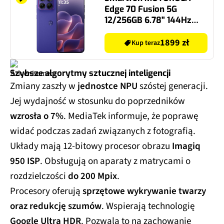
Edge 70 Fusion 5G
12/256GB 6.78" 144Hz
Niebieski
1899 zł
Kup teraz
Szybsze algorytmy sztucznej inteligencji
Zmiany zaszły w
jednostce NPU
szóstej generacji.
Jej wydajność w stosunku do poprzedników
wzrosła o 7%
. MediaTek informuje, że poprawę
widać podczas zadań związanych z fotografią.
Układy mają 12-bitowy procesor obrazu
Imagiq
950 ISP
. Obsługują on aparaty z matrycami o
rozdzielczości
do 200 Mpix
.
Procesory oferują
sprzętowe wykrywanie twarzy
oraz redukcję szumów
. Wspierają technologię
Google Ultra HDR
. Pozwala to na zachowanie