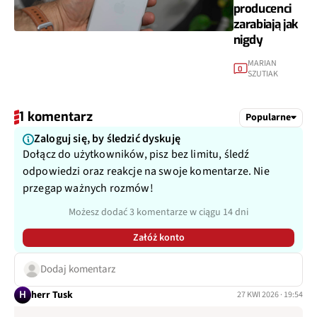
producenci
zarabiają jak
nigdy
MARIAN
0
SZUTIAK
1 komentarz
Popularne
Zaloguj się, by śledzić dyskuję
Dołącz do użytkowników, pisz bez limitu, śledź
odpowiedzi oraz reakcje na swoje komentarze. Nie
przegap ważnych rozmów!
Możesz dodać 3 komentarze w ciągu 14 dni
Załóż konto
Dodaj komentarz
H
herr Tusk
27 KWI 2026 · 19:54