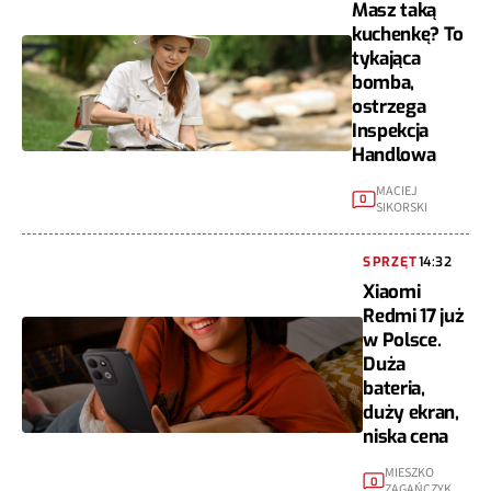
Masz taką
kuchenkę? To
tykająca
bomba,
ostrzega
Inspekcja
Handlowa
MACIEJ
0
SIKORSKI
SPRZĘT
14:32
Xiaomi
Redmi 17 już
w Polsce.
Duża
bateria,
duży ekran,
niska cena
MIESZKO
0
ZAGAŃCZYK