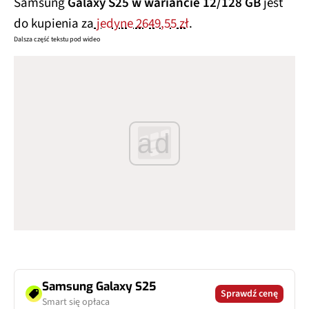
Samsung
Galaxy S25 w wariancie 12/128 GB
jest
do kupienia za
jedyne 2649,55 zł
.
Dalsza część tekstu pod wideo
ad
Samsung Galaxy S25
Sprawdź cenę
Smart się opłaca