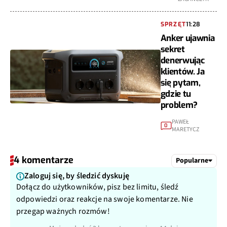
SPRZĘT
11:28
Anker ujawnia
sekret
denerwując
klientów. Ja
się pytam,
gdzie tu
problem?
PAWEŁ
0
MARETYCZ
4 komentarze
Popularne
Zaloguj się, by śledzić dyskuję
Dołącz do użytkowników, pisz bez limitu, śledź
odpowiedzi oraz reakcje na swoje komentarze. Nie
przegap ważnych rozmów!