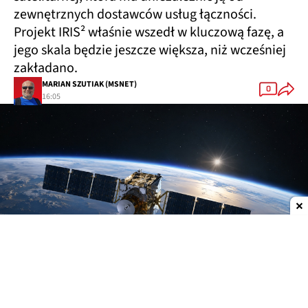
zewnętrznych dostawców usług łączności.
Projekt IRIS² właśnie wszedł w kluczową fazę, a
jego skala będzie jeszcze większa, niż wcześniej
zakładano.
MARIAN SZUTIAK (MSNET)
0
16:05
Dodaj do ulubionych źródeł w Google