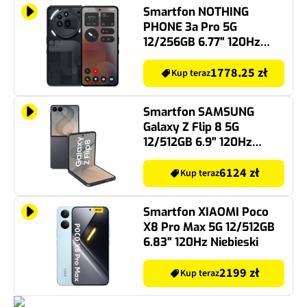
Smartfon NOTHING
PHONE 3a Pro 5G
12/256GB 6.77" 120Hz
Czarny
1778.25 zł
Kup teraz
Smartfon SAMSUNG
Galaxy Z Flip 8 5G
12/512GB 6.9" 120Hz
Grafitowy SM-F776
6124 zł
Kup teraz
Smartfon XIAOMI Poco
X8 Pro Max 5G 12/512GB
6.83" 120Hz Niebieski
2199 zł
Kup teraz