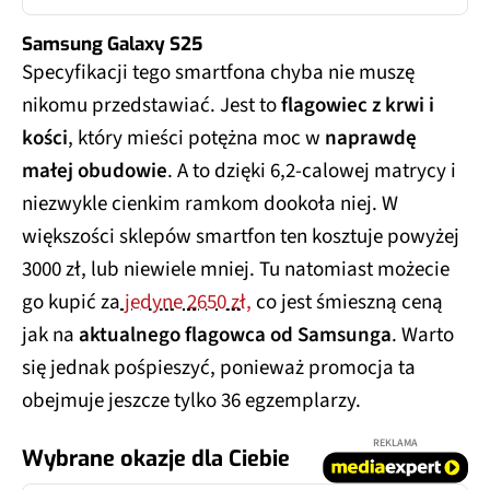
Samsung Galaxy S25
Specyfikacji tego smartfona chyba nie muszę
nikomu przedstawiać. Jest to
flagowiec z krwi i
kości
, który mieści potężna moc w
naprawdę
małej obudowie
. A to dzięki 6,2-calowej matrycy i
niezwykle cienkim ramkom dookoła niej. W
większości sklepów smartfon ten kosztuje powyżej
3000 zł, lub niewiele mniej. Tu natomiast możecie
go kupić za
jedyne 2650 zł,
co jest śmieszną ceną
jak na
aktualnego flagowca od Samsunga
. Warto
się jednak pośpieszyć, ponieważ promocja ta
obejmuje jeszcze tylko 36 egzemplarzy.
REKLAMA
Wybrane okazje dla Ciebie