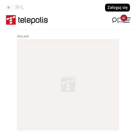
Zaloguj się
38