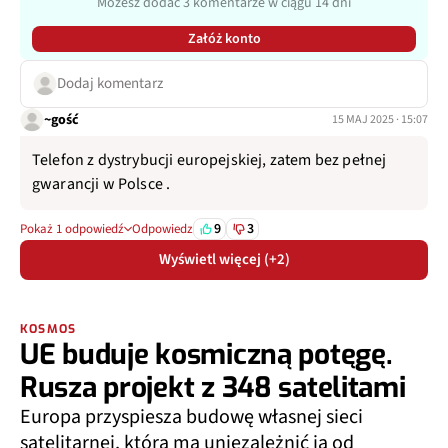
Możesz dodać 3 komentarze w ciągu 14 dni
Załóż konto
Dodaj komentarz
~gość
15 MAJ 2025 · 15:07
Telefon z dystrybucji europejskiej, zatem bez pełnej
gwarancji w Polsce .
9
3
Pokaż 1 odpowiedź
Odpowiedz
Wyświetl więcej (+2)
KOSMOS
UE buduje kosmiczną potęgę.
Rusza projekt z 348 satelitami
Europa przyspiesza budowę własnej sieci
satelitarnej, która ma uniezależnić ją od