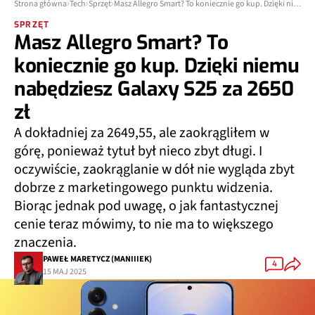
Strona główna
Tech
Sprzęt
Masz Allegro Smart? To koniecznie go kup. Dzięki niemu nabędziesz Galaxy S25 za 2650 zł
SPRZĘT
Masz Allegro Smart? To
koniecznie go kup. Dzięki niemu
nabędziesz Galaxy S25 za 2650
zł
A dokładniej za 2649,55, ale zaokrągliłem w
górę, ponieważ tytuł był nieco zbyt długi. I
oczywiście, zaokrąglanie w dół nie wygląda zbyt
dobrze z marketingowego punktu widzenia.
Biorąc jednak pod uwagę, o jak fantastycznej
cenie teraz mówimy, to nie ma to większego
znaczenia.
PAWEŁ MARETYCZ (MANIIIEK)
4
15 MAJ 2025