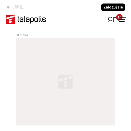
Zaloguj się
31