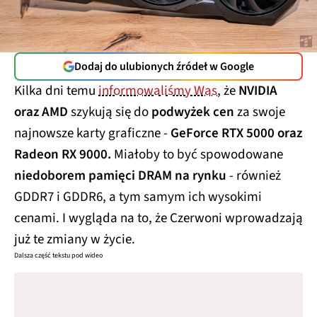
Dodaj do ulubionych źródeł w Google
Kilka dni temu
informowaliśmy Was
, że
NVIDIA
oraz AMD
szykują się do
podwyżek cen
za swoje
najnowsze karty graficzne -
GeForce RTX 5000 oraz
Radeon RX 9000.
Miałoby to być spowodowane
niedoborem pamięci DRAM na rynku
- również
GDDR7 i GDDR6, a tym samym ich wysokimi
cenami. I wygląda na to, że Czerwoni wprowadzają
już te zmiany w życie.
Dalsza część tekstu pod wideo