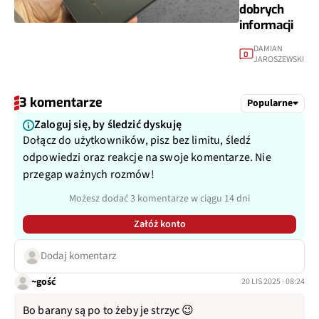
dobrych
informacji
DAMIAN
0
JAROSZEWSKI
3 komentarze
Popularne
Zaloguj się, by śledzić dyskuję
Dołącz do użytkowników, pisz bez limitu, śledź
odpowiedzi oraz reakcje na swoje komentarze. Nie
przegap ważnych rozmów!
Możesz dodać 3 komentarze w ciągu 14 dni
Załóż konto
Dodaj komentarz
~gość
20 LIS 2025 · 08:24
Bo barany są po to żeby je strzyc 😉