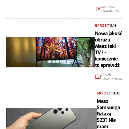
MIESZKO
0
ZAGAŃCZYK
SPRZĘT
11:16
Nowa jakość
obrazu.
Masz taki
TV? -
koniecznie
to sprawdź
JAKUB
0
KRAWCZYŃSKI
SPRZĘT
10:30
Masz
Samsunga
Galaxy
S23? Nie
mam