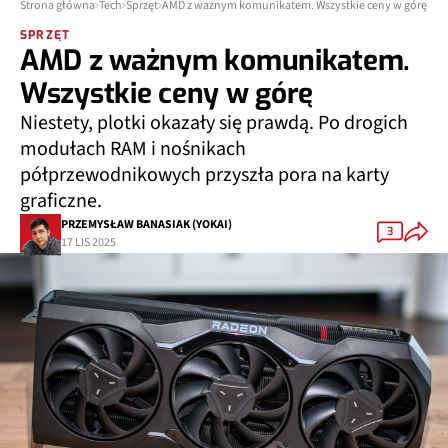
Strona główna
Tech
Sprzęt
AMD z ważnym komunikatem. Wszystkie ceny w górę
SPRZĘT
AMD z ważnym komunikatem.
Wszystkie ceny w górę
Niestety, plotki okazały się prawdą. Po drogich
modułach RAM i nośnikach
półprzewodnikowych przyszła pora na karty
graficzne.
PRZEMYSŁAW BANASIAK (YOKAI)
3
17 LIS 2025