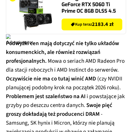
GeForce RTX 5060 Ti
Prime OC 8GB DLSS 4.5
2183.4 zł
Kup teraz
Podwyżki cen mają dotyczyć nie tylko układów
konsumenckich, ale również rozwiązań
profesjonalnych.
Mowa o seriach AMD Radeon Pro
dla stacji roboczych i AMD Instinct do serwerów.
Oczywiście nie ma co tutaj winić AMD
(czy NVIDII
planującej podobny krok na początek 2026 roku).
Problemem jest szaleństwo na AI
i powstające jak
grzyby po deszczu centra danych.
Swoje pięć
groszy dokładają też producenci DRAM
-
Samsung, SK hynix i Micron, którzy nie planują
zwiększania produkcji w obawie o załamanie