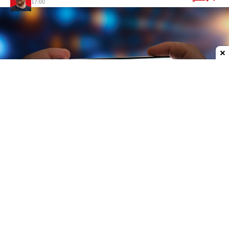
17:00
Dodaj do ulubionych źródeł w Google
Niedawno głośno zrobiło się o mapie, której użyto
podczas konferencji w Rio de Janeiro. W wielkim
skrócie można napisać, że
nie miała ona zbyt
wiele wspólnego z rzeczywistością
. Afrykańskie