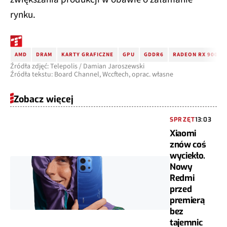
rynku.
AMD
DRAM
KARTY GRAFICZNE
GPU
GDDR6
RADEON RX 9000
Źródła zdjęć: Telepolis / Damian Jaroszewski
Źródła tekstu: Board Channel, Wccftech, oprac. własne
Zobacz więcej
SPRZĘT
13:03
Xiaomi
znów coś
wyciekło.
Nowy
Redmi
przed
premierą
bez
tajemnic