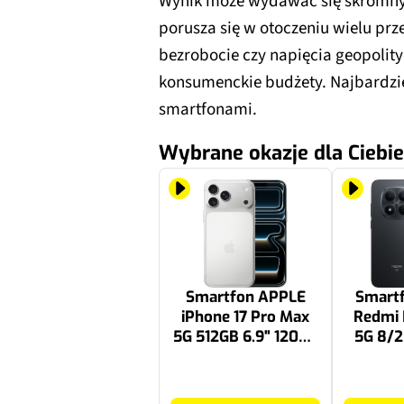
Wynik może wydawać się skromny, 
porusza się w otoczeniu wielu prz
bezrobocie czy napięcia geopolity
konsumenckie budżety. Najbardzi
smartfonami.
Wybrane okazje dla Ciebie
Smartfon APPLE
Smart
iPhone 17 Pro Max
Redmi 
5G 512GB 6.9" 120Hz
5G 8/2
Srebrny
120H
6770 zł
1499 zł