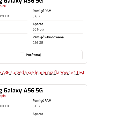
 Galaxy A36 5G
pinii
Pamięć RAM
MOLED
8 GB
Aparat
50 Mpix
Pamięć wbudowana
256 GB
Porównaj
36 sprzeda się lepiej niż flagowce? Test
 Galaxy A56 5G
opinii
Pamięć RAM
MOLED
8 GB
Aparat