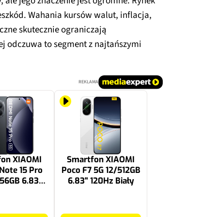
ale jego znaczenie jest ogromne. Rynek
eszkód. Wahania kursów walut, inflacja,
czne skutecznie ograniczają
ej odczuwa to segment z najtańszymi
REKLAMA
fon XIAOMI
Smartfon XIAOMI
Note 15 Pro
Poco F7 5G 12/512GB
56GB 6.83"
6.83" 120Hz Biały
z Czarny
2199 zł