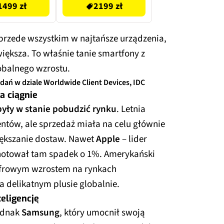
1499 zł
2199 zł
rzede wszystkim w najtańsze urządzenia,
większa. To właśnie tanie smartfony z
balnego wzrostu.
adań w dziale Worldwide Client Devices, IDC
a ciągnie
były w stanie pobudzić rynku
. Letnia
entów, ale sprzedaż miała na celu głównie
iększanie dostaw. Nawet
Apple
– lider
anotował tam spadek o 1%. Amerykański
frowym wzrostem na rynkach
 delikatnym plusie globalnie.
eligencję
ednak
Samsung
, który umocnił swoją