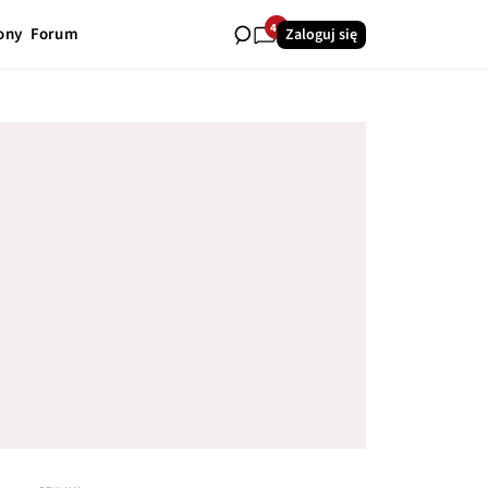
44
ony
Forum
Zaloguj się