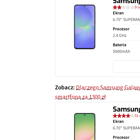
Samsung
9 o
Ekran
6.70" SUPERA
Procesor
2.4 GHz
Bateria
5000mAh
Zobacz:
Dlaczego Samsung Galaxy A
smartfona za 1300 zł
Samsung
51 
Ekran
6.70" SUPERA
Procesor