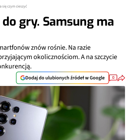
 się czym cieszyć
 do gry. Samsung ma
smartfonów znów rośnie. Na razie
przyjającym okolicznościom. A na szczycie
onkurencją.
Dodaj do ulubionych źródeł w Google
0