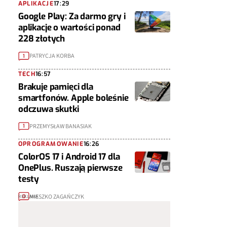
APLIKACJE
17:29
Google Play: Za darmo gry i
aplikacje o wartości ponad
228 złotych
PATRYCJA KORBA
1
TECH
16:57
Brakuje pamięci dla
smartfonów. Apple boleśnie
odczuwa skutki
PRZEMYSŁAW BANASIAK
1
OPROGRAMOWANIE
16:26
ColorOS 17 i Android 17 dla
OnePlus. Ruszają pierwsze
testy
MIESZKO ZAGAŃCZYK
0