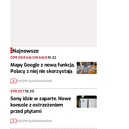
Najnowsze
OPROGRAMOWANIE
19:32
Mapy Google z nową funkcją.
Polacy z niej nie skorzystają
PRZEMYSŁAW BANASIAK
0
SPRZĘT
18:30
Sony idzie w zaparte. Nowe
konsole z ostrzeżeniem
przed płytami
PRZEMYSŁAW BANASIAK
2