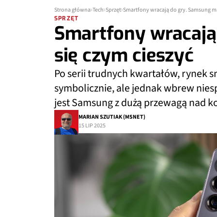
Strona główna
Tech
Sprzęt
Smartfony wracają do gry. Samsung ma
SPRZĘT
Smartfony wracają
się czym cieszyć
Po serii trudnych kwartałów, rynek 
symbolicznie, ale jednak wbrew nies
jest Samsung z dużą przewagą nad k
MARIAN SZUTIAK (MSNET)
15 LIP 2025