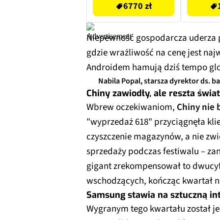
6770 zł
Niepewność gospodarcza uderza p
gdzie wrażliwość na cenę jest naj
Androidem hamują dziś tempo glo
Nabila Popal, starsza dyrektor ds. b
Chiny zawiodły, ale reszta świat
Wbrew oczekiwaniom,
Chiny nie 
"wyprzedaż 618" przyciągnęła kli
czyszczenie magazynów, a nie zw
sprzedaży podczas festiwalu – z
gigant zrekompensował to dwucy
wschodzących, kończąc kwartał na
Samsung stawia na sztuczną int
Wygranym tego kwartału został j