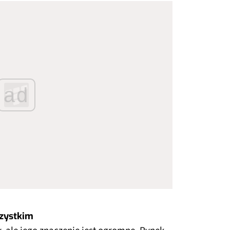
ad
szystkim