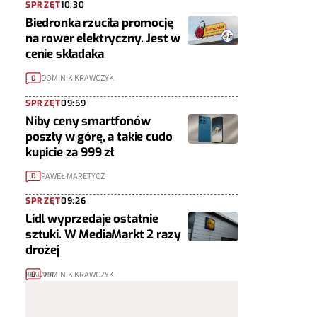
SPRZĘT
10:30
Biedronka rzuciła promocję
na rower elektryczny. Jest w
cenie składaka
DOMINIK KRAWCZYK
0
SPRZĘT
09:59
Niby ceny smartfonów
poszły w górę, a takie cudo
kupicie za 999 zł
PAWEŁ MARETYCZ
0
SPRZĘT
09:26
Lidl wyprzedaje ostatnie
sztuki. W MediaMarkt 2 razy
drożej
DOMINIK KRAWCZYK
0