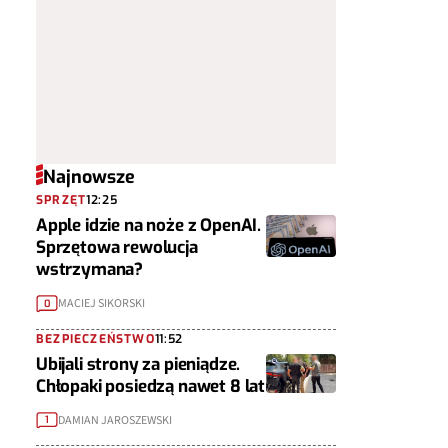
Najnowsze
SPRZĘT
12:25
Apple idzie na noże z OpenAI.
Sprzętowa rewolucja
wstrzymana?
MACIEJ SIKORSKI
0
BEZPIECZEŃSTWO
11:52
Ubijali strony za pieniądze.
Chłopaki posiedzą nawet 8 lat
DAMIAN JAROSZEWSKI
1