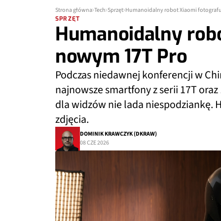
Strona główna
Tech
Sprzęt
Humanoidalny robot Xiaomi fotograf
SPRZĘT
Humanoidalny robo
nowym 17T Pro
Podczas niedawnej konferencji w Chi
najnowsze smartfony z serii 17T oraz
dla widzów nie lada niespodziankę. 
zdjęcia.
DOMINIK KRAWCZYK (DKRAW)
08 CZE 2026