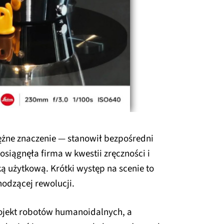
tężne znaczenie — stanowił bezpośredni
siągnęła firma w kwestii zręczności i
ką użytkową. Krótki występ na scenie to
odzącej rewolucji.
rojekt robotów humanoidalnych, a