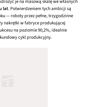
e wdrożyć je na masową skalę we własnych
u lat
. Potwierdzeniem tych ambicji są
ku — roboty przez pełne, trzygodzinne
y nakrętki w fabryce produkującej
kcesu na poziomie 90,2%, idealnie
sekundowy cykl produkcyjny.