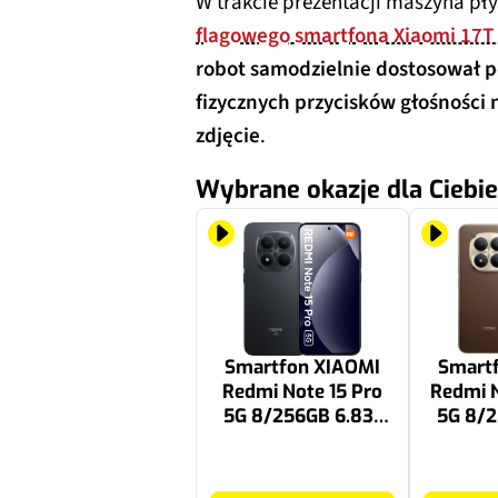
W trakcie prezentacji maszyna 
flagowego smartfona Xiaomi 17T
robot samodzielnie dostosował p
fizycznych przycisków głośności
zdjęcie
.
Wybrane okazje dla Ciebie
Smartfon XIAOMI
Smart
Redmi Note 15 Pro
Redmi N
5G 8/256GB 6.83"
5G 8/2
120Hz Czarny
120H
1499 zł
1699 zł