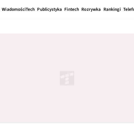
Wiadomości
Tech
Publicystyka
Fintech
Rozrywka
Rankingi
Telef