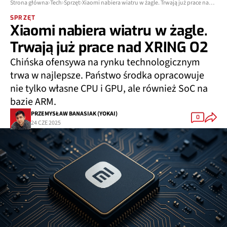
Strona główna
Tech
Sprzęt
Xiaomi nabiera wiatru w żagle. Trwają już prace nad XRING O2
SPRZĘT
Xiaomi nabiera wiatru w żagle.
Trwają już prace nad XRING O2
Chińska ofensywa na rynku technologicznym
trwa w najlepsze. Państwo środka opracowuje
nie tylko własne CPU i GPU, ale również SoC na
bazie ARM.
PRZEMYSŁAW BANASIAK (YOKAI)
0
24 CZE 2025