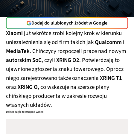
Dodaj do ulubionych źródeł w Google
Xiaomi
już wkrótce zrobi kolejny krok w kierunku
uniezależnienia się od firm takich jak
Qualcomm
i
MediaTek
. Chińczycy rozpoczęli prace nad nowym
autorskim SoC
, czyli
XRING O2
. Potwierdzają to
ujawnione zgłoszenia znaku towarowego. Oprócz
niego zarejestrowano także oznaczenia
XRING T1
oraz
XRING O
, co wskazuje na szersze plany
chińskiego producenta w zakresie rozwoju
własnych układów.
Dalsza część tekstu pod wideo