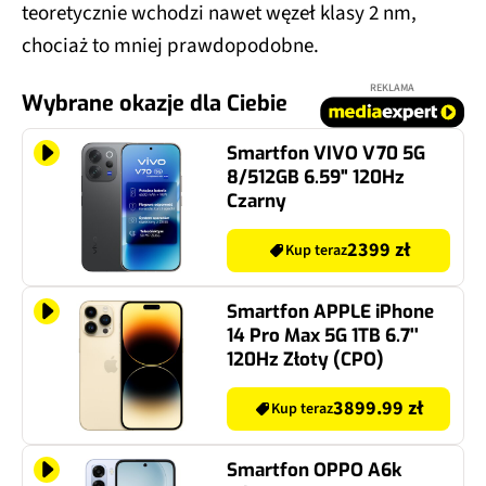
teoretycznie wchodzi nawet węzeł klasy 2 nm,
chociaż to mniej prawdopodobne.
REKLAMA
Wybrane okazje dla Ciebie
Smartfon VIVO V70 5G
8/512GB 6.59" 120Hz
Czarny
2399 zł
Kup teraz
Smartfon APPLE iPhone
14 Pro Max 5G 1TB 6.7''
120Hz Złoty (CPO)
3899.99 zł
Kup teraz
Smartfon OPPO A6k