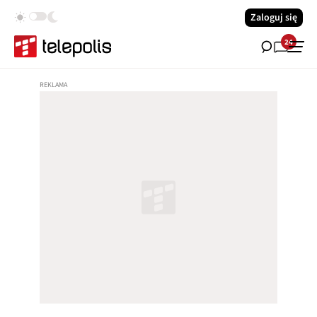
Zaloguj się
24