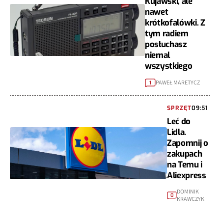
Kujawski, ale
nawet
krótkofalówki. Z
tym radiem
posłuchasz
niemal
wszystkiego
PAWEŁ MARETYCZ
1
SPRZĘT
09:51
Leć do
Lidla.
Zapomnij o
zakupach
na Temu i
Aliexpress
DOMINIK
0
KRAWCZYK