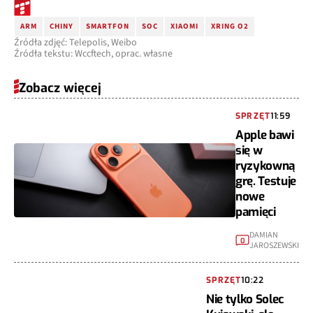
ARM
CHINY
SMARTFON
SOC
XIAOMI
XRING O2
Źródła zdjęć: Telepolis, Weibo
Źródła tekstu: Wccftech, oprac. własne
Zobacz więcej
SPRZĘT
11:59
Apple bawi
się w
ryzykowną
grę. Testuje
nowe
pamięci
DAMIAN
0
JAROSZEWSKI
SPRZĘT
10:22
Nie tylko Solec