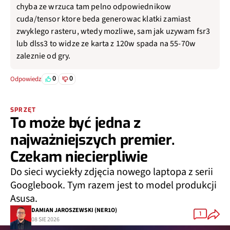
chyba ze wrzuca tam pelno odpowiednikow
cuda/tensor ktore beda generowac klatki zamiast
zwyklego rasteru, wtedy mozliwe, sam jak uzywam fsr3
lub dlss3 to widze ze karta z 120w spada na 55-70w
zaleznie od gry.
0
0
Odpowiedz
SPRZĘT
To może być jedna z
najważniejszych premier.
Czekam niecierpliwie
Do sieci wyciekły zdjęcia nowego laptopa z serii
Googlebook. Tym razem jest to model produkcji
Asusa.
DAMIAN JAROSZEWSKI (NER1O)
1
08 SIE 2026