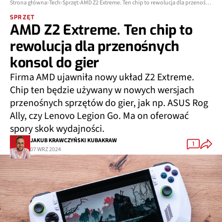
Strona główna
Tech
Sprzęt
AMD Z2 Extreme. Ten chip to rewolucja dla przenośnych konsol do gier
SPRZĘT
AMD Z2 Extreme. Ten chip to
rewolucja dla przenośnych
konsol do gier
Firma AMD ujawniła nowy układ Z2 Extreme.
Chip ten będzie używany w nowych wersjach
przenośnych sprzętów do gier, jak np. ASUS Rog
Ally, czy Lenovo Legion Go. Ma on oferować
spory skok wydajności.
JAKUB KRAWCZYŃSKI KUBAKRAW
1
07 WRZ 2024