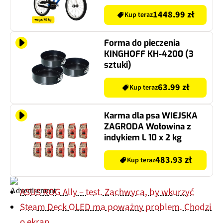
130 cm Wiek: 5-7 lat
1448.99 zł
Kup teraz
Forma do pieczenia
KINGHOFF KH-4200 (3
sztuki)
63.99 zł
Kup teraz
Karma dla psa WIEJSKA
ZAGRODA Wołowina z
indykiem L 10 x 2 kg
483.93 zł
Kup teraz
ASUS ROG Ally – test. Zachwyca, by wkurzyć
Steam Deck OLED ma poważny problem. Chodzi
o ekran