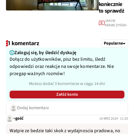
koniecznie
to sprawdź
JAKUB
0
KRAWCZYŃSKI
1 komentarz
Popularne
Zaloguj się, by śledzić dyskuję
Dołącz do użytkowników, pisz bez limitu, śledź
odpowiedzi oraz reakcje na swoje komentarze. Nie
przegap ważnych rozmów!
Możesz dodać 3 komentarze w ciągu 14 dni
Załóż konto
Dodaj komentarz
~gość
16 WRZ 2024 · 11:35
Watpie ze bedzie taki skok z wydajnoscia pradowa, no