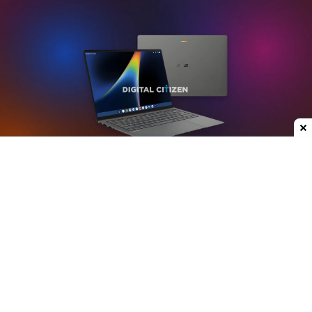
Dodaj do ulubionych źródeł w Google
Plotki na temat nowych laptopów z serii
Googlebook krążą już od jakiegoś czasu. W mojej
opinii może to być jedna z ciekawszych premier
ostatnich lat, przynajmniej w kategorii
przenośnych komputerów. Właśnie do sieci trafiły