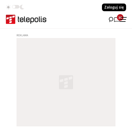
Zaloguj się
10