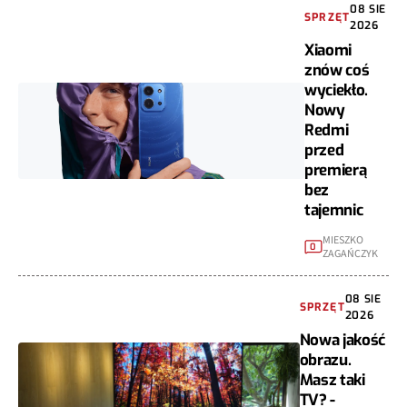
08 SIE
SPRZĘT
2026
Xiaomi
znów coś
wyciekło.
Nowy
Redmi
przed
premierą
bez
tajemnic
MIESZKO
0
ZAGAŃCZYK
08 SIE
SPRZĘT
2026
Nowa jakość
obrazu.
Masz taki
TV? -