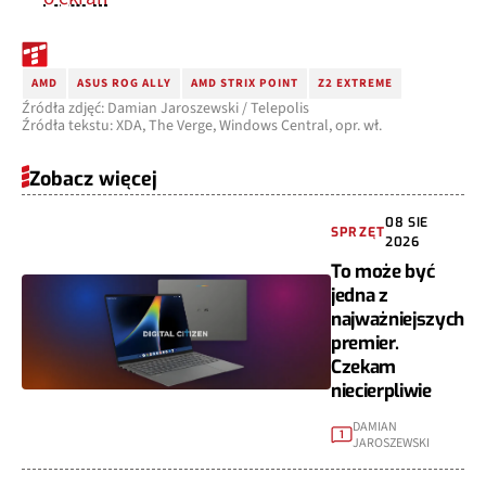
AMD
ASUS ROG ALLY
AMD STRIX POINT
Z2 EXTREME
Źródła zdjęć: Damian Jaroszewski / Telepolis
Źródła tekstu: XDA, The Verge, Windows Central, opr. wł.
Zobacz więcej
08 SIE
SPRZĘT
2026
To może być
jedna z
najważniejszych
premier.
Czekam
niecierpliwie
DAMIAN
1
JAROSZEWSKI