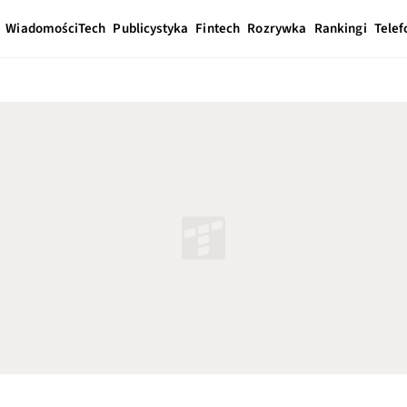
Wiadomości
Tech
Publicystyka
Fintech
Rozrywka
Rankingi
Telef