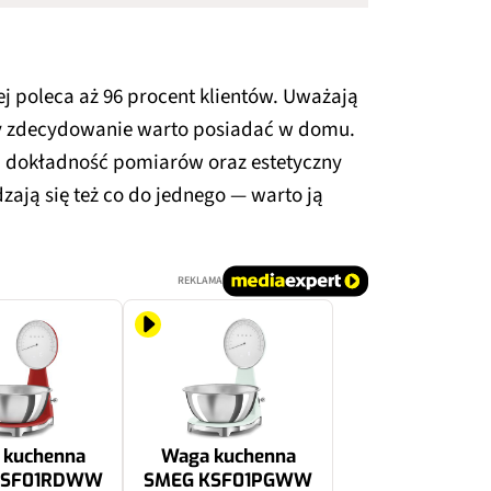
j poleca aż 96 procent klientów. Uważają
tóry zdecydowanie warto posiadać w domu.
za dokładność pomiarów oraz estetyczny
ają się też co do jednego — warto ją
REKLAMA
 kuchenna
Waga kuchenna
KSF01RDWW
SMEG KSF01PGWW