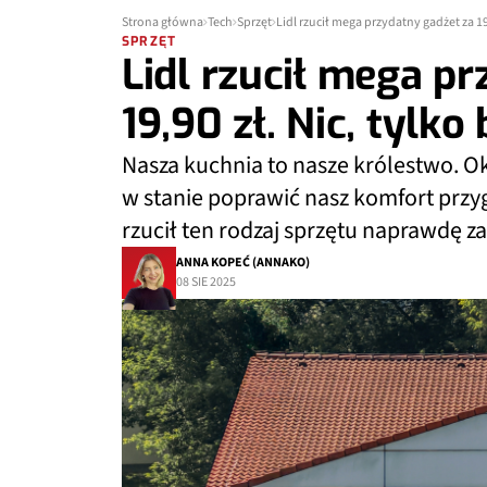
Strona główna
Tech
Sprzęt
Lidl rzucił mega przydatny gadżet za 19,
SPRZĘT
Lidl rzucił mega p
19,90 zł. Nic, tylko
Nasza kuchnia to nasze królestwo. Okaz
w stanie poprawić nasz komfort przy
rzucił ten rodzaj sprzętu naprawdę z
ANNA KOPEĆ (ANNAKO)
08 SIE 2025