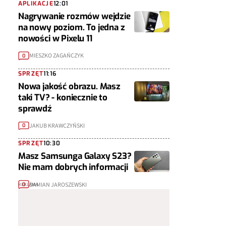
APLIKACJE
12:01
Nagrywanie rozmów wejdzie
na nowy poziom. To jedna z
nowości w Pixelu 11
MIESZKO ZAGAŃCZYK
0
SPRZĘT
11:16
Nowa jakość obrazu. Masz
taki TV? - koniecznie to
sprawdź
JAKUB KRAWCZYŃSKI
0
SPRZĘT
10:30
Masz Samsunga Galaxy S23?
Nie mam dobrych informacji
DAMIAN JAROSZEWSKI
0