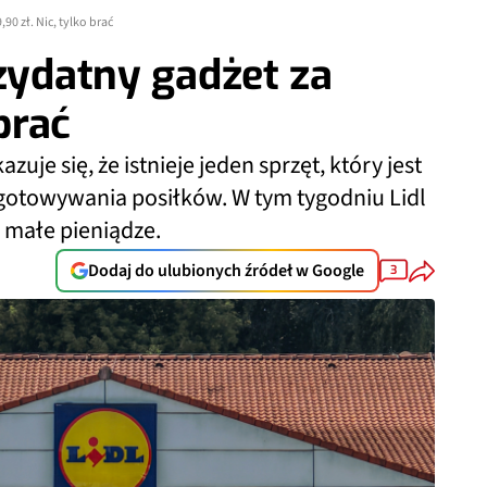
90 zł. Nic, tylko brać
rzydatny gadżet za
 brać
uje się, że istnieje jeden sprzęt, który jest
gotowywania posiłków. W tym tygodniu Lidl
a małe pieniądze.
Dodaj do ulubionych źródeł w Google
3