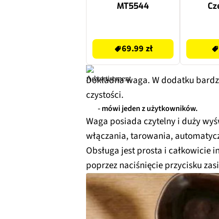
MT5544
Cz
69.99 zł
598 zł
69.99 zł
Dokładna waga. W dodatku bardzo
czystości.
- mówi jeden z użytkowników.
Waga posiada czytelny i duży wyś
włączania, tarowania, automatycz
Obsługa jest prosta i całkowicie 
poprzez naciśnięcie przycisku zas