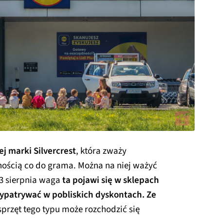
j marki Silvercrest
, która zważy
nością co do grama. Można na niej ważyć
13 sierpnia waga
ta pojawi się w sklepach
wypatrywać w pobliskich dyskontach. Ze
sprzęt tego typu może rozchodzić się