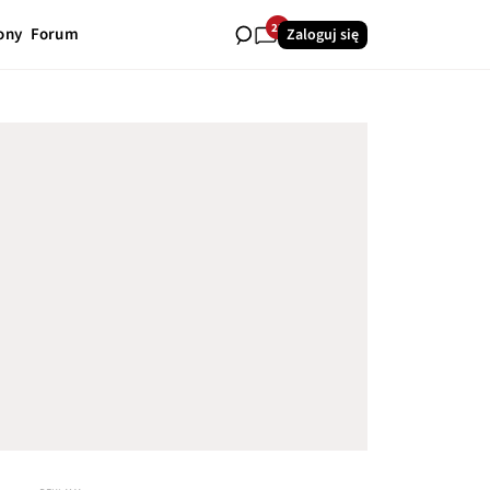
23
ony
Forum
Zaloguj się