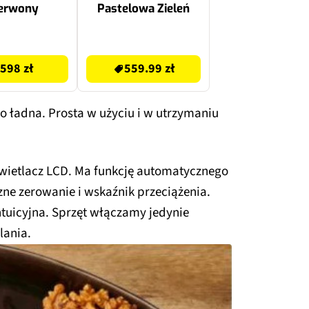
erwony
Pastelowa Zieleń
699 zł
598 zł
559.99 zł
 ładna. Prosta w użyciu i w utrzymaniu
wietlacz LCD. Ma funkcję automatycznego
ne zerowanie i wskaźnik przeciążenia.
intuicyjna. Sprzęt włączamy jedynie
ilania.