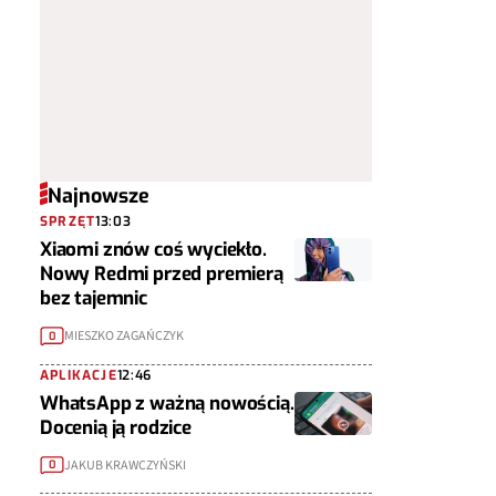
Najnowsze
SPRZĘT
13:03
Xiaomi znów coś wyciekło.
Nowy Redmi przed premierą
bez tajemnic
MIESZKO ZAGAŃCZYK
0
APLIKACJE
12:46
WhatsApp z ważną nowością.
Docenią ją rodzice
JAKUB KRAWCZYŃSKI
0