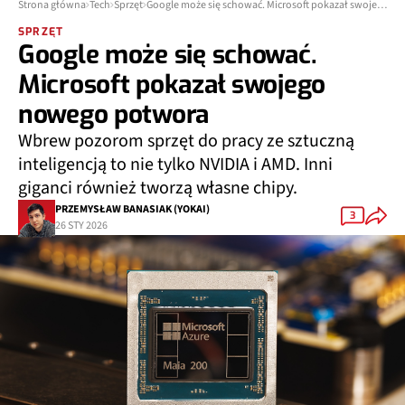
Strona główna
Tech
Sprzęt
Google może się schować. Microsoft pokazał swojego nowego potwora
SPRZĘT
Google może się schować.
Microsoft pokazał swojego
nowego potwora
Wbrew pozorom sprzęt do pracy ze sztuczną
inteligencją to nie tylko NVIDIA i AMD. Inni
giganci również tworzą własne chipy.
PRZEMYSŁAW BANASIAK (YOKAI)
3
26 STY 2026