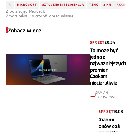
AI
MICROSOFT
SZTUCZNA INTELIGENCJA
TSMC
3 NM
AKCELER
Źródła zdjęć: Microsoft
Źródła tekstu: Microsoft, oprac. własne
Zobacz więcej
SPRZĘT
20:34
To może być
jedna z
najważniejszych
premier.
Czekam
niecierpliwie
DAMIAN
1
JAROSZEWSKI
SPRZĘT
13:03
Xiaomi
znów coś