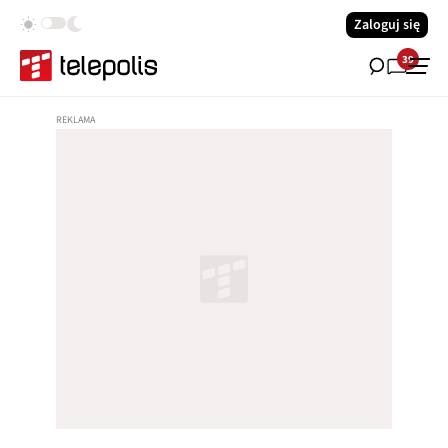
Zaloguj się
39