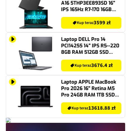
A16 5THP3EE893SD 16"
IPS 165Hz R7-170 16GB
RAM 512GB SSD GeForce
RTX5050 DLSS 4
3599 zł
Kup teraz
Laptop DELL Pro 14
PCI14255 14" IPS R5--220
8GB RAM 512GB SSD
Windows 11 Professional
3676.4 zł
Kup teraz
Laptop APPLE MacBook
Pro 2026 16" Retina M5
Pro 24GB RAM 1TB SSD
macOS Gwiezdna czerń
13618.88 zł
Kup teraz