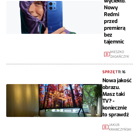
wyciekło.
Nowy
Redmi
przed
premierą
bez
tajemnic
MIESZKO
0
ZAGAŃCZYK
SPRZĘT
11:16
Nowa jakość
obrazu.
Masz taki
TV? -
koniecznie
to sprawdź
JAKUB
0
KRAWCZYŃSKI