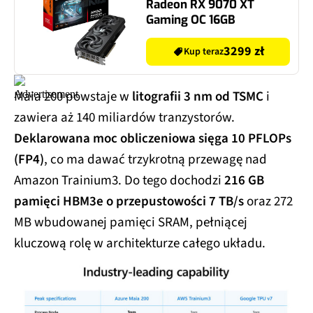
Radeon RX 9070 XT
Gaming OC 16GB
3299 zł
Kup teraz
Maia 200 powstaje w
litografii 3 nm od TSMC
i
zawiera aż 140 miliardów tranzystorów.
Deklarowana moc obliczeniowa sięga 10 PFLOPs
(FP4)
, co ma dawać trzykrotną przewagę nad
Amazon Trainium3. Do tego dochodzi
216 GB
pamięci HBM3e o przepustowości 7 TB/s
oraz 272
MB wbudowanej pamięci SRAM, pełniącej
kluczową rolę w architekturze całego układu.