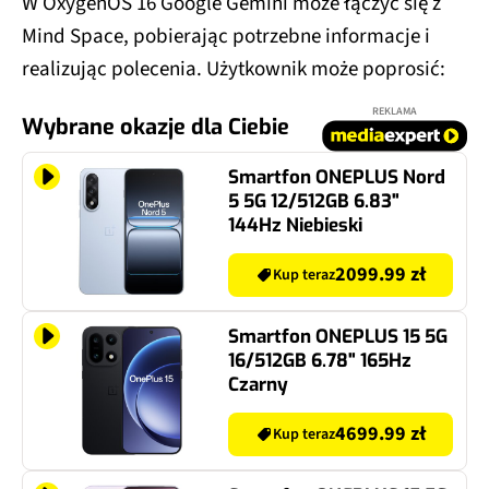
W OxygenOS 16 Google Gemini może łączyć się z
Mind Space, pobierając potrzebne informacje i
realizując polecenia. Użytkownik może poprosić:
REKLAMA
Wybrane okazje dla Ciebie
Smartfon ONEPLUS Nord
5 5G 12/512GB 6.83"
144Hz Niebieski
2099.99 zł
Kup teraz
Smartfon ONEPLUS 15 5G
16/512GB 6.78" 165Hz
Czarny
4699.99 zł
Kup teraz