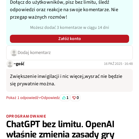
Dołącz do użytkowników, pisz bez limitu, śledź
odpowiedzi oraz reakcje na swoje komentarze. Nie
przegap ważnych rozmów!
Możesz dodać 3 komentarze w ciągu 14 dni
Załóż konto
Dodaj komentarz
~gość
16 PAŹ 2025 · 16:48
Zwiększenie inwigilacji i nic więcej,wysrać nie będzie
się prywatnie można.
1
0
Pokaż 1 odpowiedź
Odpowiedz
OPROGRAMOWANIE
ChatGPT bez limitu. OpenAI
właśnie zmienia zasady gry