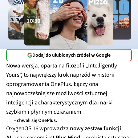
Dodaj do ulubionych źródeł w Google
Nowa wersja, oparta na filozofii „Intelligently
Yours”, to największy krok naprzód w historii
oprogramowania OnePlus. Łączy ona
najnowocześniejsze możliwości sztucznej
inteligencji z charakterystycznym dla marki
szybkim i płynnym działaniem
– chwali się OnePlus.
OxygenOS 16 wprowadza
nowy zestaw funkcji
AI.
Jego sercem jest
Plus Mind
– osobista sztuczna