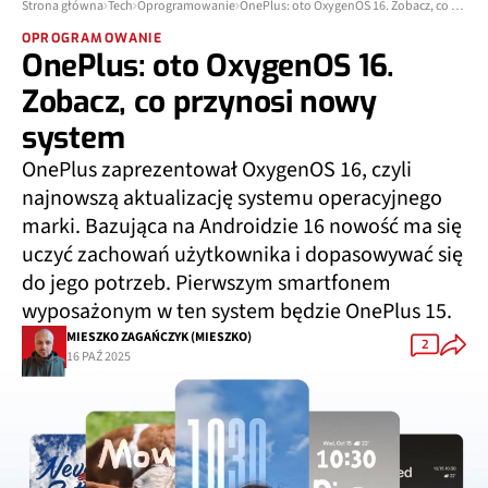
Strona główna
Tech
Oprogramowanie
OnePlus: oto OxygenOS 16. Zobacz, co przynosi nowy system
OPROGRAMOWANIE
OnePlus: oto OxygenOS 16.
Zobacz, co przynosi nowy
system
OnePlus zaprezentował OxygenOS 16, czyli
najnowszą aktualizację systemu operacyjnego
marki. Bazująca na Androidzie 16 nowość ma się
uczyć zachowań użytkownika i dopasowywać się
do jego potrzeb. Pierwszym smartfonem
wyposażonym w ten system będzie OnePlus 15.
MIESZKO ZAGAŃCZYK (MIESZKO)
2
16 PAŹ 2025