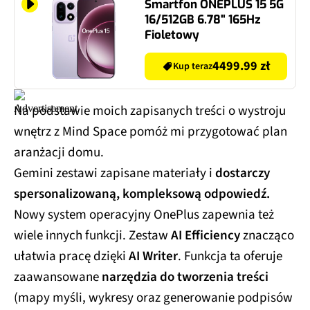
Smartfon ONEPLUS 15 5G
16/512GB 6.78" 165Hz
Fioletowy
4499.99 zł
Kup teraz
Na podstawie moich zapisanych treści o wystroju
wnętrz z Mind Space pomóż mi przygotować plan
aranżacji domu.
Gemini zestawi zapisane materiały i
dostarczy
spersonalizowaną, kompleksową odpowiedź.
Nowy system operacyjny OnePlus zapewnia też
wiele innych funkcji. Zestaw
AI Efficiency
znacząco
ułatwia pracę dzięki
AI Writer
. Funkcja ta oferuje
zaawansowane
narzędzia do tworzenia treści
(mapy myśli, wykresy oraz generowanie podpisów