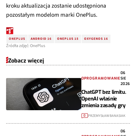
kroku aktualizacja zostanie udostępniona
pozostałym modelom marki OnePlus.
ONEPLUS
ANDROID 16
ONEPLUS 15
OXYGENOS 16
Źródła zdjęć: OnePlus
Zobacz więcej
06
OPROGRAMOWANIE
SIE
2026
ChatGPT bez limitu.
OpenAI właśnie
zmienia zasady gry
PRZEMYSŁAW BANASIAK
0
06