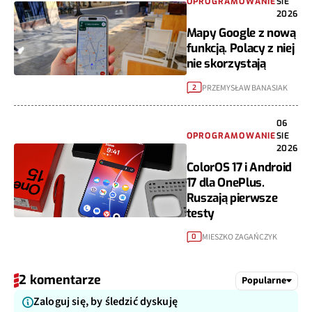
OPROGRAMOWANIE
SIE
2026
Mapy Google z nową
funkcją. Polacy z niej
nie skorzystają
PRZEMYSŁAW BANASIAK
2
06
OPROGRAMOWANIE
SIE
2026
ColorOS 17 i Android
17 dla OnePlus.
Ruszają pierwsze
testy
MIESZKO ZAGAŃCZYK
0
2 komentarze
Popularne
Zaloguj się, by śledzić dyskuję