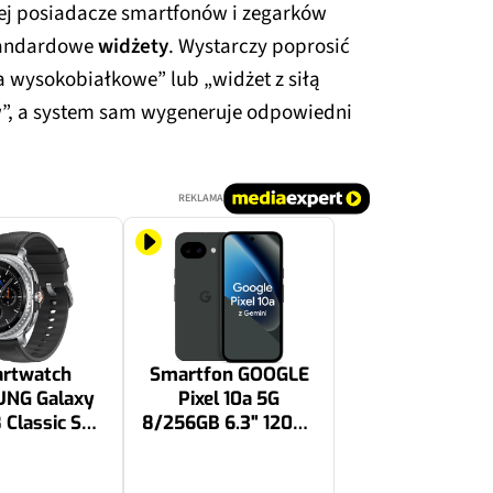
niej posiadacze smartfonów i zegarków
tandardowe
widżety
. Wystarczy poprosić
a wysokobiałkowe” lub „widżet z siłą
w”, a system sam wygeneruje odpowiedni
REKLAMA
rtwatch
Smartfon GOOGLE
NG Galaxy
Pixel 10a 5G
 Classic SM-
8/256GB 6.3" 120Hz
Z 46mm LTE
Obsydian
zarny
2329.99 zł