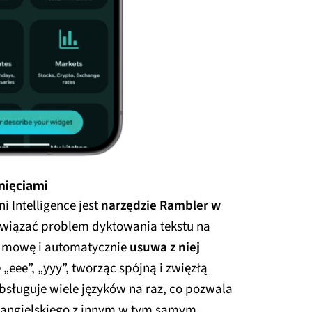
nięciami
 Intelligence jest
narzędzie Rambler w
związać problem dyktowania tekstu na
ą mowę i automatycznie
usuwa z niej
„eee”, „yyy”, tworząc spójną i zwięzłą
sługuje wiele języków na raz, co pozwala
a angielskiego z innym w tym samym