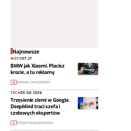
Najnowsze
MOTO
07:27
BMW jak Xiaomi. Płacisz
krocie, a tu reklamy
DAMIAN JAROSZEWSKI
0
TECH
05 SIE 2026
Trzęsienie ziemi w Google.
DeepMind traci szefa i
czołowych ekspertów
PRZEMYSŁAW BANASIAK
2