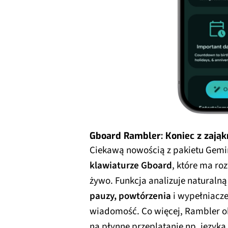
Gboard Rambler: Koniec z zająk
Ciekawą nowością z pakietu Gemini
klawiaturze Gboard
, które ma ro
żywo. Funkcja analizuje naturaln
pauzy, powtórzenia
i wypełniacze 
wiadomość. Co więcej, Rambler ob
na płynne przeplatanie np. język