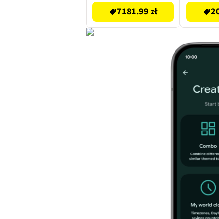
7181.99 zł
20