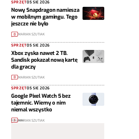
SPRZĘT
05 SIE 2026
Nowy Snapdragon namiesza
w mobilnym gamingu. Tego
jeszcze nie było
MARIAN SZUTIAK
0
SPRZĘT
05 SIE 2026
Xbox zyska nawet 2 TB.
Sandisk pokazał nową kartę
dla graczy
MARIAN SZUTIAK
0
SPRZĘT
05 SIE 2026
Google Pixel Watch 5 bez
tajemnic. Wiemy o nim
niemal wszystko
MARIAN SZUTIAK
1