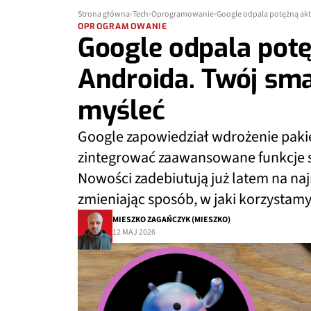
Strona główna
Tech
Oprogramowanie
Google odpala potężną akt
OPROGRAMOWANIE
Google odpala potę
Androida. Twój sma
myśleć
Google zapowiedział wdrożenie pakie
zintegrować zaawansowane funkcje sz
Nowości zadebiutują już latem na n
zmieniając sposób, w jaki korzystam
MIESZKO ZAGAŃCZYK (MIESZKO)
12 MAJ 2026