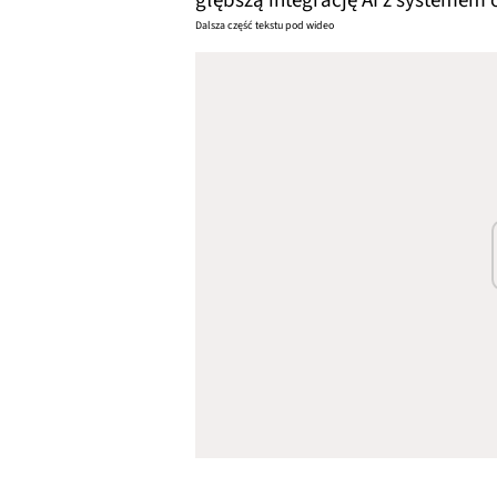
głębszą integrację AI z systemem
Dalsza część tekstu pod wideo