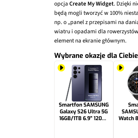
opcja
Create My Widget
. Dzięki 
będą mogli tworzyć w 100% nies
np. o „panel z przepisami na dani
wiatru i opadami dla rowerzystó
element na ekranie głównym.
Wybrane okazje dla Ciebie
Smartfon SAMSUNG
Sma
Galaxy S26 Ultra 5G
SAMSU
16GB/1TB 6.9" 120Hz
Watch 8
Fioletowy SM-S948
L505F
C
7181.99 zł
2077.57 zł