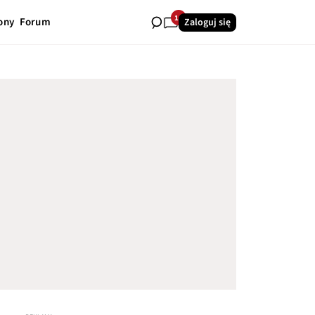
14
ony
Forum
Zaloguj się