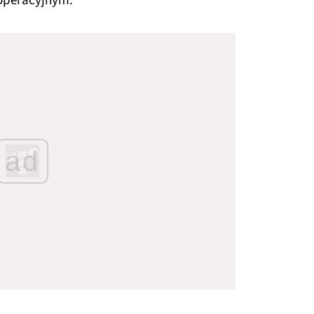
 operacyjnym.
ad