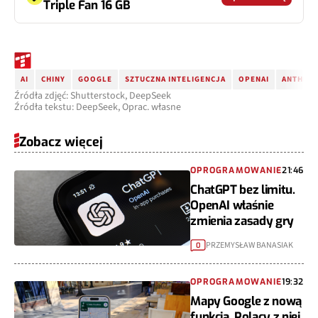
Triple Fan 16 GB
AI
CHINY
GOOGLE
SZTUCZNA INTELIGENCJA
OPENAI
ANTHRO
Źródła zdjęć: Shutterstock, DeepSeek
Źródła tekstu: DeepSeek, Oprac. własne
Zobacz więcej
OPROGRAMOWANIE
21:46
ChatGPT bez limitu.
OpenAI właśnie
zmienia zasady gry
PRZEMYSŁAW BANASIAK
0
OPROGRAMOWANIE
19:32
Mapy Google z nową
funkcją. Polacy z niej