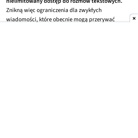
nielimitowany dostęp do rozmów tekstowych.
Znikną więc ograniczenia dla zwykłych
wiadomości, które obecnie mogą przerywać
dłuższe konwersacje.