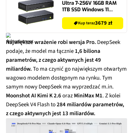
Ultra 7-256V 16GB RAM
1TB SSD Windows 11
Professional
3679 zł
Kup teraz
Największe wrażenie robi wersja Pro.
DeepSeek
podaje, że model ma łącznie
1,6 biliona
parametrów, z czego aktywnych jest 49
miliardów.
To ma czynić go największym otwartym
wagowo modelem dostępnym na rynku. Tym
samym nowy DeepSeek ma wyprzedzać m.in.
Moonshot AI Kimi K 2.6
oraz
MiniMax M1
. Z kolei
DeepSeek V4 Flash to
284 miliardów parametrów,
z czego aktywnych jest 13 miliardów.