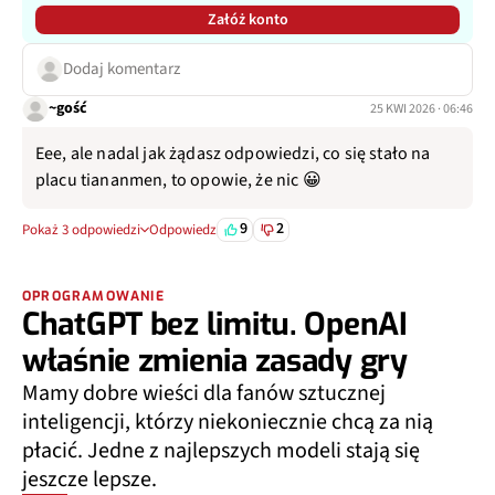
Załóż konto
Dodaj komentarz
~gość
25 KWI 2026 · 06:46
Eee, ale nadal jak żądasz odpowiedzi, co się stało na
placu tiananmen, to opowie, że nic 😀
9
2
Pokaż 3 odpowiedzi
Odpowiedz
OPROGRAMOWANIE
ChatGPT bez limitu. OpenAI
właśnie zmienia zasady gry
Mamy dobre wieści dla fanów sztucznej
inteligencji, którzy niekoniecznie chcą za nią
płacić. Jedne z najlepszych modeli stają się
jeszcze lepsze.