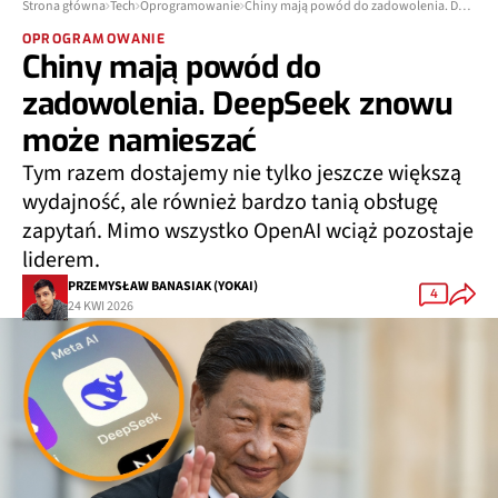
Strona główna
Tech
Oprogramowanie
Chiny mają powód do zadowolenia. DeepSeek znowu może namieszać
OPROGRAMOWANIE
Chiny mają powód do
zadowolenia. DeepSeek znowu
może namieszać
Tym razem dostajemy nie tylko jeszcze większą
wydajność, ale również bardzo tanią obsługę
zapytań. Mimo wszystko OpenAI wciąż pozostaje
liderem.
PRZEMYSŁAW BANASIAK (YOKAI)
4
24 KWI 2026