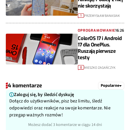
nie skorzystają
PRZEMYSŁAW BANASIAK
1
OPROGRAMOWANIE
16:26
ColorOS 17 i Android
17 dla OnePlus.
Ruszają pierwsze
testy
MIESZKO ZAGAŃCZYK
0
4 komentarze
Popularne
Zaloguj się, by śledzić dyskuję
Dołącz do użytkowników, pisz bez limitu, śledź
odpowiedzi oraz reakcje na swoje komentarze. Nie
przegap ważnych rozmów!
Możesz dodać 3 komentarze w ciągu 14 dni