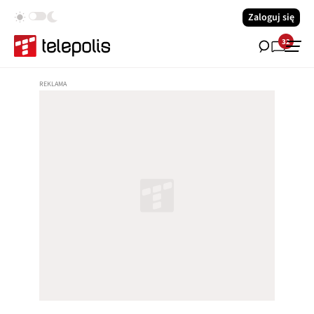
Zaloguj się
32