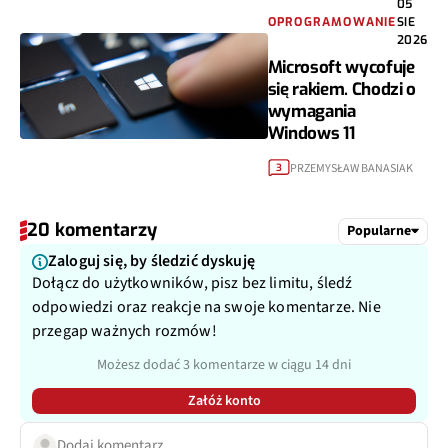
05
OPROGRAMOWANIE
SIE
2026
Microsoft wycofuje
się rakiem. Chodzi o
wymagania
Windows 11
PRZEMYSŁAW BANASIAK
3
20 komentarzy
Popularne
Zaloguj się, by śledzić dyskuję
Dołącz do użytkowników, pisz bez limitu, śledź
odpowiedzi oraz reakcje na swoje komentarze. Nie
przegap ważnych rozmów!
Możesz dodać 3 komentarze w ciągu 14 dni
Załóż konto
Dodaj komentarz