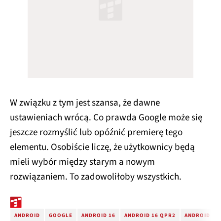
W związku z tym jest szansa, że dawne
ustawieniach wrócą. Co prawda Google może się
jeszcze rozmyślić lub opóźnić premierę tego
elementu. Osobiście liczę, że użytkownicy będą
mieli wybór między starym a nowym
rozwiązaniem. To zadowoliłoby wszystkich.
ANDROID
GOOGLE
ANDROID 16
ANDROID 16 QPR2
ANDROID 16