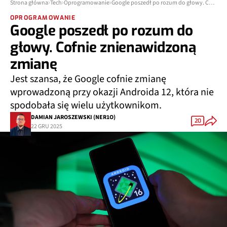
Strona główna
Tech
Oprogramowanie
Google poszedł po rozum do głowy. Cofnie znienawidzoną zmianę
OPROGRAMOWANIE
Google poszedł po rozum do
głowy. Cofnie znienawidzoną
zmianę
Jest szansa, że Google cofnie zmianę
wprowadzoną przy okazji Androida 12, która nie
spodobała się wielu użytkownikom.
DAMIAN JAROSZEWSKI (NER1O)
20
22 GRU 2025