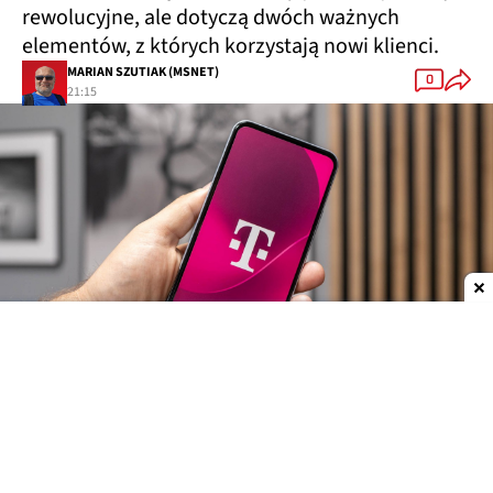
rewolucyjne, ale dotyczą dwóch ważnych
elementów, z których korzystają nowi klienci.
MARIAN SZUTIAK (MSNET)
0
21:15
Dodaj do ulubionych źródeł w Google
Dwie ważne zmiany w regulaminie T-Mobile
Magentowy operator opublikował nową wersję