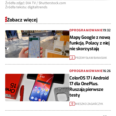
Źródła zdjęć: DIA TV / Shutterstock.com
Źródła tekstu: digitaltrends
Zobacz więcej
OPROGRAMOWANIE
19:32
Mapy Google z nową
funkcją. Polacy z niej
nie skorzystają
PRZEMYSŁAW BANASIAK
2
OPROGRAMOWANIE
16:26
ColorOS 17 i Android
17 dla OnePlus.
Ruszają pierwsze
testy
MIESZKO ZAGAŃCZYK
0