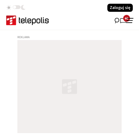
Zaloguj się
40