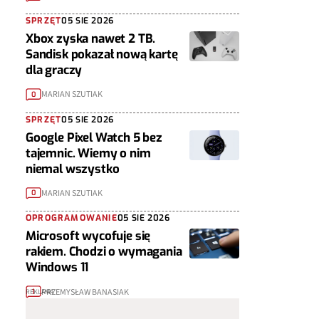
SPRZĘT
05 SIE 2026
Xbox zyska nawet 2 TB.
Sandisk pokazał nową kartę
dla graczy
MARIAN SZUTIAK
0
SPRZĘT
05 SIE 2026
Google Pixel Watch 5 bez
tajemnic. Wiemy o nim
niemal wszystko
MARIAN SZUTIAK
0
OPROGRAMOWANIE
05 SIE 2026
Microsoft wycofuje się
rakiem. Chodzi o wymagania
Windows 11
PRZEMYSŁAW BANASIAK
1