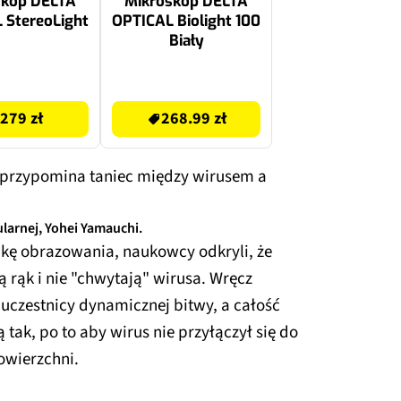
skop DELTA
Mikroskop DELTA
 StereoLight
OPTICAL Biolight 100
Biały
268.99 zł
279 zł
268.99 zł
 przypomina taniec między wirusem a
larnej, Yohei Yamauchi.
kę obrazowania, naukowcy odkryli, że
 rąk i nie "chwytają" wirusa. Wręcz
uczestnicy dynamicznej bitwy, a całość
tak, po to aby wirus nie przyłączył się do
owierzchni.