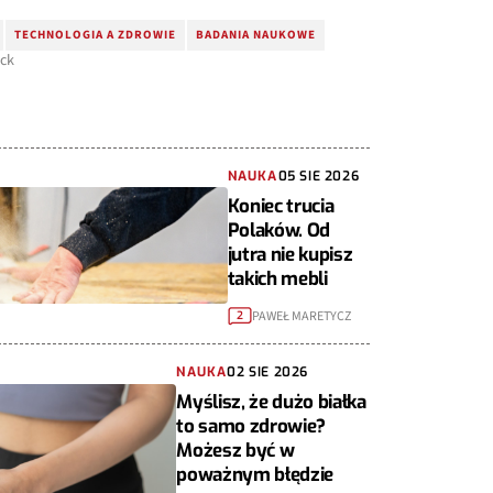
TECHNOLOGIA A ZDROWIE
BADANIA NAUKOWE
ock
NAUKA
05 SIE 2026
Koniec trucia
Polaków. Od
jutra nie kupisz
takich mebli
PAWEŁ MARETYCZ
2
NAUKA
02 SIE 2026
Myślisz, że dużo białka
to samo zdrowie?
Możesz być w
poważnym błędzie