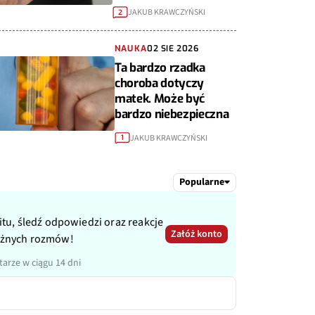
JAKUB KRAWCZYŃSKI
2
NAUKA
02 SIE 2026
Ta bardzo rzadka
choroba dotyczy
matek. Może być
bardzo niebezpieczna
JAKUB KRAWCZYŃSKI
1
Popularne
itu, śledź odpowiedzi oraz reakcje
Załóż konto
ażnych rozmów!
arze w ciągu 14 dni