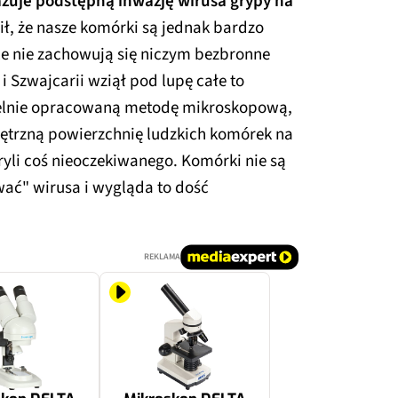
kazuje podstępną inwazję wirusa grypy na
ł, że nasze komórki są jednak bardzo
le nie zachowują się niczym bezbronne
i Szwajcarii wziął pod lupę całe to
ielnie opracowaną metodę mikroskopową,
trzną powierzchnię ludzkich komórek na
ryli coś nieoczekiwanego. Komórki nie są
wać" wirusa i wygląda to dość
REKLAMA