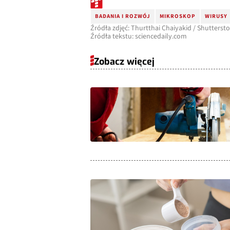
BADANIA I ROZWÓJ
MIKROSKOP
WIRUSY
Źródła zdjęć: Thurtthai Chaiyakid / Shutterst
Źródła tekstu: sciencedaily.com
Zobacz więcej