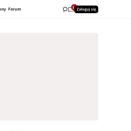
11
ony
Forum
Zaloguj się