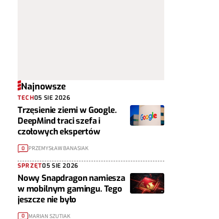
Najnowsze
TECH
05 SIE 2026
Trzęsienie ziemi w Google.
DeepMind traci szefa i
czołowych ekspertów
PRZEMYSŁAW BANASIAK
0
SPRZĘT
05 SIE 2026
Nowy Snapdragon namiesza
w mobilnym gamingu. Tego
jeszcze nie było
MARIAN SZUTIAK
0