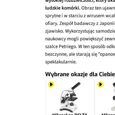
wysokiej rozdzielczości, który u
ludzkie komórki.
Obraz ten ujawni
sprytne i w starciu z wirusem wca
ofiary. Zespół badawczy z Japonii 
zjawisko. Wykorzystując samodz
naukowcy mogli powiększyć zewnę
szalce Petriego. W ten sposób odk
bezczynne, ale starają się "opano
spektakularnie.
Wybrane okazje dla Ciebie