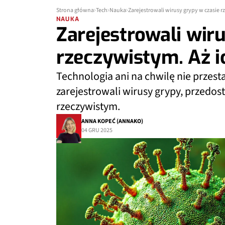
Strona główna
Tech
Nauka
Zarejestrowali wirusy grypy w czasie 
NAUKA
Zarejestrowali wir
rzeczywistym. Aż 
Technologia ani na chwilę nie przest
zarejestrowali wirusy grypy, przedos
rzeczywistym.
ANNA KOPEĆ (ANNAKO)
04 GRU 2025