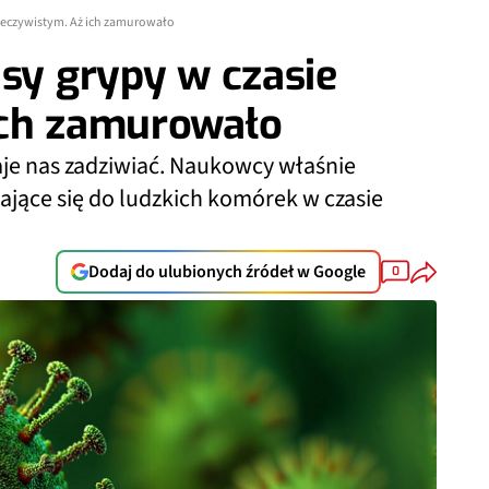
rzeczywistym. Aż ich zamurowało
usy grypy w czasie
ich zamurowało
aje nas zadziwiać. Naukowcy właśnie
tające się do ludzkich komórek w czasie
Dodaj do ulubionych źródeł w Google
0