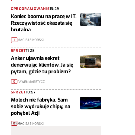
OPROGRAMOWANIE
13:29
Koniec boomu na pracę w IT.
Rzeczywistość okazała się
brutalna
MACIEJ SIKORSKI
1
SPRZĘT
11:28
Anker ujawnia sekret
denerwując klientów. Ja się
pytam, gdzie tu problem?
PAWEŁ MARETYCZ
0
SPRZĘT
10:57
Moloch nie fabryka. Sam
sobie wydrukuje chipy, na
pohybel Azji
MACIEJ SIKORSKI
0