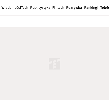
Wiadomości
Tech
Publicystyka
Fintech
Rozrywka
Rankingi
Telef