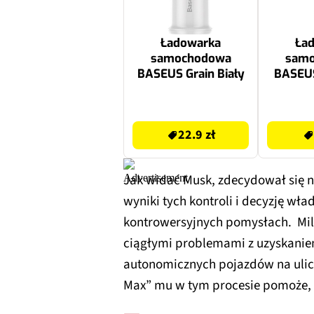
Ładowarka
Ła
samochodowa
sam
BASEUS Grain Biały
BASEUS
VR1 C0
00 6
22.9 zł
149 zł
22.9 zł
Jak widać Musk, zdecydował się n
wyniki tych kontroli i decyzję wła
kontrowersyjnych pomysłach. Milia
ciągłymi problemami z uzyskani
autonomicznych pojazdów na ulic
Max” mu w tym procesie pomoże, 