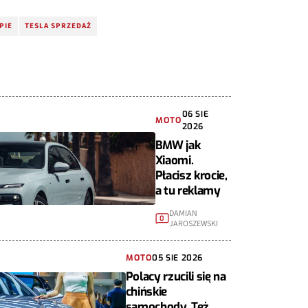
PIE
TESLA SPRZEDAŻ
06 SIE
MOTO
2026
BMW jak
Xiaomi.
Płacisz krocie,
a tu reklamy
DAMIAN
0
JAROSZEWSKI
MOTO
05 SIE 2026
Polacy rzucili się na
chińskie
samochody. Też