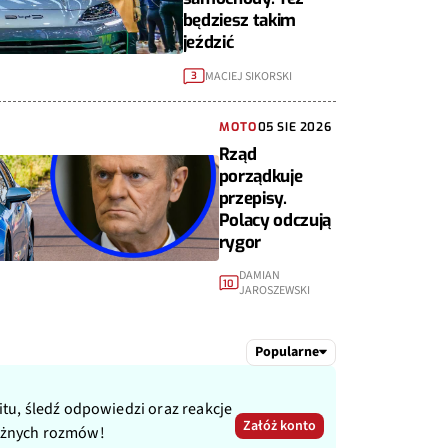
będziesz takim
jeździć
MACIEJ SIKORSKI
3
MOTO
05 SIE 2026
Rząd
porządkuje
przepisy.
Polacy odczują
rygor
DAMIAN
10
JAROSZEWSKI
Popularne
itu, śledź odpowiedzi oraz reakcje
Załóż konto
ażnych rozmów!