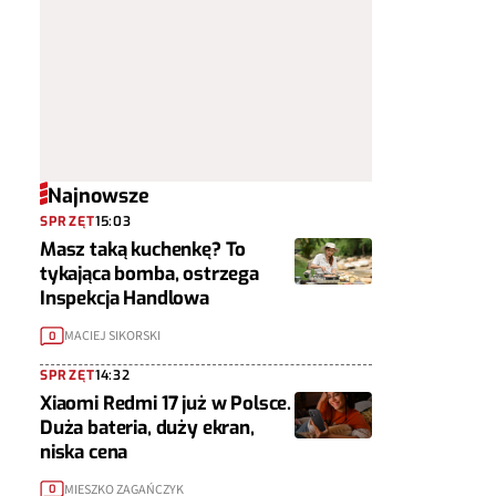
Najnowsze
SPRZĘT
15:03
Masz taką kuchenkę? To
tykająca bomba, ostrzega
Inspekcja Handlowa
MACIEJ SIKORSKI
0
SPRZĘT
14:32
Xiaomi Redmi 17 już w Polsce.
Duża bateria, duży ekran,
niska cena
MIESZKO ZAGAŃCZYK
0