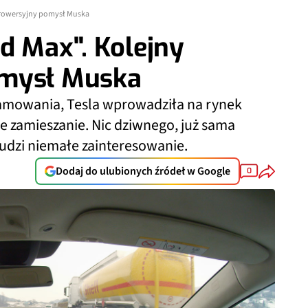
ntrowersyjny pomysł Muska
d Max". Kolejny
omysł Muska
gramowania, Tesla wprowadziła na rynek
e zamieszanie. Nic dziwnego, już sama
budzi niemałe zainteresowanie.
Dodaj do ulubionych źródeł w Google
0