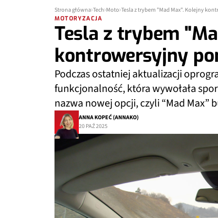
Strona główna
Tech
Moto
Tesla z trybem "Mad Max". Kolejny ko
MOTORYZACJA
Tesla z trybem "Ma
kontrowersyjny p
Podczas ostatniej aktualizacji opro
funkcjonalność, która wywołała spor
nazwa nowej opcji, czyli “Mad Max” 
ANNA KOPEĆ (ANNAKO)
20 PAŹ 2025