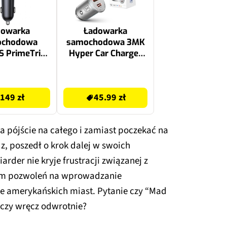
dowarka
Ładowarka
ochodowa
samochodowa 3MK
 PrimeTrip
Hyper Car Charger
0069001121-
45W Srebrny
0W Czarny
45.99 zł
149 zł
45.99 zł
a pójście na całego i zamiast poczekać na
dz, poszedł o krok dalej w swoich
rder nie kryje frustracji związanej z
em pozwoleń na wprowadzanie
e amerykańskich miast. Pytanie czy “Mad
czy wręcz odwrotnie?