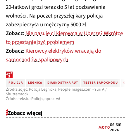
20-latkowi grozi teraz do 5 lat pozbawienia
wolności. Na poczet przyszłej kary policja
zabezpieczyła u mężczyzny 5000 zł.
Zobacz:
Nie pasuje ci kierowca w Uberze? Wkrótce
to przestanie być problemem
Zobacz:
Kierowcy elektryków wracają do
samochodów spalinowych
POLICJA
LEGNICA
DIAGNOSTYKA AUT
TESTER SAMOCHODU
OPR
Źródła zdjęć: Policja Legnicka, PeopleImages.com - Yuri A /
Shutterstock
Źródła tekstu: Policja, oprac. wł
Zobacz więcej
06 SIE
MOTO
2026