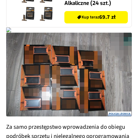
Alkaliczne (24 szt.)
69.7 zł
Kup teraz
Za samo przestępstwo wprowadzenia do obiegu
podróbek sprzętu i nielegalnego oprogramowania