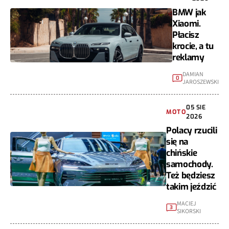
BMW jak
Xiaomi.
Płacisz
krocie, a tu
reklamy
DAMIAN
0
JAROSZEWSKI
05 SIE
MOTO
2026
Polacy rzucili
się na
chińskie
samochody.
Też będziesz
takim jeździć
MACIEJ
3
SIKORSKI