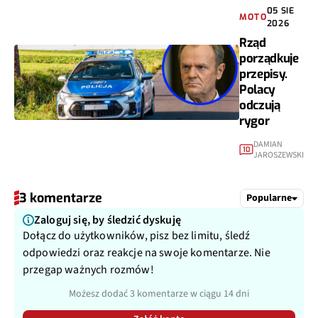
05 SIE
MOTO
2026
Rząd
porządkuje
przepisy.
Polacy
odczują
rygor
DAMIAN
10
JAROSZEWSKI
3 komentarze
Popularne
Zaloguj się, by śledzić dyskuję
Dołącz do użytkowników, pisz bez limitu, śledź
odpowiedzi oraz reakcje na swoje komentarze. Nie
przegap ważnych rozmów!
Możesz dodać 3 komentarze w ciągu 14 dni