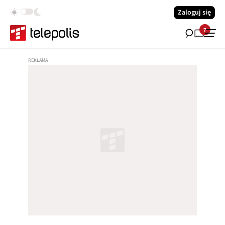
Zaloguj się
7