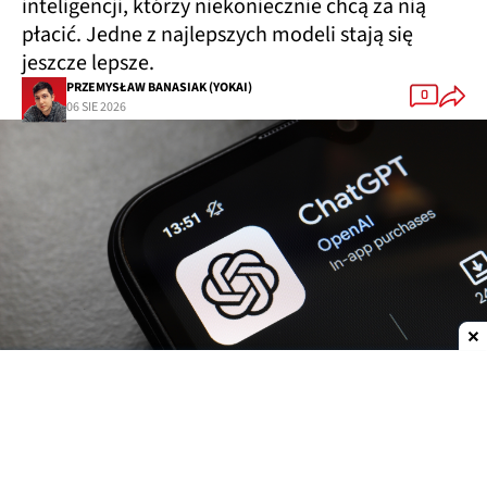
inteligencji, którzy niekoniecznie chcą za nią
płacić. Jedne z najlepszych modeli stają się
jeszcze lepsze.
PRZEMYSŁAW BANASIAK (YOKAI)
0
06 SIE 2026
Dodaj do ulubionych źródeł w Google
OpenAI
zwiększa możliwości
ChatGPT.
Darmowi