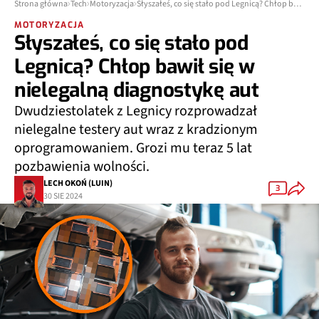
Strona główna
Tech
Motoryzacja
Słyszałeś, co się stało pod Legnicą? Chłop bawił się w nielegalną diagnostykę aut
MOTORYZACJA
Słyszałeś, co się stało pod
Legnicą? Chłop bawił się w
nielegalną diagnostykę aut
Dwudziestolatek z Legnicy rozprowadzał
nielegalne testery aut wraz z kradzionym
oprogramowaniem. Grozi mu teraz 5 lat
pozbawienia wolności.
LECH OKOŃ (LUIN)
3
30 SIE 2024