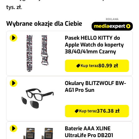
tys. zł
.
REKLAMA
Wybrane okazje dla Ciebie
Pasek HELLO KITTY do
Apple Watch do koperty
38/40/41mm Czarny
80.99 zł
Kup teraz
Okulary BLITZWOLF BW-
AG1 Pro Sun
376.38 zł
Kup teraz
Baterie AAA XLINE
UltraLife Pro DB201