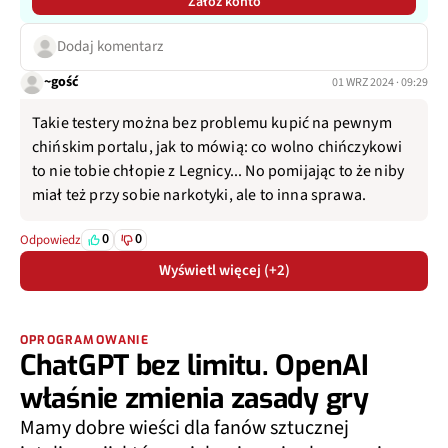
Załóż konto
Dodaj komentarz
~gość
01 WRZ 2024 · 09:29
Takie testery można bez problemu kupić na pewnym
chińskim portalu, jak to mówią: co wolno chińczykowi
to nie tobie chłopie z Legnicy... No pomijając to że niby
miał też przy sobie narkotyki, ale to inna sprawa.
0
0
Odpowiedz
Wyświetl więcej (+2)
OPROGRAMOWANIE
ChatGPT bez limitu. OpenAI
właśnie zmienia zasady gry
Mamy dobre wieści dla fanów sztucznej