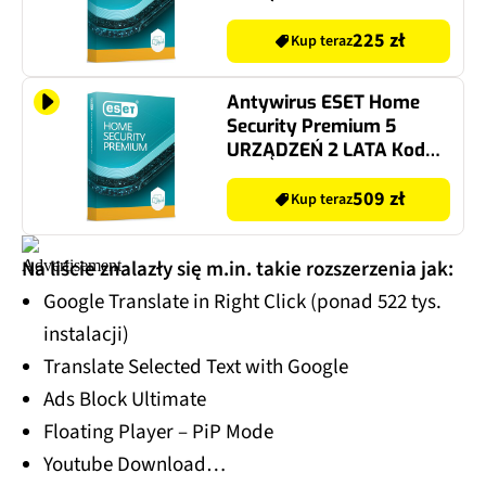
aktywacyjny
225 zł
Kup teraz
Antywirus ESET Home
Security Premium 5
URZĄDZEŃ 2 LATA Kod
aktywacyjny
509 zł
Kup teraz
Na liście znalazły się m.in. takie rozszerzenia jak:
Google Translate in Right Click (ponad 522 tys.
instalacji)
Translate Selected Text with Google
Ads Block Ultimate
Floating Player – PiP Mode
Youtube Download…