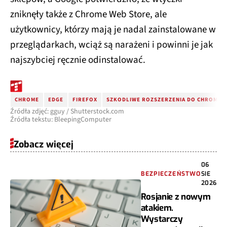
zniknęły także z Chrome Web Store, ale
użytkownicy, którzy mają je nadal zainstalowane w
przeglądarkach, wciąż są narażeni i powinni je jak
najszybciej ręcznie odinstalować.
CHROME
EDGE
FIREFOX
SZKODLIWE ROZSZERZENIA DO CHROME
Źródła zdjęć: gguy / Shutterstock.com
Źródła tekstu: BleepingComputer
Zobacz więcej
06
BEZPIECZEŃSTWO
SIE
2026
Rosjanie z nowym
atakiem.
Wystarczy