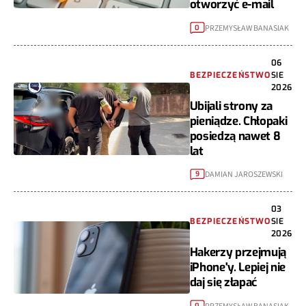
otworzyć e-mail
PRZEMYSŁAW BANASIAK
0
06
BEZPIECZEŃSTWO
SIE
2026
Ubijali strony za
pieniądze. Chłopaki
posiedzą nawet 8
lat
DAMIAN JAROSZEWSKI
9
03
BEZPIECZEŃSTWO
SIE
2026
Hakerzy przejmują
iPhone'y. Lepiej nie
daj się złapać
0