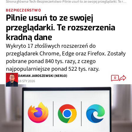
Strona główna
Tech
Bezpieczeństwo
Pilnie usuń to ze swojej przeglądarki. Te rozszerzenia kradną dane
BEZPIECZEŃSTWO
Pilnie usuń to ze swojej
przeglądarki. Te rozszerzenia
kradną dane
Wykryto 17 złośliwych rozszerzeń do
przeglądarek Chrome, Edge oraz Firefox. Zostały
pobrane ponad 840 tys. razy, z czego
najpopularniejsze ponad 522 tys. razy.
DAMIAN JAROSZEWSKI (NER1O)
0
18 STY 2026