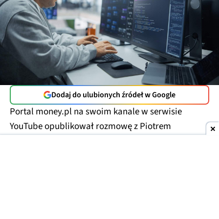
Dodaj do ulubionych źródeł w Google
Portal money.pl na swoim kanale w serwisie
YouTube opublikował rozmowę z Piotrem
Nowosielskim, założycielem Just Join IT i Rocket
Jobs PL, czyli stron z ogłoszeniami o pracę.
Pierwsza przeznaczona jest dla osób z IT, druga ma
już zdecydowanie szerszy zasięg. Z materiału
można się dowiedzieć ciekawych rzeczy o rynku
pracy w Polsce.
Szczególnie w branży, która