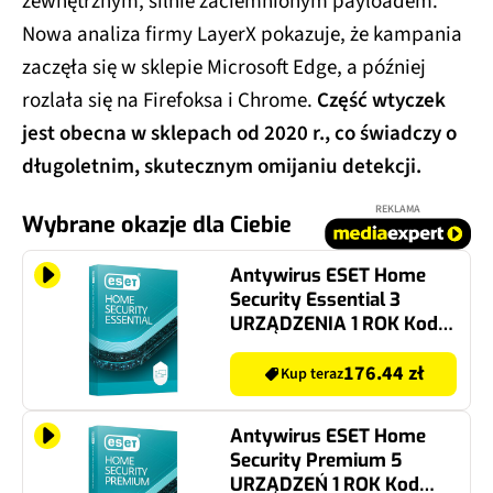
zewnętrznym, silnie zaciemnionym payloadem.
Nowa analiza firmy LayerX pokazuje, że kampania
zaczęła się w sklepie Microsoft Edge, a później
rozlała się na Firefoksa i Chrome.
Część wtyczek
jest obecna w sklepach od 2020 r., co świadczy o
długoletnim, skutecznym omijaniu detekcji.
REKLAMA
Wybrane okazje dla Ciebie
Antywirus ESET Home
Security Essential 3
URZĄDZENIA 1 ROK Kod
aktywacyjny
176.44 zł
Kup teraz
Antywirus ESET Home
Security Premium 5
URZĄDZEŃ 1 ROK Kod