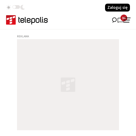
Zaloguj się
34