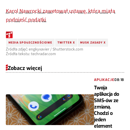
Karol Nawrocki zawetował ustawę, która miała
podnieść podatki
MEDIA SPOŁECZNOŚCIOWE
TWITTER X
MUSK ZASADY X
Źródła zdjęć: engkyxavier / Shutterstock.com
Źródła tekstu: techradar.com
Zobacz więcej
APLIKACJE
08:18
Twoja
aplikacja do
SMS-ów ze
zmianą.
Chodzi o
jeden
element