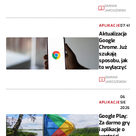
DAMIAN
2
JAROSZEWSKI
APLIKACJE
07:41
Aktualizacja
Google
Chrome. Już
szukają
sposobu, jak
to wyłączyć
DAMIAN
1
JAROSZEWSKI
06
APLIKACJE
SIE
2026
Google Play:
Za darmo gry
i aplikacje o