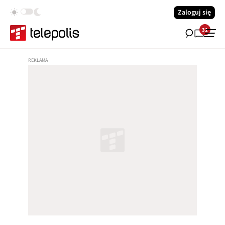
Zaloguj się
31