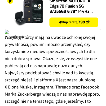
Smartfon MOTOROLA
Edge 70 Fusion 5G
8/256GB 6.78" 144Hz
Granatowo-szary FIFA
World Cup 26™ Collection
1799 zł
Kup teraz
+ Słuchawki Moto Buds
Bass
Wszyscy, którzy mają na uwadze ochronę swojej
prywatności, powinni mocno przemyśleć, czy
korzystanie z mediów społecznościowych to dla
nich dobra sprawa. Okazuje się, że wszystkie one
pobierają od nas naprawdę dużo danych.
Najwyższy podebatować chwilę nad tą kwestią,
szczególnie jeśli platforma X jest naszą ulubioną.
X Elona Muska, Instagram, Threads oraz Facebook
Marka Zuckerberga wiedzą o nas naprawdę sporo,
szczególnie na temat tego, gdzie jesteśmy. I to