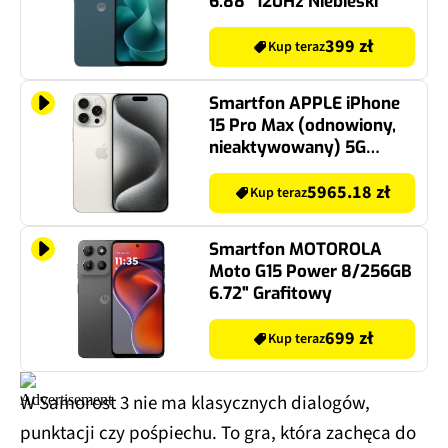
6.88" 120Hz Niebieski
399 zł
Kup teraz
Smartfon APPLE iPhone
15 Pro Max (odnowiony,
nieaktywowany) 5G
512GB 6.7" 120Hz Tytan
Biały (CPO) 2x eSIM
5965.18 zł
Kup teraz
Smartfon MOTOROLA
Moto G15 Power 8/256GB
6.72" Grafitowy
699 zł
Kup teraz
W Samorost 3 nie ma klasycznych dialogów,
punktacji czy pośpiechu. To gra, która zachęca do