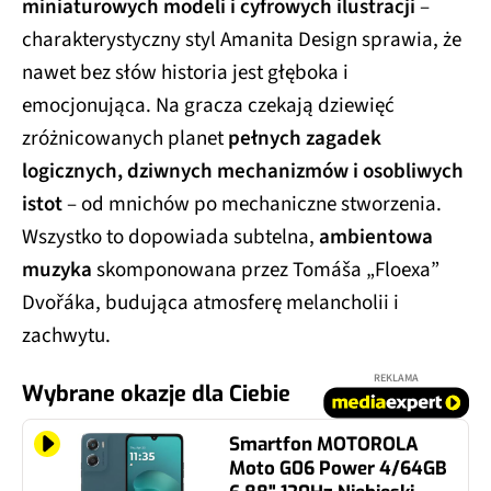
miniaturowych modeli i cyfrowych ilustracji
–
charakterystyczny styl Amanita Design sprawia, że
nawet bez słów historia jest głęboka i
emocjonująca. Na gracza czekają dziewięć
zróżnicowanych planet
pełnych zagadek
logicznych, dziwnych mechanizmów i osobliwych
istot
– od mnichów po mechaniczne stworzenia.
Wszystko to dopowiada subtelna,
ambientowa
muzyka
skomponowana przez Tomáša „Floexa”
Dvořáka, budująca atmosferę melancholii i
zachwytu.
REKLAMA
Wybrane okazje dla Ciebie
Smartfon MOTOROLA
Moto G06 Power 4/64GB