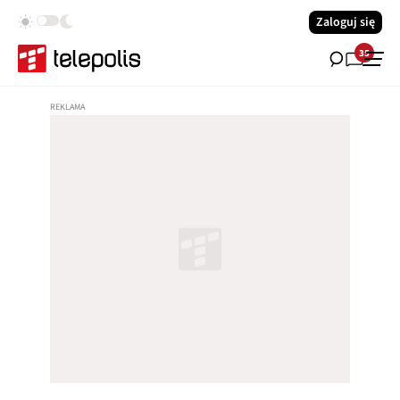
Zaloguj się
35