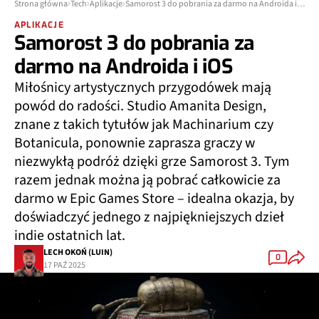
Strona główna
Tech
Aplikacje
Samorost 3 do pobrania za darmo na Androida i iOS
APLIKACJE
Samorost 3 do pobrania za
darmo na Androida i iOS
Miłośnicy artystycznych przygodówek mają
powód do radości. Studio Amanita Design,
znane z takich tytułów jak Machinarium czy
Botanicula, ponownie zaprasza graczy w
niezwykłą podróż dzięki grze Samorost 3. Tym
razem jednak można ją pobrać całkowicie za
darmo w Epic Games Store – idealna okazja, by
doświadczyć jednego z najpiękniejszych dzieł
indie ostatnich lat.
LECH OKOŃ (LUIN)
0
17 PAŹ 2025