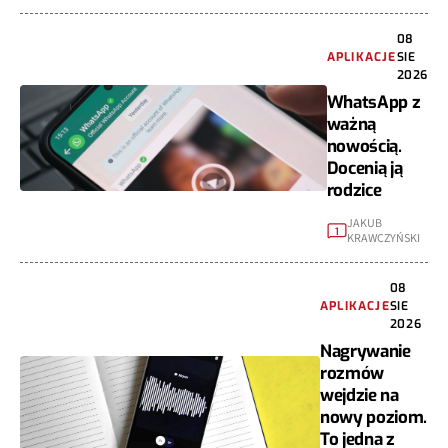
08
APLIKACJE
SIE
2026
WhatsApp z
ważną
nowością.
Docenią ją
rodzice
JAKUB
1
KRAWCZYŃSKI
08
APLIKACJE
SIE
2026
Nagrywanie
rozmów
wejdzie na
nowy poziom.
To jedna z