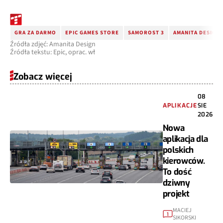
GRA ZA DARMO
EPIC GAMES STORE
SAMOROST 3
AMANITA DESIGN
Źródła zdjęć: Amanita Design
Źródła tekstu: Epic, oprac. wł
Zobacz więcej
08
APLIKACJE
SIE
2026
Nowa
aplikacja dla
polskich
kierowców.
To dość
dziwny
projekt
MACIEJ
1
SIKORSKI