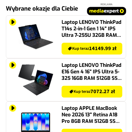
REKLAMA
Wybrane okazje dla Ciebie
Laptop LENOVO ThinkPad
T14s 2-in-1 Gen 1 14" IPS
Ultra 7-255U 32GB RAM
1TB SSD Windows 11
Professional, Funkcje AI
14149.99 zł
Kup teraz
Laptop LENOVO ThinkPad
E16 Gen 4 16" IPS Ultra 5-
325 16GB RAM 512GB SSD
Windows 11 Professional,
Funkcje AI
7072.27 zł
Kup teraz
Laptop APPLE MacBook
Neo 2026 13" Retina A18
Pro 8GB RAM 512GB SSD
macOS Indygo