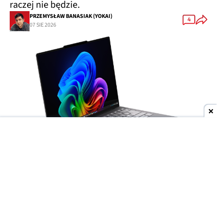
raczej nie będzie.
PRZEMYSŁAW BANASIAK (YOKAI)
4
07 SIE 2026
Dodaj do ulubionych źródeł w Google
Wyścig producentów o
jak najcieńsze laptopy
trwa w najlepsze, ale to
Lenovo
może niedługo
wyjść na prowadzenie. Do sieci trafiły materiały