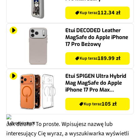
112.34 zł
Kup teraz
Etui DECODED Leather
MagSafe do Apple iPhone
17 Pro Beżowy
189.99 zł
Kup teraz
Etui SPIGEN Ultra Hybrid
Mag MagSafe do Apple
iPhone 17 Pro Max
Przezroczysto-
pomarańczowy
105 zł
Kup teraz
Jak działa? To proste. Wpisujesz nazwę lub
interesujący Cię wyraz, a wyszukiwarka wyświetli