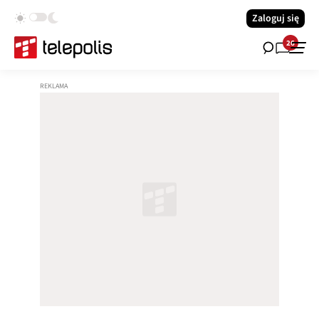
Zaloguj się
26