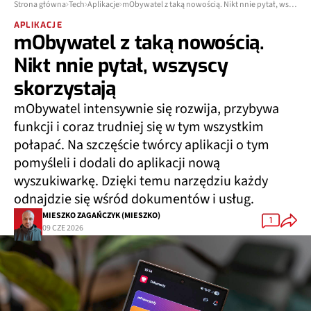
Strona główna
Tech
Aplikacje
mObywatel z taką nowością. Nikt nnie pytał, wszyscy skorzystają
APLIKACJE
mObywatel z taką nowością.
Nikt nnie pytał, wszyscy
skorzystają
mObywatel intensywnie się rozwija, przybywa
funkcji i coraz trudniej się w tym wszystkim
połapać. Na szczęście twórcy aplikacji o tym
pomyśleli i dodali do aplikacji nową
wyszukiwarkę. Dzięki temu narzędziu każdy
odnajdzie się wśród dokumentów i usług.
MIESZKO ZAGAŃCZYK (MIESZKO)
1
09 CZE 2026