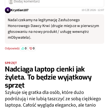
Dodaj komentarz
K
Krystian187
10 CZE 2026 · 12:07
Nadal czekamy na legitymację Zasłużonego
Honorowego Dawcy Krwi (drugie miejsce w pierwszym
głosowaniu na nowy produkt / usługę wewnątrz
mObywatela).
0
0
Odpowiedz
SPRZĘT
Nadciąga laptop cienki jak
żyleta. To będzie wyjątkowy
sprzęt
Szykuje się gratka dla osób, które dużo
podróżują i nie lubią taszczyć ze sobą ciężkiego
laptopa. Całość wygląda elegancko, ale tanio