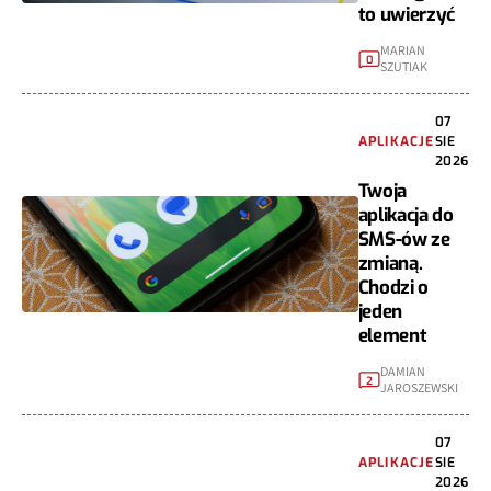
to uwierzyć
MARIAN
0
SZUTIAK
07
APLIKACJE
SIE
2026
Twoja
aplikacja do
SMS-ów ze
zmianą.
Chodzi o
jeden
element
DAMIAN
2
JAROSZEWSKI
07
APLIKACJE
SIE
2026