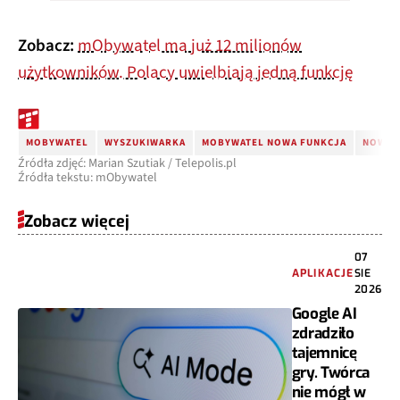
Zobacz:
mObywatel ma już 12 milionów
użytkowników. Polacy uwielbiają jedną funkcję
MOBYWATEL
WYSZUKIWARKA
MOBYWATEL NOWA FUNKCJA
NOWOŚ
Źródła zdjęć: Marian Szutiak / Telepolis.pl
Źródła tekstu: mObywatel
Zobacz więcej
07
APLIKACJE
SIE
2026
Google AI
zdradziło
tajemnicę
gry. Twórca
nie mógł w