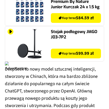
Premium By Nature
Junior Kurczak 24 x 1.5 kg
584.59 zł
Kup teraz
Stojak podłogowy JMGO
J03-7P2
599.99 zł
Kup teraz
DeepSeek to nowy model sztucznej inteligencji,
stworzony w Chinach, która ma bardzo zbliżone
działanie do popularnego na całym świecie
ChatGPT, stworzonego przez OpenAI. Główną
przewagą nowego produktu są koszty jego
stworzenia i utrzymania. Podczas gdy produkt