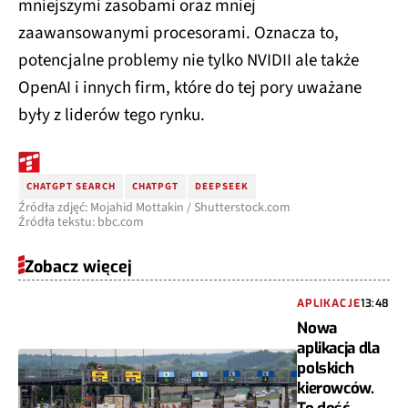
mniejszymi zasobami oraz mniej
zaawansowanymi procesorami. Oznacza to,
potencjalne problemy nie tylko NVIDII ale także
OpenAI i innych firm, które do tej pory uważane
były z liderów tego rynku.
CHATGPT SEARCH
CHATPGT
DEEPSEEK
Źródła zdjęć: Mojahid Mottakin / Shutterstock.com
Źródła tekstu: bbc.com
Zobacz więcej
APLIKACJE
13:48
Nowa
aplikacja dla
polskich
kierowców.