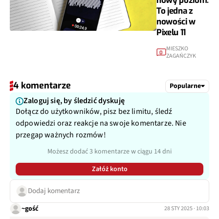
nowy poziom.
To jedna z
nowości w
Pixelu 11
MIESZKO
0
ZAGAŃCZYK
4 komentarze
Popularne
Zaloguj się, by śledzić dyskuję
Dołącz do użytkowników, pisz bez limitu, śledź
odpowiedzi oraz reakcje na swoje komentarze. Nie
przegap ważnych rozmów!
Możesz dodać 3 komentarze w ciągu 14 dni
Załóż konto
Dodaj komentarz
~gość
28 STY 2025 · 10:03