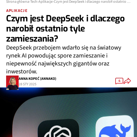
Strona główna
Tech
Aplikacje
Czym jest DeepSeek i dlaczego narobił ostatnio tyle zamieszania?
APLIKACJE
Czym jest DeepSeek i dlaczego
narobił ostatnio tyle
zamieszania?
DeepSeek przebojem wdarło się na światowy
rynek AI powodując spore zamieszanie i
niepewność największych gigantów oraz
inwestorów.
ANNA KOPEĆ (ANNAKO)
4
28 STY 2025