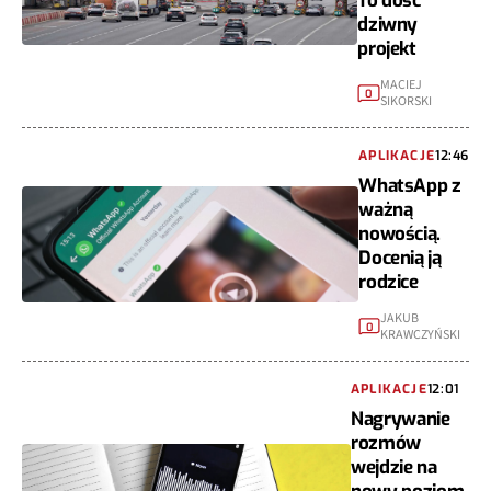
To dość
dziwny
projekt
MACIEJ
0
SIKORSKI
APLIKACJE
12:46
WhatsApp z
ważną
nowością.
Docenią ją
rodzice
JAKUB
0
KRAWCZYŃSKI
APLIKACJE
12:01
Nagrywanie
rozmów
wejdzie na