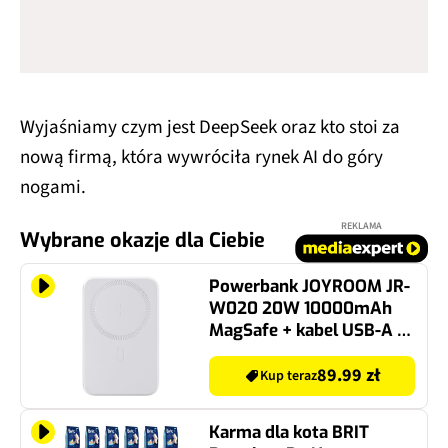
Wyjaśniamy czym jest DeepSeek oraz kto stoi za
nową firmą, która wywróciła rynek AI do góry
nogami.
REKLAMA
Wybrane okazje dla Ciebie
Powerbank JOYROOM JR-
W020 20W 10000mAh
MagSafe + kabel USB-A -
USB-C 0.25m Biały
89.99 zł
Kup teraz
Karma dla kota BRIT