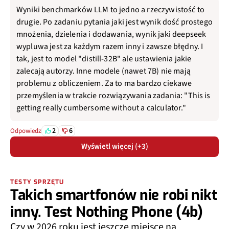
Wyniki benchmarków LLM to jedno a rzeczywistość to
drugie. Po zadaniu pytania jaki jest wynik dość prostego
mnożenia, dzielenia i dodawania, wynik jaki deepseek
wypluwa jest za każdym razem inny i zawsze błędny. I
tak, jest to model "distill-32B" ale ustawienia jakie
zalecają autorzy. Inne modele (nawet 7B) nie mają
problemu z obliczeniem. Za to ma bardzo ciekawe
przemyślenia w trakcie rozwiązywania zadania: "This is
getting really cumbersome without a calculator."
2
6
Odpowiedz
Wyświetl więcej (+3)
TESTY SPRZĘTU
Takich smartfonów nie robi nikt
inny. Test Nothing Phone (4b)
Czy w 2026 roku jest jeszcze miejsce na