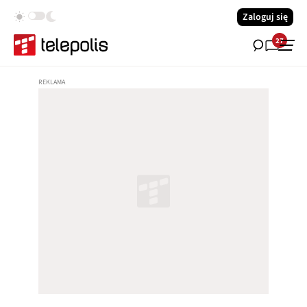
Zaloguj się
27