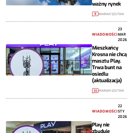
ważny rynek
MARIAN SZUTIAK
8
23
WIADOMOŚCI
MAR
2026
Mieszkańcy
Krosna nie chcą
masztu Play.
Trwa bunt na
osiedlu
(aktualizacja)
MARIAN SZUTIAK
35
22
WIADOMOŚCI
STY
2026
Play nie
zbuduje