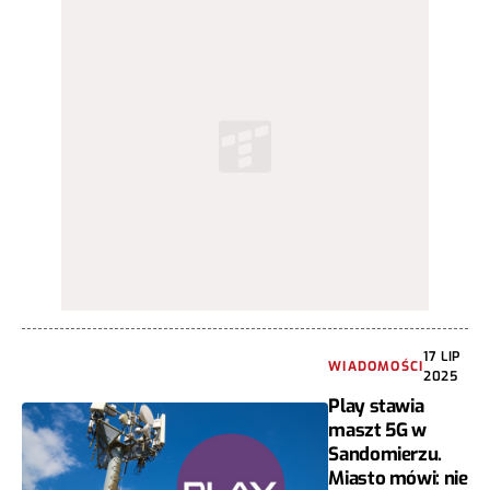
17 LIP
WIADOMOŚCI
2025
Play stawia
maszt 5G w
Sandomierzu.
Miasto mówi: nie