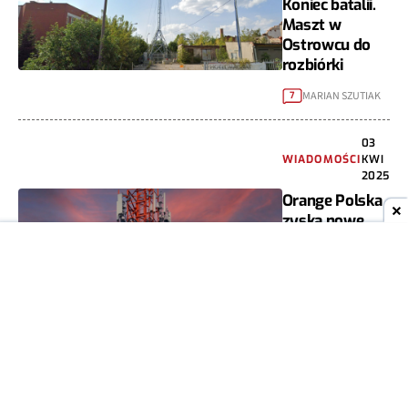
Koniec batalii.
Maszt w
Ostrowcu do
rozbiórki
MARIAN SZUTIAK
7
03
WIADOMOŚCI
KWI
2025
Orange Polska
zyska nowe
wieże.
Powstaną we
współpracy z
Emitelem
MARIAN SZUTIAK
3
24
WIADOMOŚCI
MAR