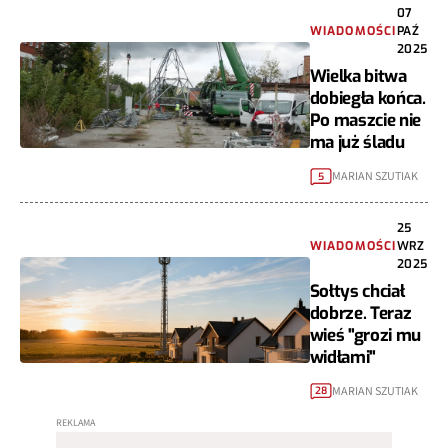
07
WIADOMOŚCI
PAŹ
2025
Wielka bitwa
dobiegła końca.
Po maszcie nie
ma już śladu
MARIAN SZUTIAK
5
25
WIADOMOŚCI
WRZ
2025
Sołtys chciał
dobrze. Teraz
wieś "grozi mu
widłami"
MARIAN SZUTIAK
28