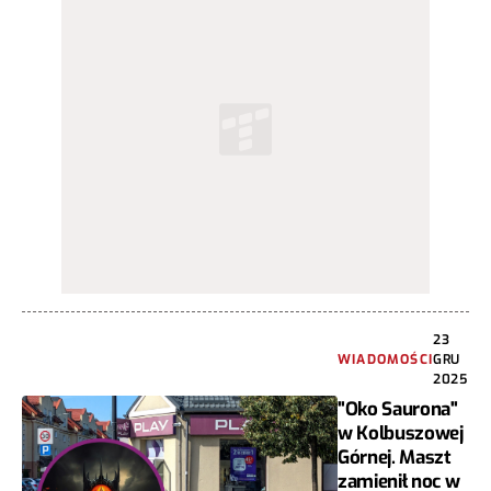
23
WIADOMOŚCI
GRU
2025
"Oko Saurona"
w Kolbuszowej
Górnej. Maszt
zamienił noc w