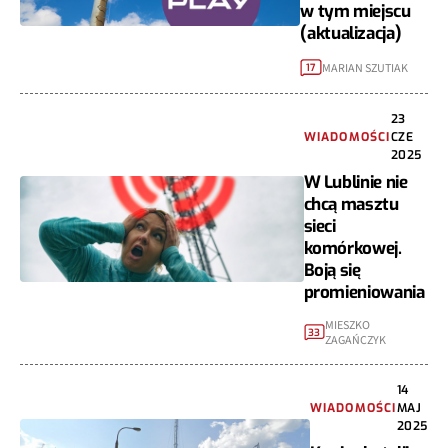
w tym miejscu
(aktualizacja)
MARIAN SZUTIAK
17
23
WIADOMOŚCI
CZE
2025
W Lublinie nie
chcą masztu
sieci
komórkowej.
Boją się
promieniowania
MIESZKO
33
ZAGAŃCZYK
14
WIADOMOŚCI
MAJ
2025