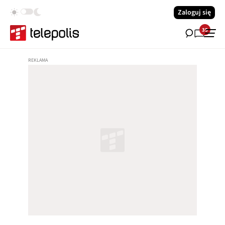
Zaloguj się
35