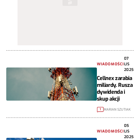
07
WIADOMOŚCI
LIS
2025
Cellnex zarabia
miliardy. Rusza
dywidenda i
skup akcji
MARIAN SZUTIAK
1
05
WIADOMOŚCI
LIS
2025