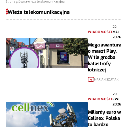
Strona główna
wieża telekomunikacyjna
Wieża telekomunikacyjna
22
WIADOMOŚCI
MAJ
2026
Mega awantura
o maszt Play.
W tle groźba
katastrofy
lotniczej
MARIAN SZUTIAK
4
29
WIADOMOŚCI
KWI
2026
Miliardy euro w
Cellnex. Polska
to bardzo