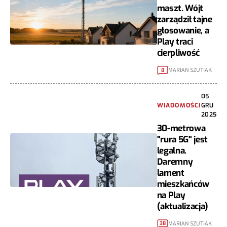
maszt. Wójt
zarządził tajne
głosowanie, a
Play traci
cierpliwość
MARIAN SZUTIAK
8
05
WIADOMOŚCI
GRU
2025
30-metrowa
"rura 5G" jest
legalna.
Daremny
lament
mieszkańców
na Play
(aktualizacja)
MARIAN SZUTIAK
38