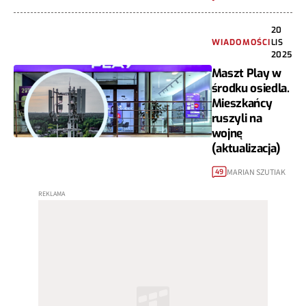
20
WIADOMOŚCI
LIS
2025
Maszt Play w
środku osiedla.
Mieszkańcy
ruszyli na
wojnę
(aktualizacja)
MARIAN SZUTIAK
49