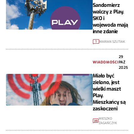
Sandomierz
walczy z Play.
SKO i
wojewoda mają
inne zdanie
MARIAN SZUTIAK
1
29
WIADOMOŚCI
PAŹ
2025
Miało być
zielono, jest
wielki maszt
Play.
Mieszkańcy są
zaskoczeni
MIESZKO
39
ZAGAŃCZYK