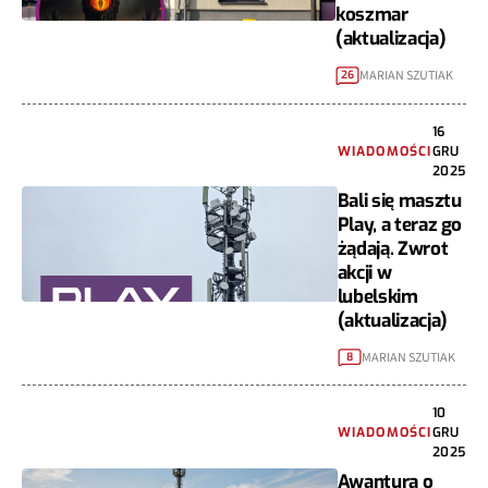
koszmar
(aktualizacja)
MARIAN SZUTIAK
26
16
WIADOMOŚCI
GRU
2025
Bali się masztu
Play, a teraz go
żądają. Zwrot
akcji w
lubelskim
(aktualizacja)
MARIAN SZUTIAK
8
10
WIADOMOŚCI
GRU
2025
Awantura o