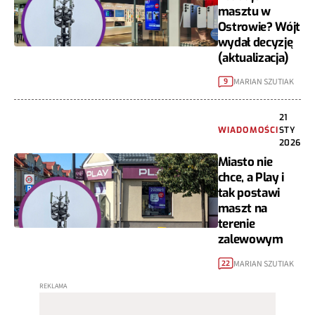
masztu w
Ostrowie? Wójt
wydał decyzję
(aktualizacja)
MARIAN SZUTIAK
9
21
WIADOMOŚCI
STY
2026
Miasto nie
chce, a Play i
tak postawi
maszt na
terenie
zalewowym
MARIAN SZUTIAK
22