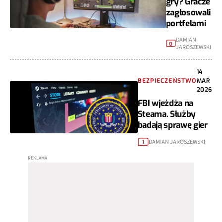
gry? Gracze
zagłosowali
portfelami
DAMIAN
0
JAROSZEWSKI
14
BEZPIECZEŃSTWO
MAR
2026
FBI wjeżdża na
Steama. Służby
badają sprawę gier
DAMIAN JAROSZEWSKI
1