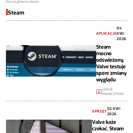
Strona główna
steam
Steam
04
APLIKACJE
KWI
2026
Steam
mocno
odświeżony.
Valve testuje
spore zmiany
wyglądu
JAKUB
0
KRAWCZYŃSKI
02 KWI
SPRZĘT
2026
Valve każe
czekać. Steam