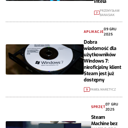
Intela
PRZEMYSŁAW
7
BANASIAK
09 GRU
APLIKACJE
2025
Dobra
wiadomość dla
użytkowników
Windows 7:
nieoficjalny klient
Steam jest już
dostępny
PAWEŁ MARETYCZ
9
07 GRU
SPRZĘT
2025
Steam
Machine bez