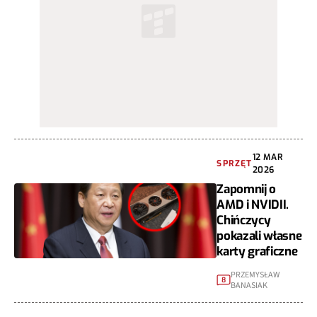
12 MAR
SPRZĘT
2026
Zapomnij o
AMD i NVIDII.
Chińczycy
pokazali własne
karty graficzne
PRZEMYSŁAW
8
BANASIAK