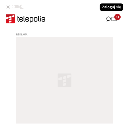
Zaloguj się
31