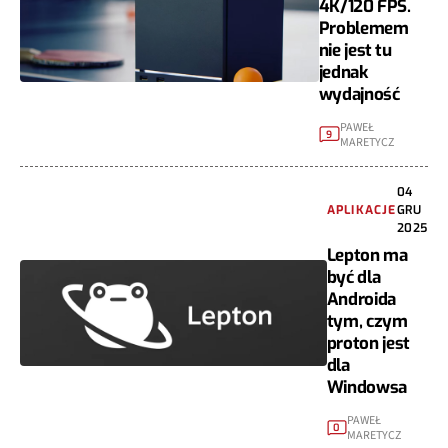
4K/120 FPS.
Problemem
nie jest tu
jednak
wydajność
PAWEŁ
9
MARETYCZ
04
APLIKACJE
GRU
2025
Lepton ma
być dla
Androida
tym, czym
proton jest
dla
Windowsa
PAWEŁ
0
MARETYCZ