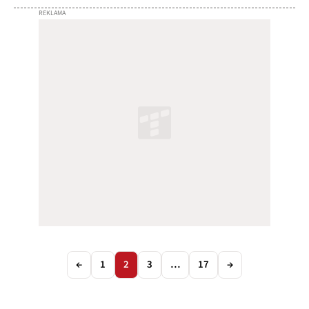
←
1
2
3
…
17
→