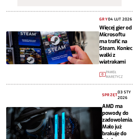
GRY
04 LUT 2026
Więcej gier od
Microsoftu
ma trafić na
Steam. Koniec
walki z
wiatrakami
PAWEŁ
0
MARETYCZ
03 STY
SPRZĘT
2026
AMD ma
powody do
zadowolenia.
Mało już
brakuje do