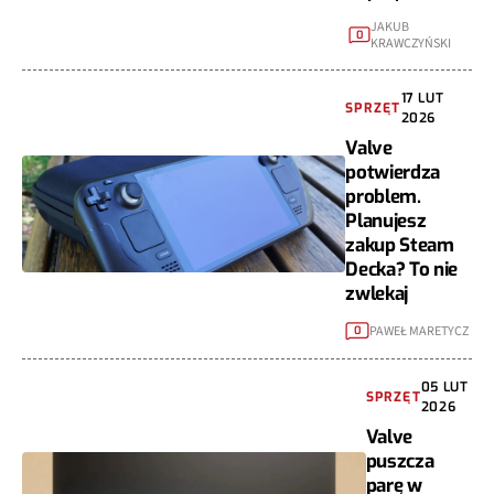
JAKUB
0
KRAWCZYŃSKI
17 LUT
SPRZĘT
2026
Valve
potwierdza
problem.
Planujesz
zakup Steam
Decka? To nie
zwlekaj
PAWEŁ MARETYCZ
0
05 LUT
SPRZĘT
2026
Valve
puszcza
parę w