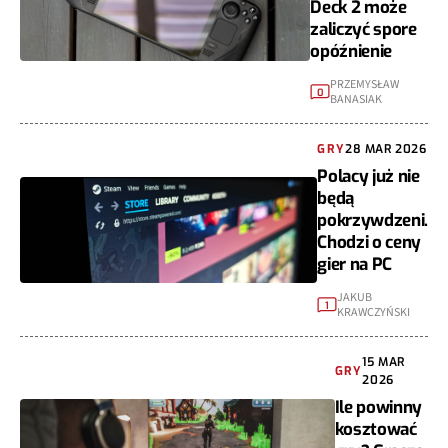
Deck 2 może
zaliczyć spore
opóźnienie
PRZEMYSŁAW
0
BANASIAK
GRY
28 MAR 2026
Polacy już nie
będą
pokrzywdzeni.
Chodzi o ceny
gier na PC
JAKUB
1
KRAWCZYŃSKI
15 MAR
GRY
2026
Ile powinny
kosztować