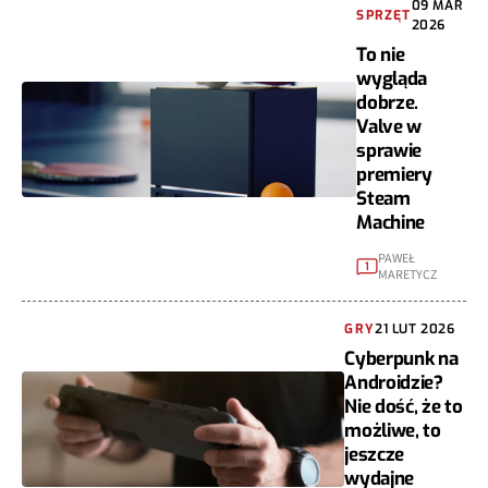
09 MAR
SPRZĘT
2026
To nie
wygląda
dobrze.
Valve w
sprawie
premiery
Steam
Machine
PAWEŁ
1
MARETYCZ
GRY
21 LUT 2026
Cyberpunk na
Androidzie?
Nie dość, że to
możliwe, to
jeszcze
wydajne