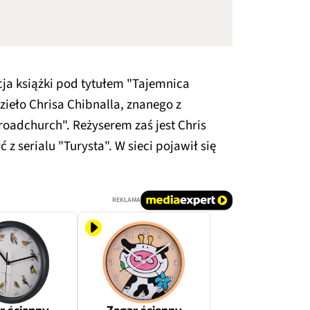
cja książki pod tytułem "Tajemnica
zieło Chrisa Chibnalla, znanego z
roadchurch". Reżyserem zaś jest Chris
 serialu "Turysta". W sieci pojawił się
REKLAMA