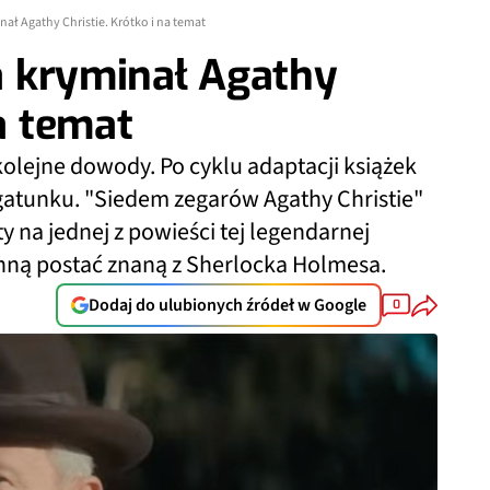
inał Agathy Christie. Krótko i na temat
za kryminał Agathy
na temat
kolejne dowody. Po cyklu adaptacji książek
gatunku. "Siedem zegarów Agathy Christie"
y na jednej z powieści tej legendarnej
ynną postać znaną z Sherlocka Holmesa.
Dodaj do ulubionych źródeł w Google
0