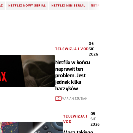
AZ
NETFLIX NOWY SERIAL
NETFLIX MINISERIAL
NETFLIX SERIALE
SER
06
TELEWIZJA I VOD
SIE
2026
Netflix w końcu
naprawił ten
problem. Jest
jednak kilka
haczyków
MARIAN SZUTIAK
0
05
TELEWIZJA I
SIE
VOD
2026
Masz takiego