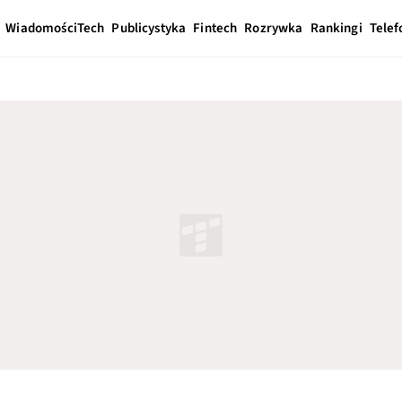
Wiadomości
Tech
Publicystyka
Fintech
Rozrywka
Rankingi
Telef