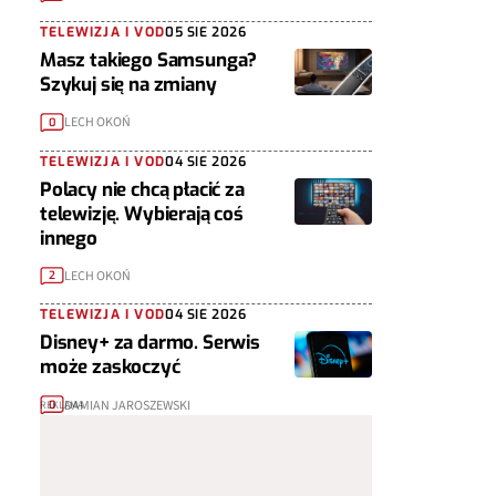
TELEWIZJA I VOD
05 SIE 2026
Masz takiego Samsunga?
Szykuj się na zmiany
LECH OKOŃ
0
TELEWIZJA I VOD
04 SIE 2026
Polacy nie chcą płacić za
telewizję. Wybierają coś
innego
LECH OKOŃ
2
TELEWIZJA I VOD
04 SIE 2026
Disney+ za darmo. Serwis
może zaskoczyć
DAMIAN JAROSZEWSKI
0