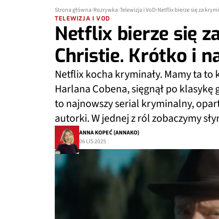
Strona główna
Rozrywka
Telewizja i VoD
Netflix bierze się za krym
TELEWIZJA I VOD
Netflix bierze się 
Christie. Krótko i 
Netflix kocha kryminały. Mamy ta to 
Harlana Cobena, sięgnął po klasykę 
to najnowszy serial kryminalny, opart
autorki. W jednej z ról zobaczymy sł
ANNA KOPEĆ (ANNAKO)
06 LIS 2025