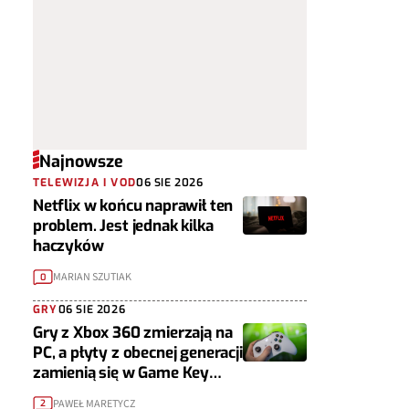
Najnowsze
TELEWIZJA I VOD
06 SIE 2026
Netflix w końcu naprawił ten
problem. Jest jednak kilka
haczyków
MARIAN SZUTIAK
0
GRY
06 SIE 2026
Gry z Xbox 360 zmierzają na
PC, a płyty z obecnej generacji
zamienią się w Game Key
Cardy
PAWEŁ MARETYCZ
2