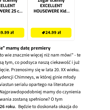
r ścienny
Zegar ścienny
CELLENT
EXCELLENT
WERE 25 cm
HOUSEWERE Kids
o-zielony
Krówka 1074757
24.99 zł
49.99 zł
24.99 zł
ie" mamy datę premiery
to wie znacznie więcej niż nam mówi" - te
są tym, co podsyca naszą ciekawość i już
cie. Przenosimy się w lata 20. XX wieku.
ydencji Chimneys, w której ginie młody
iastun serialu opartego na literaturze
. Najprawdopodobniej mamy do czynienia
iwania zostaną spełnione? O tym
026 roku
. Będzie to doskonała okazja do