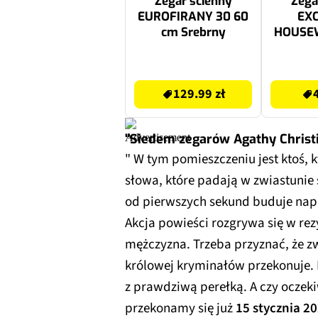
Zegar ścienny
Zega
EUROFIRANY 30 60
EX
cm Srebrny
HOUSE
Biał
129.99 zł
49.99 zł
129.99 zł
"Siedem zegarów Agathy Christ
" W tym pomieszczeniu jest ktoś, k
słowa, które padają w zwiastunie 
od pierwszych sekund buduje napię
Akcja powieści rozgrywa się w rez
mężczyzna. Trzeba przyznać, że zw
królowej kryminałów przekonuje
z prawdziwą perełką. A czy oczek
przekonamy się już
15 stycznia 2